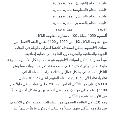
قابلية اللحام (القوس)
ممتازة
ممتازة
قابلية اللحام (المقاومة)
ممتازة
ممتازة
قابلية اللحام بالنحاس
ممتازة
ممتازة
قابلية اللحام بالقصدير
ممتازة
ممتازة
الأنودة
ممتازة
جيدة
ألمنيوم 1050 مقابل 1100: مقارنة مقاومة التآكل
تقع مقاومة التآكل لكل من 1050 و 1100 ضمن الفئة الأفضل بين
سبائك الألمنيوم. يمكن استخدام كلاهما لفترات طويلة في البيئات
الجوية والصناعية والبحرية دون الحاجة إلى حماية إضافية.
مبدأ مقاومة التآكل لسبائك الألمنيوم هو نفسه: يشكل الألمنيوم بسرعة
طبقة أكسيد Al₂O₃ كثيفة على سطحه عند تعرضه للهواء، مما يمنع
التآكل المستقبلي بشكل فعال ويمتلك قدرات الشفاء الذاتي.
نظرياً، نظراً لأن 1050 يتمتع بنقاء ألمنيوم أعلى (99.5% مقابل
99.0%)، فإن جهد التآكل الخاص به (-750 مللي فولت) أقل قليلاً من
1100 (-740 مللي فولت)، مما يعني أنه قد يؤدي بشكل أفضل قليلاً
في الأوساط شديدة التآكل.
ومع ذلك، في الغالبية العظمى من التطبيقات العملية، يكون الاختلاف
في مقاومة التآكل بينهما ضئيلاً ولا ينبغي أن يكون عاملاً حاسماً عند