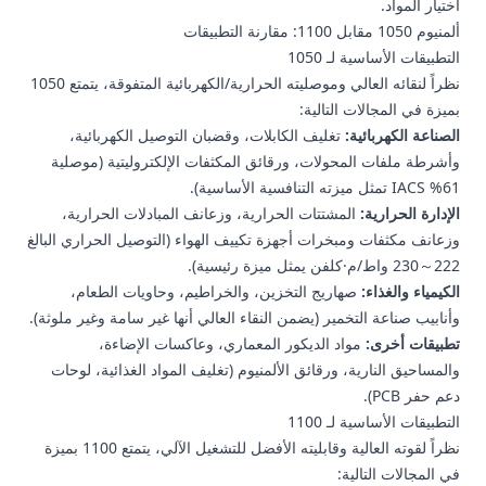
اختيار المواد.
ألمنيوم 1050 مقابل 1100: مقارنة التطبيقات
التطبيقات الأساسية لـ 1050
نظراً لنقائه العالي وموصليته الحرارية/الكهربائية المتفوقة، يتمتع 1050
بميزة في المجالات التالية:
الصناعة الكهربائية:
تغليف الكابلات، وقضبان التوصيل الكهربائية،
و
أشرطة ملفات المحولات
، ورقائق المكثفات الإلكتروليتية (موصلية
61% IACS تمثل ميزته التنافسية الأساسية).
الإدارة الحرارية:
المشتتات الحرارية، و
زعانف المبادلات الحرارية
،
وزعانف مكثفات ومبخرات أجهزة تكييف الهواء (التوصيل الحراري البالغ
222～230 واط/م·كلفن يمثل ميزة رئيسية).
الكيمياء والغذاء:
صهاريج التخزين، والخراطيم، وحاويات الطعام،
وأنابيب صناعة التخمير (يضمن النقاء العالي أنها غير سامة وغير ملوثة).
تطبيقات أخرى:
مواد الديكور المعماري، وعاكسات الإضاءة،
والمساحيق النارية، و
رقائق الألمنيوم
(تغليف المواد الغذائية، لوحات
دعم حفر PCB).
التطبيقات الأساسية لـ 1100
نظراً لقوته العالية وقابليته الأفضل للتشغيل الآلي، يتمتع 1100 بميزة
في المجالات التالية: