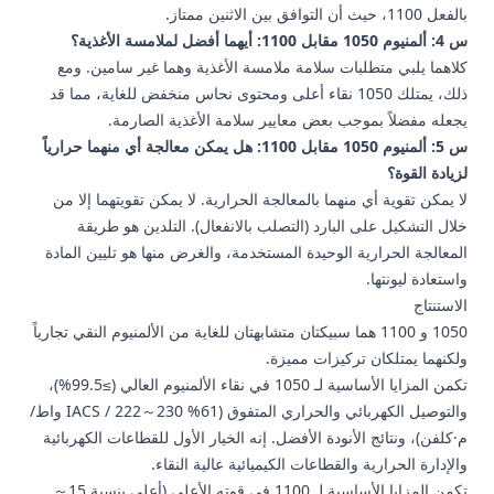
بالفعل 1100، حيث أن التوافق بين الاثنين ممتاز.
س 4: ألمنيوم 1050 مقابل 1100: أيهما أفضل لملامسة الأغذية؟
كلاهما يلبي متطلبات سلامة ملامسة الأغذية وهما غير سامين. ومع
ذلك، يمتلك 1050 نقاء أعلى ومحتوى نحاس منخفض للغاية، مما قد
يجعله مفضلاً بموجب بعض معايير سلامة الأغذية الصارمة.
س 5: ألمنيوم 1050 مقابل 1100: هل يمكن معالجة أي منهما حرارياً
لزيادة القوة؟
لا يمكن تقوية أي منهما بالمعالجة الحرارية. لا يمكن تقويتهما إلا من
خلال التشكيل على البارد (التصلب بالانفعال). التلدين هو طريقة
المعالجة الحرارية الوحيدة المستخدمة، والغرض منها هو تليين المادة
واستعادة ليونتها.
الاستنتاج
1050 و 1100 هما سبيكتان متشابهتان للغاية من الألمنيوم النقي تجارياً
ولكنهما يمتلكان تركيزات مميزة.
تكمن المزايا الأساسية لـ 1050 في نقاء الألمنيوم العالي (≥99.5%)،
والتوصيل الكهربائي والحراري المتفوق (61% IACS / 222～230 واط/
م·كلفن)، ونتائج الأنودة الأفضل. إنه الخيار الأول للقطاعات الكهربائية
والإدارة الحرارية والقطاعات الكيميائية عالية النقاء.
تكمن المزايا الأساسية لـ 1100 في قوته الأعلى (أعلى بنسبة 15～