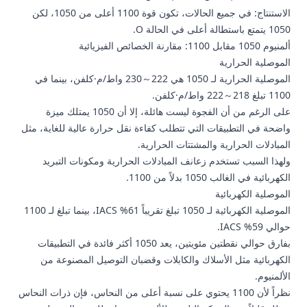
الاستنتاج: في جميع الحالات، تكون قوة 1100 أعلى من 1050، لكن
1050 يتمتع باستطالة أعلى في الحالة O.
ألمنيوم 1050 مقابل 1100: مقارنة الخصائص الفيزيائية
الموصلية الحرارية
الموصلية الحرارية لـ 1050 هي 222～230 واط/م·كلفن، بينما في
1100 تبلغ 218～222 واط/م·كلفن.
على الرغم من أن الفجوة ليست هائلة، إلا أن 1050 يمتلك ميزة
واضحة في التطبيقات التي تتطلب كفاءة نقل حرارة عالية للغاية، مثل
المبادلات الحرارية والمشتتات الحرارية.
ولهذا السبب تستخدم زعانف المبادلات الحرارية ومكونات التبريد
الكهربائية في الغالب 1050 بدلاً من 1100.
الموصلية الكهربائية
الموصلية الكهربائية لـ 1050 تبلغ تقريباً 61% IACS، بينما تبلغ لـ 1100
حوالي 59% IACS.
بفارق حوالي نقطتين مئويتين، يعد 1050 أكثر فائدة في التطبيقات
الكهربائية مثل الأسلاك والكابلات و
قضبان التوصيل المصنوعة من
الألمنيوم
.
نظراً لأن 1100 يحتوي على نسبة أعلى من النحاس، فإن ذرات النحاس