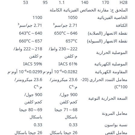
53
95
1.1
140
170
H28
الملحق ج: مقارنة الخصائص الفيزيائية الكاملة
الخاصية الفيزيائية
1050
1100
الكثافة
2.71 جم/سم³
2.71 جم/سم³
نقطة الانصهار (الصلابة)
646～650°C
640～643°C
نقطة الانصهار (السيولة)
657°C
657～660°C
222～230 واط/
218～222 واط/
الموصلية الحرارية
م·كلفن
م·كلفن
الموصلية الكهربائية
61% IACS
59% IACS
المقاومة الكهربائية
0.0282×10⁻⁶ أوم·م
0.0299×10⁻⁶ أوم·م
معامل التمدد الحراري (20-
23.6 ميكرومتر/
23.6 ميكرومتر/
100°C)
م·°C
م·°C
900 جول/
900 جول/
السعة الحرارية النوعية
كجم·كلفن
كجم·كلفن
68～71 جيجا
69～80 جيجا
معامل المرونة
باسكال
باسكال
نسبة بواسون
0.33
0.33
معامل القص
26 جيجا باسكال
26 جيجا باسكال