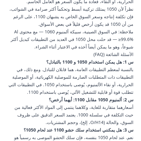
الحرارية، أو النقاء، فعادة ما يكون السعر هو العامل الحاسم.
نظراً لأن 1050 يمتلك تركيبة أبسط وتحكماً أكثر صرامة في الشوائب،
فإن تكلفة إنتاجه وسعر السوق الخاص به يشبهان 1100، على الرغم
من أن 1050 قد يكون أرخص قليلاً في بعض الأسواق.
ملاحظة: في السوق الصينية، سبيكة
ألمنيوم 1060
— مع محتوى Al
≥99.6% — قد حلت محل 1050 في العديد من التطبيقات كبديل أكثر
شيوعاً، وهو ما يمكن أيضاً أخذه في الاعتبار أثناء الشراء.
الأسئلة الشائعة (FAQ)
س 1: هل يمكن استخدام 1050 و 1100 بالتبادل؟
بالنسبة لمعظم التطبيقات العامة، هما قابلان للتبادل. ومع ذلك، في
التطبيقات ذات المتطلبات الصارمة للموصلية الكهربائية، أو الموصلية
الحرارية، أو نقاء الألمنيوم، يُوصى باستخدام 1050. في التطبيقات التي
تتطلب قوة أو قابلية للتشغيل الآلي، يُوصى باستخدام 1100.
س 2: ألمنيوم 1050 مقابل 1100: أيهما أرخص؟
أسعارهما متقاربة للغاية، وكلاهما ينتمي إلى المواد الأكثر فعالية من
حيث التكلفة في سلسلة 1000. يعتمد السعر الدقيق على ظروف
السوق، والحالة (O/H14، إلخ)، وحجم المشتريات.
س 3: هل يمكنني استخدام سلك حشو 1100 عند لحام 1050؟
نعم. عند لحام 1050 بنفسه، فإن سلك الحشو الموصى به رسمياً هو