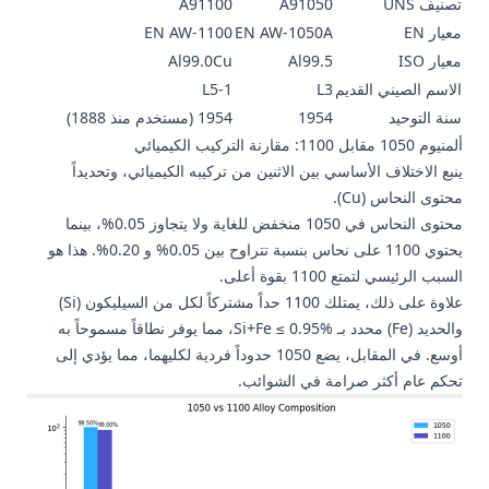
تصنيف UNS
A91050
A91100
معيار EN
EN AW-1050A
EN AW-1100
معيار ISO
Al99.5
Al99.0Cu
الاسم الصيني القديم
L3
L5-1
سنة التوحيد
1954
1954 (مستخدم منذ 1888)
ألمنيوم 1050 مقابل 1100: مقارنة التركيب الكيميائي
ينبع الاختلاف الأساسي بين الاثنين من تركيبه الكيميائي، وتحديداً
محتوى النحاس (Cu).
محتوى النحاس في 1050 منخفض للغاية ولا يتجاوز 0.05%، بينما
يحتوي 1100 على نحاس بنسبة تتراوح بين 0.05% و 0.20%. هذا هو
السبب الرئيسي لتمتع 1100 بقوة أعلى.
علاوة على ذلك، يمتلك 1100 حداً مشتركاً لكل من السيليكون (Si)
والحديد (Fe) محدد بـ Si+Fe ≤ 0.95%، مما يوفر نطاقاً مسموحاً به
أوسع. في المقابل، يضع 1050 حدوداً فردية لكليهما، مما يؤدي إلى
تحكم عام أكثر صرامة في الشوائب.