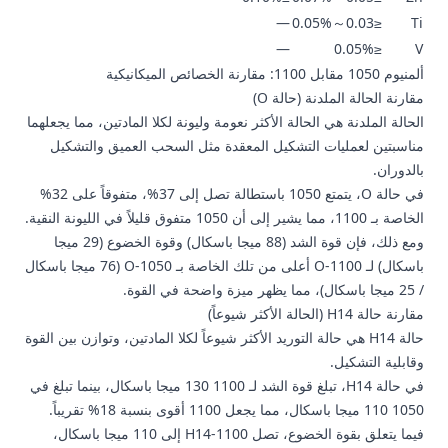
—
≤0.03～0.05%
Ti
—
≤0.05%
V
ألمنيوم 1050 مقابل 1100: مقارنة الخصائص الميكانيكية
مقارنة الحالة الملدنة (حالة O)
الحالة الملدنة هي الحالة الأكثر نعومة وليونة لكلا المادتين، مما يجعلهما
مناسبتين لعمليات التشكيل المعقدة مثل السحب العميق والتشكيل
بالدوران.
في
حالة O
، يتمتع 1050 باستطالة تصل إلى 37%، متفوقاً على 32%
الخاصة بـ 1100، مما يشير إلى أن 1050 متفوق قليلاً في الليونة النقية.
ومع ذلك، فإن قوة الشد (88 ميجا باسكال) وقوة الخضوع (29 ميجا
باسكال) لـ 1100-O أعلى من تلك الخاصة بـ 1050-O (76 ميجا باسكال
/ 25 ميجا باسكال)، مما يظهر ميزة واضحة في القوة.
مقارنة حالة H14 (الحالة الأكثر شيوعاً)
حالة H14 هي حالة التوريد الأكثر شيوعاً لكلا المادتين، وتوازن بين القوة
وقابلية التشكيل.
في حالة H14، تبلغ قوة الشد لـ 1100 130 ميجا باسكال، بينما تبلغ في
1050 110 ميجا باسكال، مما يجعل 1100 أقوى بنسبة 18% تقريباً.
فيما يتعلق بقوة الخضوع، تصل 1100-H14 إلى 110 ميجا باسكال،