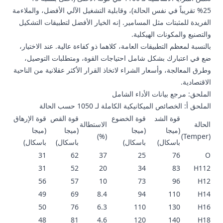
25% تقريباً في نفس الحالة)، وقابلية التشغيل الآلي الأفضل، والملاءمة
الفريدة للمثبتات مثل المسامير. إنه الخيار الأفضل لتطبيقات التشكيل
والتصنيع والمكونات الهيكلية.
بالنسبة لمعظم التطبيقات العامة، كلاهما ذو كفاءة عالية. عند الاختيار،
ضع في اعتبارك بشكل شامل احتياجات القوة، ومتطلبات التوصيل،
وطرق المعالجة، وأسعار الشراء لاتخاذ القرار الأكثر عقلانية من الناحية
الاقتصادية.
الملحق: مرجع بيانات الأداء الشامل
الملحق أ: الخصائص الميكانيكية الكاملة لـ 1050 حسب الحالة
قوة الشد
قوة الخضوع
قوة القص
قوة الإرهاق
الحالة
الاستطالة
(ميجا
(ميجا
(ميجا
(ميجا
(%)
(Temper)
باسكال)
باسكال)
باسكال)
باسكال)
31
62
37
25
76
O
31
52
20
34
83
H112
56
57
10
73
96
H12
49
69
8.4
94
110
H14
50
76
6.3
110
130
H16
48
81
4.6
120
140
H18