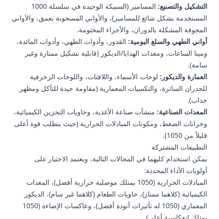
التشكيل والتصنيع:
المسامير (السبيكة الوحيدة في سلسلة 1000
المستخدمة بشكل شائع للمسامير)، والأواني المسحوبة بعمق، والأواني
المجوفة المشكلة بالدوران، والأجزاء المختومة.
أواني الطهي والسلع اليومية:
القدور، وأدوات الطهي، وأدوات المائدة،
ومينا الساعات، ومعدات الهدايا/الديكور (قابلية تشكيل ممتازة وغير
سامة).
العمارة والديكور:
لوحات الأسماء، واللافتات، واللوحات الزخرفية
للجدران الساترة، والتكسيات المعمارية (مقاومة جيدة للتآكل ومظهر
جذاب).
المعدات الصناعية:
منشآت صناعة الأغذية، وحاويات التخزين الكيميائية،
وخزانات الضغط، ومكونات المبادلات الحرارية (حيث يتطلب قوة أعلى
قليلاً من 1050).
التطبيقات المشتركة
يمكن استخدام كليهما في المجالات التالية، ويعتمد الاختيار على
أولويات الأداء المحددة:
المبادلات الحرارية (1050 يمتلك موصلية حرارية أفضل)، المعدات
الكيميائية (كلاهما ممتاز)، حاويات الطعام (كلاهما غير سام)، الديكور
المعماري (1050 له تأثيرات أنودة أفضل)، وعاكسات الإضاءة (1050
يمتلك انعكاسية أعلى).