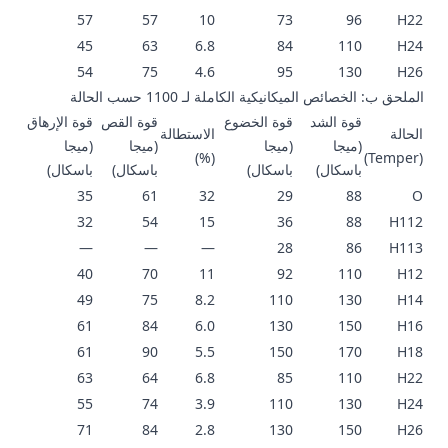
57
57
10
73
96
H22
45
63
6.8
84
110
H24
54
75
4.6
95
130
H26
الملحق ب: الخصائص الميكانيكية الكاملة لـ 1100 حسب الحالة
قوة الشد
قوة الخضوع
قوة القص
قوة الإرهاق
الحالة
الاستطالة
(ميجا
(ميجا
(ميجا
(ميجا
(%)
(Temper)
باسكال)
باسكال)
باسكال)
باسكال)
35
61
32
29
88
O
32
54
15
36
88
H112
—
—
—
28
86
H113
40
70
11
92
110
H12
49
75
8.2
110
130
H14
61
84
6.0
130
150
H16
61
90
5.5
150
170
H18
63
64
6.8
85
110
H22
55
74
3.9
110
130
H24
71
84
2.8
130
150
H26