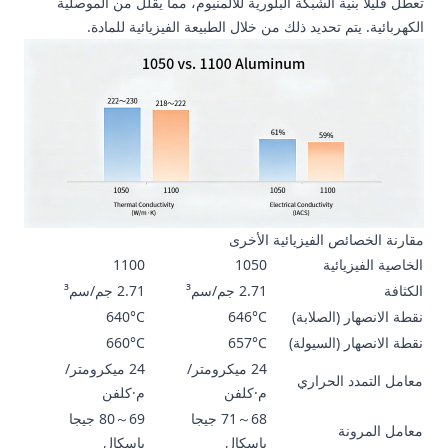
تعطل قليلاً بنية الشبكة البلورية للألمنيوم، مما يقلل من الموصلية
الكهربائية. يتم تحديد ذلك من خلال الطبيعة الفيزيائية للمادة.
مقارنة الخصائص الفيزيائية الأخرى
الخاصية الفيزيائية
1050
1100
الكثافة
2.71 جم/سم³
2.71 جم/سم³
نقطة الانصهار (الصلابة)
646°C
640°C
نقطة الانصهار (السيولة)
657°C
660°C
24 ميكرومتر/
24 ميكرومتر/
معامل التمدد الحراري
م·كلفن
م·كلفن
68～71 جيجا
69～80 جيجا
معامل المرونة
باسكال
باسكال