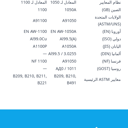
نظام المعايير
المعادل لـ 1050
المعادل لـ 1100
الصين (GB)
1050A
1100
الولايات المتحدة
A91100
A91050
(ASTM/UNS)
أوروبا (EN)
EN AW-1050A
EN AW-1100
دولي (ISO)
Al99.5(A)
Al99.0Cu
اليابان (JIS)
A1050A
A1100P
ألمانيا (DIN)
Al99.5 / 3.0255
—
فرنسا (NF)
A91050
NF 1100
روسيا (GOST)
АД0 / 1011
—
B209, B210, B211,
B209, B210,
معايير ASTM الرئيسية
B221
B491