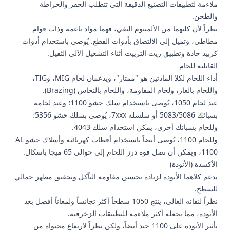
ملاءمة لتطبيقات التصنيع الدقيقة التي تتطلب الحفر والخراطة
والطحن.
نظراً لأن كليهما من الألمنيوم النقي، فهما مواد ناعمة وذات قوام
مطاطي، وتميل إلى الالتصاق بأدوات القطع. يُوصى باستخدام أدوات
كربيد حادة وتطبيق زيت التزييت أثناء التشغيل الآلي الثقيل.
القابلية للحام
أداء اللحام لكلا المادتين هو "ممتاز"، ويدعمان لحام MIG، وTIG،
واللحام بالغاز، ولحام المقاومة، واللحام بالنحاس (Brazing).
عند لحام 1050، يُوصى باستخدام سلك حشو 1100؛ وعند لحامه
بسبائك 5083/5086 أو سلسلة 7xxx، يُوصى بسلك حشو 5356؛
وللحام بسبائك أخرى، يمكن استخدام سلك 4043.
وللحام 1100، يُوصى أيضاً باستخدام أقطاب كهربائية وأسلاك حشو AL
1100، ويمكن أن تصل قوة درز اللحام إلى حوالي 65 ميجا باسكال.
الأكسدة (الأنودة)
يدعم كلاهما الأنودة لزيادة تحسين مقاومة التآكل وتحقيق مظهر جمالي
للسطح.
نظراً لنقائه العالي، ينتج 1050 سطحاً أكثر تجانساً ولمعاناً أفضل بعد
الأنودة، مما يجعله أكثر ملاءمة للتطبيقات الزخرفية.
تأثير الأنودة على 1100 جيد أيضاً، ولكن نظراً لارتفاع محتواه من