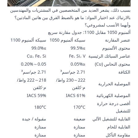
بسبب ذلك، يشعر العديد من المتخصصين في المشتريات والمهندسين
بالارتباك عند اختيار المواد: ما هو بالضبط الفرق بين هاتين المادتين؟
وأيهما الأنسب لمشروعي؟
ألمنيوم 1050 مقابل 1100: جدول مقارنة سريع
عنصر المقارنة
سبيكة
ألمنيوم 1050
سبيكة
ألمنيوم 1100
محتوى الألمنيوم
≥99.5%
≥99.0%
عناصر السبائك الرئيسية
Fe، Si، V
Cu، Fe، Si
محتوى النحاس (Cu)
≤0.05%
0.05～0.20%
الكثافة
2.71 جم/سم³
2.71 جم/سم³
222～230 واط/
218～222 واط/
الموصلية الحرارية
م·كلفن
م·كلفن
الموصلية الكهربائية
61% IACS
59% IACS
أقصى درجة حرارة
180°C
170°C
للتشغيل
القابلية للتشغيل الآلي
ضعيفة
مقبولة / جيدة
القابلية للحام
ممتازة
ممتازة
مقاومة التآكل
ممتازة
ممتازة