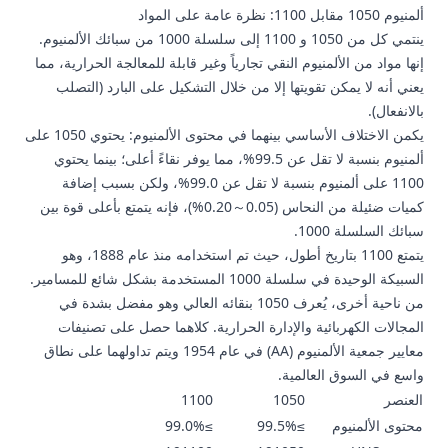
ألمنيوم 1050 مقابل 1100: نظرة عامة على المواد
ينتمي كل من 1050 و 1100 إلى سلسلة 1000 من سبائك الألمنيوم.
إنها مواد من الألمنيوم النقي تجارياً وغير قابلة للمعالجة الحرارية، مما
يعني أنه لا يمكن تقويتها إلا من خلال التشكيل على البارد (التصلب
بالانفعال).
يكمن الاختلاف الأساسي بينهما في محتوى الألمنيوم: يحتوي 1050 على
ألمنيوم بنسبة لا تقل عن 99.5%، مما يوفر نقاءً أعلى؛ بينما يحتوي
1100 على ألمنيوم بنسبة لا تقل عن 99.0%، ولكن بسبب إضافة
كميات ضئيلة من النحاس (0.05～0.20%)، فإنه يتمتع بأعلى قوة بين
سبائك السلسلة 1000.
يتمتع 1100 بتاريخ أطول، حيث تم استخدامه منذ عام 1888، وهو
السبيكة الوحيدة في سلسلة 1000 المستخدمة بشكل شائع للمسامير.
من ناحية أخرى، يُعرف 1050 بنقائه العالي وهو مفضل بشدة في
المجالات الكهربائية والإدارة الحرارية. كلاهما حصل على تصنيفات
معايير جمعية الألمنيوم (AA) في عام 1954 ويتم تداولهما على نطاق
واسع في السوق العالمية.
العنصر
1050
1100
محتوى الألمنيوم
≥99.5%
≥99.0%