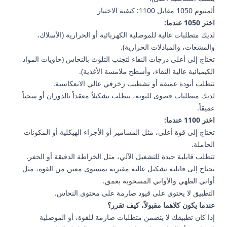
ألمنيوم 1050 مقابل 1100: كيفية الاختيار
اختر 1050 عندما:
لديك متطلبات عالية للموصلية الكهربائية أو الحرارية (الأسلاك،
والمشعات، والمبادلات الحرارية).
تحتاج إلى أعلى درجات النقاء لتجنب التلوث بالنحاس (حاويات المواد
الكيميائية عالية النقاء، وأسطح ملامسة الأغذية).
تتطلب أنودة عميقة أو تشطيب زخرفي عالي الانعكاسية.
لديك متطلبات قصوى لليونة، تتطلب تشكيلاً معقداً بالدوران أو سحباً
عميقاً.
اختر 1100 عندما:
تحتاج إلى قوة أعلى، مثل المسامير أو الأجزاء الهيكلية أو المكونات
الحاملة.
تتطلب قابلية جيدة للتشغيل الآلي، مثل الخراطة الدقيقة أو الحفر.
تحتاج إلى قابلية تشكيل عالية مقترنة بمستوى معين من القوة، مثل
أواني الطهي والأواني المسحوبة بعمق.
التطبيق لا يحتوي على قيود صارمة على محتوى النحاس.
عندما يكون كلاهما مقبولاً، كيف تقرر؟
إذا كان تطبيقك لا يتضمن متطلبات صارمة للقوة، أو الموصلية