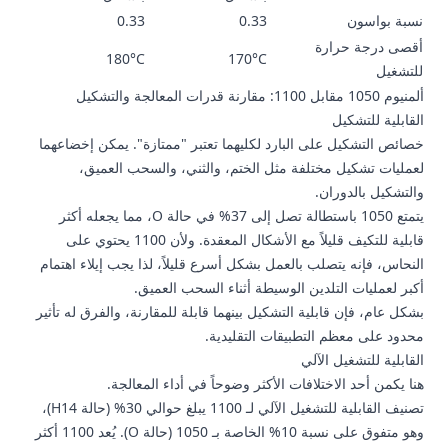
نسبة بواسون
0.33
0.33
أقصى درجة حرارة
180°C
170°C
للتشغيل
ألمنيوم 1050 مقابل 1100: مقارنة قدرات المعالجة والتشكيل
القابلية للتشكيل
خصائص التشكيل على البارد لكليهما تعتبر "ممتازة". يمكن إخضاعهما
لعمليات تشكيل مختلفة مثل الختم، والثني، والسحب العميق،
والتشكيل بالدوران.
يتمتع 1050 باستطالة تصل إلى 37% في حالة O، مما يجعله أكثر
قابلية للتكيف قليلاً مع الأشكال المعقدة. ولأن 1100 يحتوي على
النحاس، فإنه يتصلب بالعمل بشكل أسرع قليلاً، لذا يجب إيلاء اهتمام
أكبر لعمليات التلدين الوسيطة أثناء السحب العميق.
بشكل عام، فإن قابلية التشكيل بينهما قابلة للمقارنة، والفرق له تأثير
محدود على معظم التطبيقات التقليدية.
القابلية للتشغيل الآلي
هنا يكمن أحد الاختلافات الأكثر وضوحاً في أداء المعالجة.
تصنيف القابلية للتشغيل الآلي لـ 1100 يبلغ حوالي 30% (حالة H14)،
وهو متفوق على نسبة 10% الخاصة بـ 1050 (حالة O). يُعد 1100 أكثر