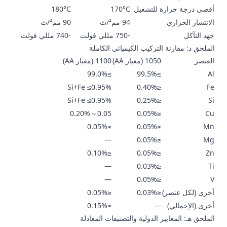
أقصى درجة حرارة للتشغيل
170°C
180°C
الانتشار الحراري
94 مم²/ث
90 مم²/ث
جهد التآكل
-750 مللي فولت
-740 مللي فولت
الملحق د: مقارنة التركيب الكيميائي الكاملة
العنصر
1050 (معيار AA)
1100 (معيار AA)
≥99.0%
≥99.5%
Al
Si+Fe ≤0.95%
≤0.40%
Fe
Si+Fe ≤0.95%
≤0.25%
Si
0.05～0.20%
≤0.05%
Cu
≤0.05%
≤0.05%
Mn
—
≤0.05%
Mg
≤0.10%
≤0.05%
Zn
—
≤0.03%
Ti
—
≤0.05%
V
أخرى (لكل عنصر)
≤0.03%
≤0.05%
أخرى (الإجمالي)
—
≤0.15%
الملحق هـ: المعايير الدولية والتصنيفات المعادلة