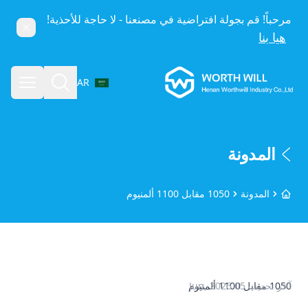
مرحباً! قم بجولة افتراضية في مصنعنا - لا حاجة للأحذية!
إغلاق
هيا بنا
Worthwill
بحث
فتح الق
AR
اختر اللغة
المدونة
المدونة
1050 مقابل 1100 ألمنيوم
الرئيسية
1050 مقابل 1100 ألمنيوم
آخر تحديث
05 Jun, 2026