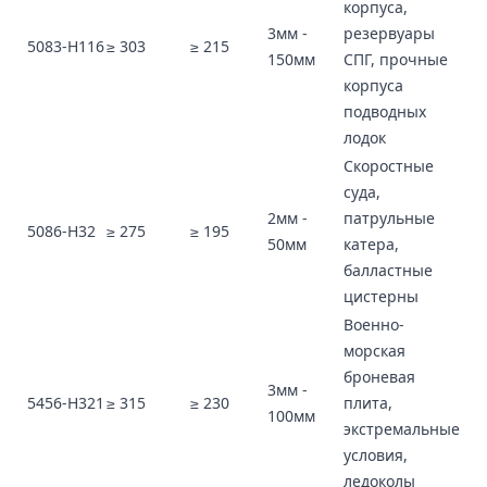
корпуса,
3мм -
резервуары
5083-H116
≥ 303
≥ 215
150мм
СПГ, прочные
корпуса
подводных
лодок
Скоростные
суда,
2мм -
патрульные
5086-H32
≥ 275
≥ 195
50мм
катера,
балластные
цистерны
Военно-
морская
броневая
3мм -
5456-H321
≥ 315
≥ 230
плита,
100мм
экстремальные
условия,
ледоколы