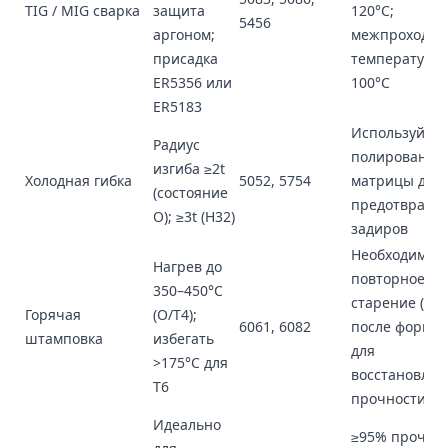
TIG / MIG сварка
защита
120°C;
5456
аргоном;
межпроходна
присадка
температура 
ER5356 или
100°C
ER5183
Используйте
Радиус
полированны
изгиба ≥2t
Холодная гибка
5052, 5754
матрицы для
(состояние
предотвраще
O); ≥3t (H32)
задиров
Необходимо
Нагрев до
повторное
350–450°C
старение (до 
Горячая
(O/T4);
6061, 6082
после формов
штамповка
избегать
для
>175°C для
восстановлен
T6
прочности
Идеально
≥95% прочно