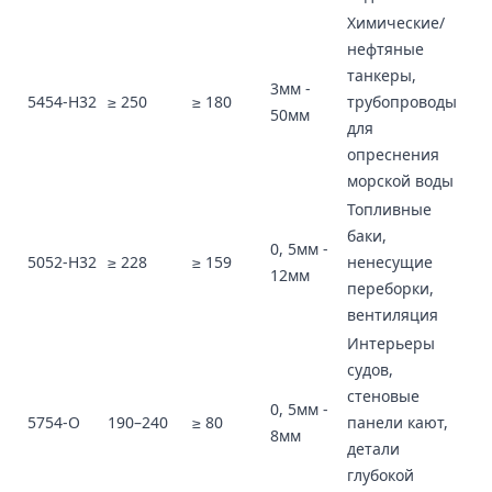
Химические/
нефтяные
танкеры,
3мм -
5454-H32
≥ 250
≥ 180
трубопроводы
50мм
для
опреснения
морской воды
Топливные
баки,
0, 5мм -
5052-H32
≥ 228
≥ 159
ненесущие
12мм
переборки,
вентиляция
Интерьеры
судов,
стеновые
0, 5мм -
5754-O
190–240
≥ 80
панели кают,
8мм
детали
глубокой