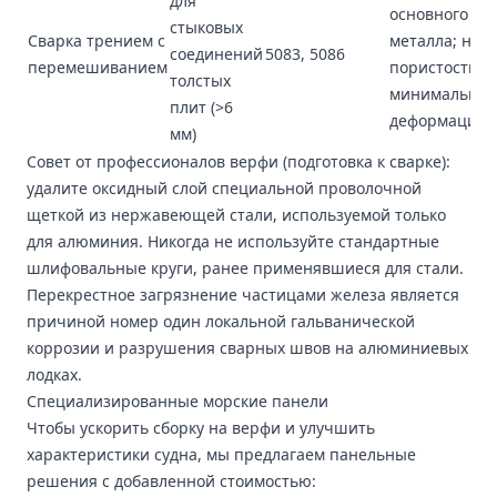
для
основного
стыковых
Сварка трением с
металла; нул
соединений
5083, 5086
перемешиванием
пористость,
толстых
минимальная
плит (>6
деформация
мм)
Совет от профессионалов верфи (подготовка к сварке):
удалите оксидный слой специальной проволочной
щеткой из нержавеющей стали, используемой только
для алюминия. Никогда не используйте стандартные
шлифовальные круги, ранее применявшиеся для стали.
Перекрестное загрязнение частицами железа является
причиной номер один локальной гальванической
коррозии и разрушения сварных швов на алюминиевых
лодках.
Специализированные морские панели
Чтобы ускорить сборку на верфи и улучшить
характеристики судна, мы предлагаем панельные
решения с добавленной стоимостью: