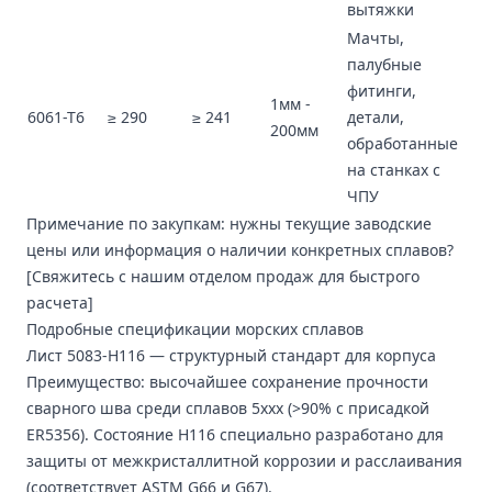
вытяжки
Мачты,
палубные
фитинги,
1мм -
6061-T6
≥ 290
≥ 241
детали,
200мм
обработанные
на станках с
ЧПУ
Примечание по закупкам: нужны текущие заводские
цены или информация о наличии конкретных сплавов?
[Свяжитесь с нашим отделом продаж для быстрого
расчета]
Подробные спецификации морских сплавов
Лист 5083-H116
— структурный стандарт для корпуса
Преимущество: высочайшее сохранение прочности
сварного шва среди сплавов 5xxx (>90% с присадкой
ER5356). Состояние H116 специально разработано для
защиты от межкристаллитной коррозии и расслаивания
(соответствует ASTM G66 и G67).