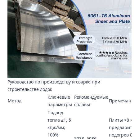
Руководство по производству и сварке при
строительстве лодок
Ключевые
Рекомендуемые
Метод
Примечания
параметры
сплавы
Подвод
тепла ≤1, 5
Плиты >8 мм:
кДж/мм;
предварител
100%
подогрев 80–
5083, 5086,