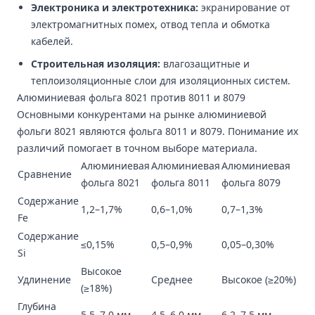
Электроника и электротехника:
экранирование от
электромагнитных помех, отвод тепла и обмотка
кабелей.
Строительная изоляция:
влагозащитные и
теплоизоляционные слои для изоляционных систем.
Алюминиевая фольга 8021 против 8011 и 8079
Основными конкурентами на рынке алюминиевой
фольги 8021 являются
фольга 8011 и 8079
. Понимание их
различий помогает в точном выборе материала.
Алюминиевая
Алюминиевая
Алюминиевая
Сравнение
фольга 8021
фольга 8011
фольга 8079
Содержание
1,2–1,7%
0,6–1,0%
0,7–1,3%
Fe
Содержание
≤0,15%
0,5–0,9%
0,05–0,30%
Si
Высокое
Удлинение
Среднее
Высокое (≥20%)
(≥18%)
Глубина
5,5–7,0 мм
4,5–6,0 мм
6,2–7,5 мм