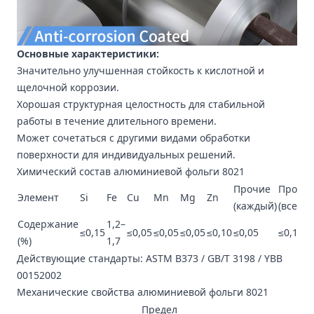
Основные характеристики:
Значительно улучшенная стойкость к кислотной и
щелочной коррозии.
Хорошая структурная целостность для стабильной
работы в течение длительного времени.
Может сочетаться с другими видами обработки
поверхности для индивидуальных решений.
Химический состав алюминиевой фольги 8021
Прочие
Прочи
Элемент
Si
Fe
Cu
Mn
Mg
Zn
(каждый)
(всего)
Содержание
1,2–
≤0,15
≤0,05
≤0,05
≤0,05
≤0,10
≤0,05
≤0,15
(%)
1,7
Действующие стандарты: ASTM B373 / GB/T 3198 / YBB
00152002
Механические свойства алюминиевой фольги 8021
Предел