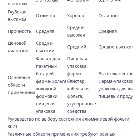
вытяжки
Глубокая
Отлично
Хорошо
Отлично
вытяжка
Средне-
Прочность
Средняя
Средняя
высокая
Ценовой
Средне-
Средний
Средне-высокий
диапазон
высокий
Фольга для
Пищевая
пакетных
упаковка,
батарей,
фарма-
Высококачественн
Основные
фарма-фольга
блистер,
фарма-упаковка,
области
холодной
кабельная
упаковка для жидк
применения
формовки,
фольга,
пищевых продукто
пищевая
укупорочные
упаковка
средства
Руководство по выбору состояния алюминиевой фольги
8021
Различные области применения требуют разных