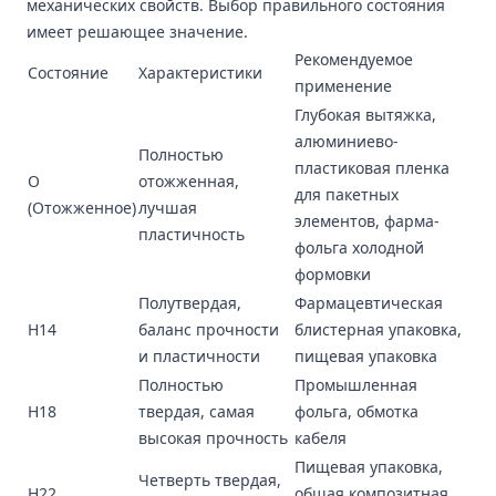
механических свойств. Выбор правильного состояния
имеет решающее значение.
Рекомендуемое
Состояние
Характеристики
применение
Глубокая вытяжка,
алюминиево-
Полностью
пластиковая пленка
O
отожженная,
для пакетных
(Отожженное)
лучшая
элементов, фарма-
пластичность
фольга холодной
формовки
Полутвердая,
Фармацевтическая
H14
баланс прочности
блистерная упаковка,
и пластичности
пищевая упаковка
Полностью
Промышленная
H18
твердая, самая
фольга, обмотка
высокая прочность
кабеля
Пищевая упаковка,
Четверть твердая,
H22
общая композитная