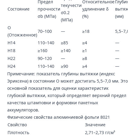
Предел
Относительное
Глубина
текучести
Состояние
прочности
удлинение δ
вытяжки
σ0.2
σb (МПа)
(%)
(мм)
(МПа)
O
70–100
—
≥18
5,5–7,0
(Отожженное)
H14
110–140
≥85
≥4
—
H18
≥160
≥140
≥1
—
H22
90–120
—
≥8
—
H24
110–140
≥90
≥4
—
Примечание: показатель глубины вытяжки (индекс
Эриксена) в состоянии О может достигать 5,5–7,0 мм. Это
основной показатель для оценки характеристик
глубокой вытяжки, который определяет верхний предел
качества штамповки и формовки пакетных
аккумуляторов.
Физические свойства алюминиевой фольги 8021
Свойство
Значение
Плотность
2,71–2,73 г/см³