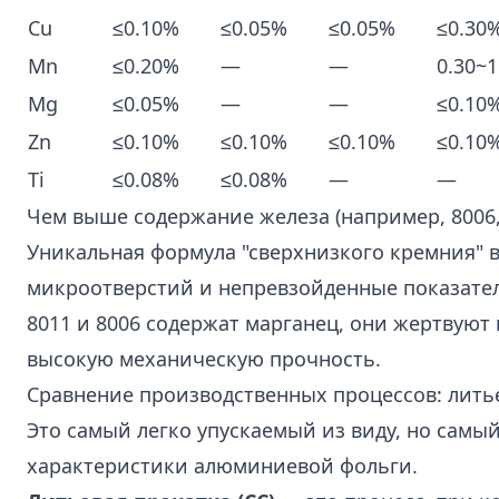
Cu
≤0.10%
≤0.05%
≤0.05%
≤0.30
Mn
≤0.20%
—
—
0.30~
Mg
≤0.05%
—
—
≤0.10
Zn
≤0.10%
≤0.10%
≤0.10%
≤0.10
Ti
≤0.08%
≤0.08%
—
—
Чем выше содержание железа (например, 8006, 
Уникальная формула "сверхнизкого кремния" в
микроотверстий и непревзойденные показател
8011 и 8006 содержат марганец, они жертвуют
высокую механическую прочность.
Сравнение производственных процессов: лить
Это самый легко упускаемый из виду, но самы
характеристики алюминиевой фольги.