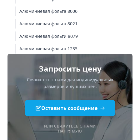
Температурная адаптивность
Алюминиевая фольга 8006
Подробный разбор сплавов
Алюминиевая фольга 8021
8011: "Универсал" с самым большим
объемом рынка
Алюминиевая фольги 8079
8021: Идеальный выбор для пакетных
Алюминиевая фольга 1235
аккумуляторов и фарм. фольги холодной
формовки
Запросить цену
8079: Самое высокое удлинение, самая
стабильная формовка
Свяжитесь с нами для индивидуальных
размеров и лучших цен.
8006: Эксклюзивный материал для
контейнеров без морщин
Как выбрать
Оставить сообщение
Цены и советы по закупкам
ИЛИ СВЯЖИТЕСЬ С НАМИ
НАПРЯМУЮ
Линейка алюминиевой фольги Worthwill