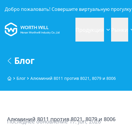
Добро пожаловать! Совершите виртуальную прогулку 
Worthwill
Продукция
Рынки
Блог
Блог
Алюминий 8011 против 8021, 8079 и 8006
Главная
Алюминий 8011 против 8021, 8079 и 8006
Последнее обновление
17. Jun, 2026