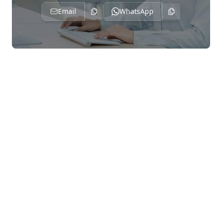
Спецификации продукта
Email
WhatsApp
Обработка поверхности
Гарантия качества
Сертификаты и соответствие
Заключение
Приложение: Комплексное сравнение
технических параметров
Приложение А: Сравнение химического
состава
Приложение B: Сравнение физических
свойств
Приложение C: Механические свойства по
состояниям