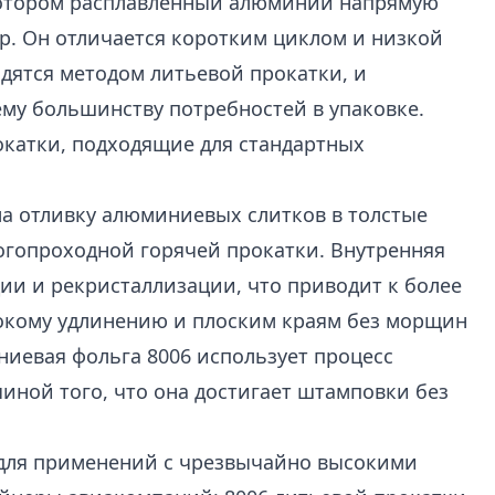
котором расплавленный алюминий напрямую
ор. Он отличается коротким циклом и низкой
одятся методом литьевой прокатки, и
му большинству потребностей в упаковке.
окатки, подходящие для стандартных
ла отливку алюминиевых слитков в толстые
огопроходной горячей прокатки. Внутренняя
ии и рекристаллизации, что приводит к более
окому удлинению и плоским краям без морщин
иевая фольга 8006 использует процесс
чиной того, что она достигает штамповки без
 для применений с чрезвычайно высокими