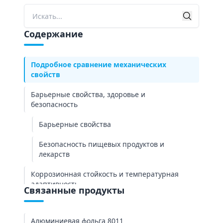
Поиск
Сравнение химического состава
Поиск
Содержание
Сравнение производственных процессов:
литьевая прокатка против горячей прокатки
Подробное сравнение механических
свойств
Барьерные свойства, здоровье и
безопасность
Барьерные свойства
Безопасность пищевых продуктов и
лекарств
Коррозионная стойкость и температурная
адаптивность
Связанные продукты
Коррозионная стойкость
Алюминиевая фольга 8011