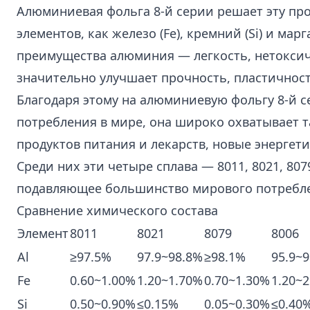
Алюминиевая фольга 8-й серии решает эту про
элементов, как железо (Fe), кремний (Si) и мар
преимущества алюминия — легкость, нетоксич
значительно улучшает прочность, пластичнос
Благодаря этому на алюминиевую фольгу 8-й
потребления в мире, она широко охватывает т
продуктов питания и лекарств, новые энергет
Среди них эти четыре сплава — 8011, 8021, 80
подавляющее большинство мирового потребле
Сравнение химического состава
Элемент
8011
8021
8079
8006
Al
≥97.5%
97.9~98.8%
≥98.1%
95.9~
Fe
0.60~1.00%
1.20~1.70%
0.70~1.30%
1.20~
Si
0.50~0.90%
≤0.15%
0.05~0.30%
≤0.40