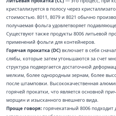
Литьевая прокатка (CC)
— это процесс, при 
кристаллизуется в полосу через кристаллизат
стоимостью. 8011, 8079 и 8021 обычно произв
получаемая фольга удовлетворяет подавляюще
Существуют также продукты 8006 литьевой пр
применений фольги для контейнеров.
Горячая прокатка (DC)
включает в себя снача
слябы, которые затем утоньшаются за счет мн
структура подвергается достаточной деформац
мелким, более однородным зернам, более выс
после штамповки. Высококачественная алюмин
горячей прокатки, что является основной при
морщин и изысканного внешнего вида.
Проще говоря:
горячекатаный 8006 подходит