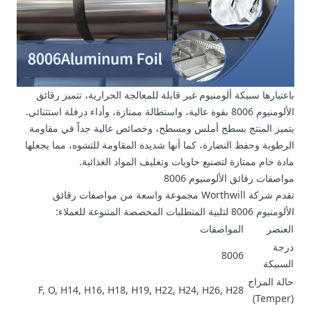
باعتبارها سبيكة ألومنيوم غير قابلة للمعالجة الحرارية، تتميز رقائق
الألومنيوم 8006 بقوة عالية، واستطالة ممتازة، وأداء درفلة استثنائي.
يتميز المنتج بسطح أملس ومسطح، وخصائص عالية جداً في مقاومة
الرطوبة وحفظ النضارة، كما أنها شديدة المقاومة للتشوه، مما يجعلها
مادة خام ممتازة لتصنيع حاويات وتغليف المواد الغذائية.
مواصفات رقائق الألومنيوم 8006
تقدم شركة Worthwill مجموعة واسعة من مواصفات رقائق
الألومنيوم 8006 لتلبية المتطلبات المخصصة المتنوعة للعملاء:
العنصر
المواصفات
درجة
8006
السبيكة
حالة المزاج
F, O, H14, H16, H18, H19, H22, H24, H26, H28
(Temper)