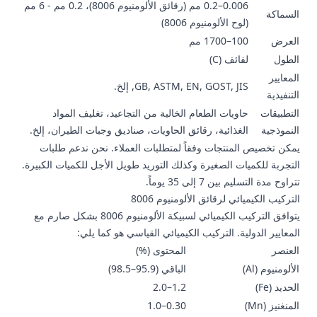
0.006–0.2 مم (رقائق الألومنيوم 8006)، 0.2 مم - 6 مم
السماكة
(لوح الألومنيوم 8006)
العرض
100–1700 مم
الطول
لفائف (C)
المعايير
GB, ASTM, EN, GOST, JIS, إلخ.
التنفيذية
التطبيقات
حاويات الطعام الخالية من التجاعيد، تغليف المواد
النموذجية
الغذائية، رقائق الحاويات، صناديق وجبات الطيران، إلخ.
يمكن تخصيص المنتجات وفقاً لمتطلبات العملاء. نحن ندعم طلبات
التجربة للكميات الصغيرة وكذلك التوريد طويل الأجل للكميات الكبيرة.
تتراوح مدة التسليم بين 7 إلى 35 يوماً.
التركيب الكيميائي لرقائق الألومنيوم 8006
يتوافق التركيب الكيميائي لسبيكة الألومنيوم 8006 بشكل صارم مع
المعايير الدولية. التركيب الكيميائي القياسي هو كما يلي:
العنصر
المحتوى (%)
الألومنيوم (Al)
الباقي (95.9–98.5)
الحديد (Fe)
1.2–2.0
المنغنيز (Mn)
0.30–1.0