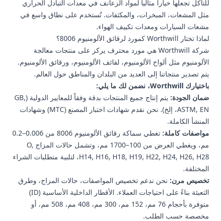
للتآكل تجعلها خياراً مثالياً لمواد الزعانف في معدات التبادل الحراري
مثل المشعات، المبخرات، والمكثفات. تُستخدم على نطاق واسع في
مشعات السيارات ومعدات تكييف الهواء.
لماذا تختار Worthwill كمورد لرقائق الألومنيوم 8006؟
شركة Worthwill هي مورد محترف يركز على منتجات معالجة
الألومنيوم مثل ألواح الألومنيوم، لفائف الألومنيوم، ورقائق الألومنيوم.
يتم تصدير منتجاتنا إلى العديد من البلدان والمناطق حول العالم.
باختيارك Worthwill، نضمن لك ما يلي:
ضمان الجودة:
يتم إنتاج جميع المنتجات بدقة وفقاً للمعايير الدولية (GB,
ASTM, EN، إلخ). نحن نقدم شهادات اختبار المصنع (MTC) وشهادات
المنشأ الكاملة.
مواصفات كاملة:
تغطي سماكة رقائق الألومنيوم 8006 من 0.006–0.2
مم، ويغطي العرض من 100–1700 مم، وتشمل حالات المزاج O,
H14, H16, H18, H19, H22, H24, H26, H28، لتلبية متطلبات الشراء
المختلفة.
تخصيص مرن:
نحن ندعم تخصيص المواصفات، حالات المزاج، وطرق
التعبئة بناءً على احتياجات العملاء. الأقطار الداخلية الأساسية (ID)
متوفرة بأحجام 76 مم، 152 مم، 300 مم، 408 مم، 508 مم، أو
مخصصة حسب الطلب.