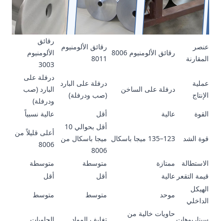
رقائق
عنصر
رقائق الألومنيوم
رقائق الألومنيوم 8006
الألومنيوم
المقارنة
8011
3003
درفلة على
عملية
درفلة على البارد
درفلة على الساخن
البارد (صب
الإنتاج
(صب ودرفلة)
ودرفلة)
القوة
عالية
أقل
عالية نسبياً
أقل بحوالي 10
أعلى قليلاً من
قوة الشد
123–135 ميجا باسكال
ميجا باسكال من
8006
8006
الاستطالة
ممتازة
متوسطة
متوسطة
قيمة التقعر
عالية
أقل
أقل
الهيكل
موحد
متوسط
متوسط
الداخلي
حاويات خالية من
سيناريوهات
تغليف المواد
الحاويات