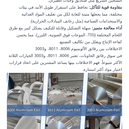
التسخين السريع مثل صناديق وجبات الطيران.
مقاومة قوية للتآكل:
تحافظ على استقرار طويل الأمد في بيئات
مختلفة، مما يجعلها متينة للغاية لكل من تغليف المواد الغذائية
والاستخدامات الصناعية (مثل زعانف المبادلات الحرارية).
أداء معالجة متميز:
سهلة التشكيل وقابلة للتكيف بشكل كبير مع طرق
اللحام المختلفة (TIG، الموجات فوق الصوتية، الليزر)، مما يحسن
كفاءة الإنتاج ويقلل من تكاليف التصنيع.
الاختلافات بين رقائق الألومنيوم 8006، 8011، و3003
في سوق رقائق الحاويات، تعتبر 8006، 8011، و3003 الخيارات الثلاثة
الأكثر شيوعاً. فهم الاختلافات بينها يساعد المشترين على اتخاذ قرارات
اختيار مواد أكثر استنارة.