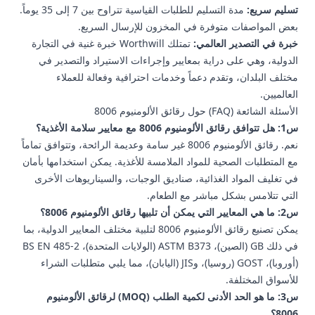
تسليم سريع:
مدة التسليم للطلبات القياسية تتراوح بين 7 إلى 35 يوماً.
بعض المواصفات متوفرة في المخزون للإرسال السريع.
خبرة في التصدير العالمي:
تمتلك Worthwill خبرة غنية في التجارة
الدولية، وهي على دراية بمعايير وإجراءات الاستيراد والتصدير في
مختلف البلدان، وتقدم دعماً وخدمات احترافية وفعالة للعملاء
العالميين.
الأسئلة الشائعة (FAQ) حول رقائق الألومنيوم 8006
س1: هل تتوافق رقائق الألومنيوم 8006 مع معايير سلامة الأغذية؟
نعم. رقائق الألومنيوم 8006 غير سامة وعديمة الرائحة، وتتوافق تماماً
مع المتطلبات الصحية للمواد الملامسة للأغذية. يمكن استخدامها بأمان
في تغليف المواد الغذائية، صناديق الوجبات، والسيناريوهات الأخرى
التي تتلامس بشكل مباشر مع الطعام.
س2: ما هي المعايير التي يمكن أن تلبيها رقائق الألومنيوم 8006؟
يمكن تصنيع رقائق الألومنيوم 8006 لتلبية مختلف المعايير الدولية، بما
في ذلك GB (الصين)، ASTM B373 (الولايات المتحدة)، BS EN 485-2
(أوروبا)، GOST (روسيا)، وJIS (اليابان)، مما يلبي متطلبات الشراء
للأسواق المختلفة.
س3: ما هو الحد الأدنى لكمية الطلب (MOQ) لرقائق الألومنيوم
8006؟