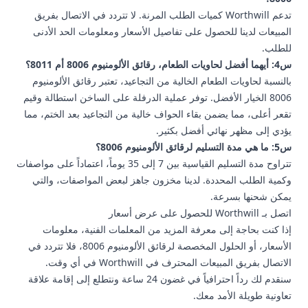
تدعم Worthwill كميات الطلب المرنة. لا تتردد في الاتصال بفريق
المبيعات لدينا للحصول على تفاصيل الأسعار ومعلومات الحد الأدنى
للطلب.
س4: أيهما أفضل لحاويات الطعام، رقائق الألومنيوم 8006 أم 8011؟
بالنسبة لحاويات الطعام الخالية من التجاعيد، تعتبر رقائق الألومنيوم
8006 الخيار الأفضل. توفر عملية الدرفلة على الساخن استطالة وقيم
تقعر أعلى، مما يضمن بقاء الحواف خالية من التجاعيد بعد الختم، مما
يؤدي إلى مظهر نهائي أفضل بكثير.
س5: ما هي مدة التسليم لرقائق الألومنيوم 8006؟
تتراوح مدة التسليم القياسية بين 7 إلى 35 يوماً، اعتماداً على مواصفات
وكمية الطلب المحددة. لدينا مخزون جاهز لبعض المواصفات، والتي
يمكن شحنها بسرعة.
اتصل بـ Worthwill للحصول على عرض أسعار
إذا كنت بحاجة إلى معرفة المزيد من المعلمات الفنية، معلومات
الأسعار، أو الحلول المخصصة لرقائق الألومنيوم 8006، فلا تتردد في
الاتصال بفريق المبيعات المحترف في Worthwill في أي وقت.
سنقدم لك رداً احترافياً في غضون 24 ساعة ونتطلع إلى إقامة علاقة
تعاونية طويلة الأمد معك.