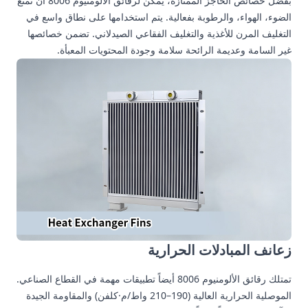
بفضل خصائص الحاجز الممتازة، يمكن لرقائق الألومنيوم 8006 أن تمنع
الضوء، الهواء، والرطوبة بفعالية. يتم استخدامها على نطاق واسع في
التغليف المرن للأغذية والتغليف الفقاعي الصيدلاني. تضمن خصائصها
غير السامة وعديمة الرائحة سلامة وجودة المحتويات المعبأة.
زعانف المبادلات الحرارية
تمتلك رقائق الألومنيوم 8006 أيضاً تطبيقات مهمة في القطاع الصناعي.
الموصلية الحرارية العالية (190–210 واط/م·كلفن) والمقاومة الجيدة