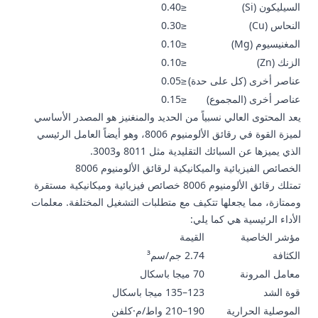
السيليكون (Si)
≤0.40
النحاس (Cu)
≤0.30
المغنيسيوم (Mg)
≤0.10
الزنك (Zn)
≤0.10
عناصر أخرى (كل على حدة)
≤0.05
عناصر أخرى (المجموع)
≤0.15
يعد المحتوى العالي نسبياً من الحديد والمنغنيز هو المصدر الأساسي
لميزة القوة في رقائق الألومنيوم 8006، وهو أيضاً العامل الرئيسي
الذي يميزها عن السبائك التقليدية مثل 8011 و3003.
الخصائص الفيزيائية والميكانيكية لرقائق الألومنيوم 8006
تمتلك رقائق الألومنيوم 8006 خصائص فيزيائية وميكانيكية مستقرة
وممتازة، مما يجعلها تتكيف مع متطلبات التشغيل المختلفة. معلمات
الأداء الرئيسية هي كما يلي:
مؤشر الخاصية
القيمة
الكثافة
2.74 جم/سم³
معامل المرونة
70 ميجا باسكال
قوة الشد
123–135 ميجا باسكال
الموصلية الحرارية
190–210 واط/م·كلفن