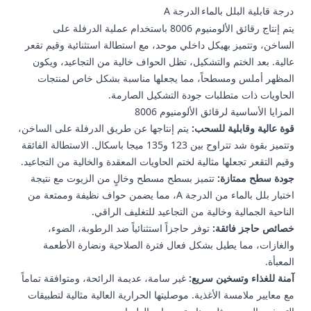
درجة قابلية البلل بالماء
الدرجة A
يتم إنتاج رقائق الألومنيوم 8006 باستخدام عملية الدرفلة على
الساخن، وتتميز بهيكل داخلي موحد، مع استطالة استثنائية وقيم تقعر
عالية. بعد الختم والتشكيل، تظل الحواف خالية من التجاعيد، ويكون
المظهر أملس ومسطحاً، مما يجعلها مناسبة بشكل خاص لمنتجات
الحاويات ذات متطلبات جودة التشكيل الصارمة.
المزايا الأساسية لرقائق الألومنيوم 8006
قوة عالية وقابلية للسحب:
يتم إنتاجها عن طريق الدرفلة على الساخن،
وتتميز بقوة شد تتراوح بين 123 و135 ميجا باسكال. الاستطالة الفائقة
وقيم التقعر تجعلها مثالية لختم الحاويات المعقدة والخالية من التجاعيد.
جودة سطح ممتازة:
تتميز بسطح مسطح وخالٍ من الزيوت مع نتيجة
اختبار بلل بالماء من الدرجة A، مما يضمن حواف نظيفة وممتعة من
الناحية الجمالية وخالية من التجاعيد للتغليف الراقي.
خصائص حاجز فائقة:
توفر حاجزاً استثنائياً ضد الرطوبة، الضوء،
والغازات، مما يطيل بشكل فعال فترة الصلاحية ونضارة الأطعمة
المعبأة.
آمنة للغذاء وتسخين سريع:
غير سامة، عديمة الرائحة، ومتوافقة تماماً
مع معايير ملامسة الأغذية. موصليتها الحرارية العالية مثالية لتطبيقات