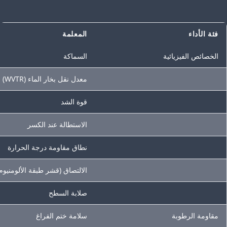
فئة الأداء
المعلمة
الخصائص الفيزيائية
السماكة
معدل نقل بخار الماء (WVTR)
قوة الشد
الاستطالة عند الكسر
نطاق مقاومة درجة الحرارة
الالتصاق (قشر طبقة الألومنيوم
صلابة السطح
مقاومة الرطوبة
سلامة ختم الفراغ