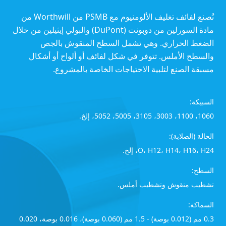
تُصنع لفائف تغليف الألومنيوم مع PSMB من Worthwill من
مادة السورلين من دوبونت (DuPont) والبولي إيثيلين من خلال
الضغط الحراري. وهي تشمل السطح المنقوش بالجص
والسطح الأملس. تتوفر في شكل لفائف أو ألواح أو أشكال
مسبقة الصنع لتلبية الاحتياجات الخاصة بالمشروع.
السبيكة:
1060، 1100، 3003، 3105، 5005، 5052، إلخ.
الحالة (الصلابة):
O، H12، H14، H16، H24، إلخ.
السطح:
تشطيب منقوش وتشطيب أملس.
السماكة:
0.3 مم (0.012 بوصة) - 1.5 مم (0.060 بوصة)، 0.016 بوصة، 0.020