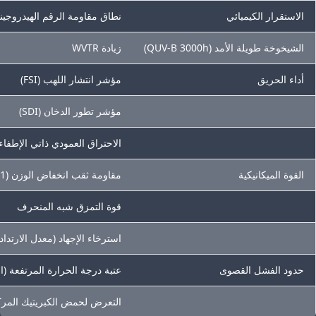
الاستقرار الكيميائي
نطاق مقاومة الرقم الهيدروجيني (
الشيخوخة طويلة الأمد (QUV-B 3000h)
زيادة WVTR
أداء الحريق
مؤشر انتشار اللهب (FSI)
مؤشر تطور الدخان (SDI)
الاحتراق العمودي ذاتي الإطفاء
القوة الميكانيكية
مقاومة ثقب انخفاض الوزن (1 كجم·1 م)
قوة التمزق شبه المنحرف
استرخاء الإجهاد (معدل الارتداد بعد 1000
حدود الفشل القصوى
عتبة درجة الحرارة المرتفعة (
التعرض لحمض الكبريتيك المركز (6 أ