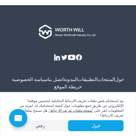
فيسبوك
يوتيوب
تويتر
لينكد إن
حول
المنتجات
التطبيقات
المدونة
اتصل بنا
سياسة الخصوصية
خريطة الموقع
نود استخدام بعض ملفات تعريف الارتباط التحليلية لتحسين موقعنا
الإلكتروني عن طريق جمع معلومات حول كيفية استخدامك له. لمزيد من
حقوق النشر © 2024. شركة خنان ورثويل للصناعة المحدودة. جميع
المعلومات انقر على
'صفحة ملفات تعريف الارتباط'
. هل تسمح بملفات
الحقوق محفوظة.
تعريف الارتباط؟
قبول
رفض