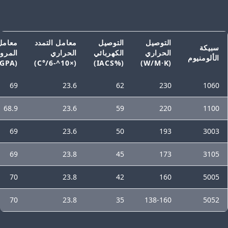
التوصيل
التوصيل
معامل التمدد
معامل
سبيكة
الحراري
الكهربائي
الحراري
المرون
الألومنيوم
(GPA)
(×10^-6/°C)
(%IACS)
(W/M·K)
69
23.6
62
230
1060
68.9
23.6
59
220
1100
69
23.6
50
193
3003
69
23.8
45
173
3105
70
23.8
42
160
5005
70
23.8
35
138-160
5052