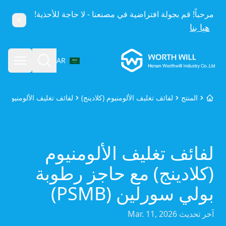
مرحباً! قم بجولة افتراضية في مصنعنا - لا حاجة للأحذية!
إغلاق
هيا بنا
Worthwill
بحث
فتح الق
AR
اختر اللغة
المنتج
لفائف تغليف الألومنيوم (كلادينج)
لفائف تغليف الألومنيوم (كل
الرئيسية
لفائف تغليف الألومنيوم
(كلادينج) مع حاجز رطوبة
بولي سورلين (PSMB)
آخر تحديث
Mar. 11, 2026