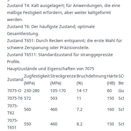
Zustand T4: Kalt ausgelagert; für Anwendungen, die eine
mäßige Festigkeit erfordern, aber weiter kaltgeformt
werden.
Zustand T6: Der häufigste Zustand; optimale
Gesamtleistung.
Zustand T651: Durch Recken entspannt; die erste Wahl für
schwere Zerspanung oder Präzisionsteile.
Zustand T6511: Standardzustand für stranggepresste
Profile.
Hauptzustände und Eigenschaften von 7075
Zugfestigkeit
Streckgrenze
Bruchdehnung
Härte
SCC-
Zustand
(MPa)
(MPa)
(%)
(HB)
Bestän
7075-O
230-280
105-170
14-17
60
Gut
7075-T6
572
503
11
150
Schlec
7075-
560
460
7.2
160
Schlec
T62
7075-
550
460
8.2
150
Schlec
T651