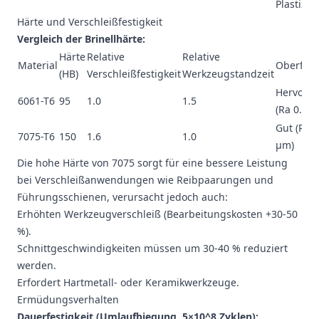
Plastizitä
Härte und Verschleißfestigkeit
Vergleich der Brinellhärte:
Härte
Relative
Relative
Material
Oberfläc
(HB)
Verschleißfestigkeit
Werkzeugstandzeit
Hervorr
6061-T6
95
1.0
1.5
(Ra 0.4-0
Gut (Ra 0
7075-T6
150
1.6
1.0
μm)
Die hohe Härte von 7075 sorgt für eine bessere Leistung
bei Verschleißanwendungen wie Reibpaarungen und
Führungsschienen, verursacht jedoch auch:
Erhöhten Werkzeugverschleiß (Bearbeitungskosten +30-50
%).
Schnittgeschwindigkeiten müssen um 30-40 % reduziert
werden.
Erfordert Hartmetall- oder Keramikwerkzeuge.
Ermüdungsverhalten
Dauerfestigkeit (Umlaufbiegung, 5×10^8 Zyklen):