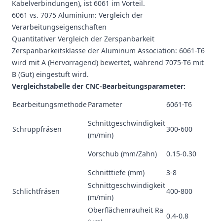
Kabelverbindungen), ist 6061 im Vorteil.
6061 vs. 7075 Aluminium: Vergleich der
Verarbeitungseigenschaften
Quantitativer Vergleich der Zerspanbarkeit
Zerspanbarkeitsklasse der Aluminum Association: 6061-T6
wird mit A (Hervorragend) bewertet, während 7075-T6 mit
B (Gut) eingestuft wird.
Vergleichstabelle der CNC-Bearbeitungsparameter:
70
Bearbeitungsmethode
Parameter
6061-T6
T
Schnittgeschwindigkeit
20
Schruppfräsen
300-600
(m/min)
4
0.
Vorschub (mm/Zahn)
0.15-0.30
0.
Schnitttiefe (mm)
3-8
2-
Schnittgeschwindigkeit
25
Schlichtfräsen
400-800
(m/min)
5
Oberflächenrauheit Ra
0.
0.4-0.8