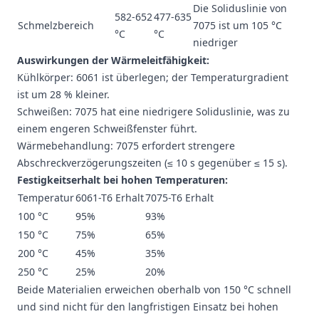
Die Soliduslinie von
582-652
477-635
Schmelzbereich
7075 ist um 105 °C
°C
°C
niedriger
Auswirkungen der Wärmeleitfähigkeit:
Kühlkörper: 6061 ist überlegen; der Temperaturgradient
ist um 28 % kleiner.
Schweißen: 7075 hat eine niedrigere Soliduslinie, was zu
einem engeren Schweißfenster führt.
Wärmebehandlung: 7075 erfordert strengere
Abschreckverzögerungszeiten (≤ 10 s gegenüber ≤ 15 s).
Festigkeitserhalt bei hohen Temperaturen:
Temperatur
6061-T6 Erhalt
7075-T6 Erhalt
100 °C
95%
93%
150 °C
75%
65%
200 °C
45%
35%
250 °C
25%
20%
Beide Materialien erweichen oberhalb von 150 °C schnell
und sind nicht für den langfristigen Einsatz bei hohen