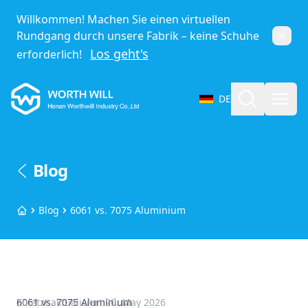
Willkommen! Machen Sie einen virtuellen
Rundgang durch unsere Fabrik – keine Schuhe
Schli
Los geht's
erforderlich!
Worthwill
Suche
Menü
DE
Sprache auswählen
Blog
Blog
6061 vs. 7075 Aluminium
Startseite
6061 vs. 7075 Aluminium
Zuletzt aktualisiert
20. May 2026