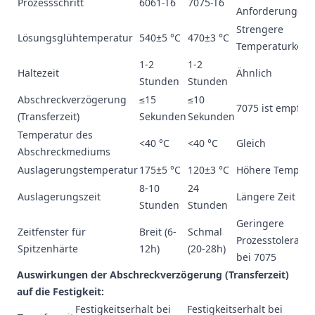
Prozessschritt
6061-T6
7075-T6
Anforderungen
Strengere
Lösungsglühtemperatur
540±5 °C
470±3 °C
Temperaturkontr
1-2
1-2
Haltezeit
Ähnlich
Stunden
Stunden
Abschreckverzögerung
≤15
≤10
7075 ist empfind
(Transferzeit)
Sekunden
Sekunden
Temperatur des
<40 °C
<40 °C
Gleich
Abschreckmediums
Auslagerungstemperatur
175±5 °C
120±3 °C
Höhere Temperat
8-10
24
Auslagerungszeit
Längere Zeit für
Stunden
Stunden
Geringere
Zeitfenster für
Breit (6-
Schmal
Prozesstoleranz/
Spitzenhärte
12h)
(20-28h)
bei 7075
Auswirkungen der Abschreckverzögerung (Transferzeit)
auf die Festigkeit:
Festigkeitserhalt bei
Festigkeitserhalt bei