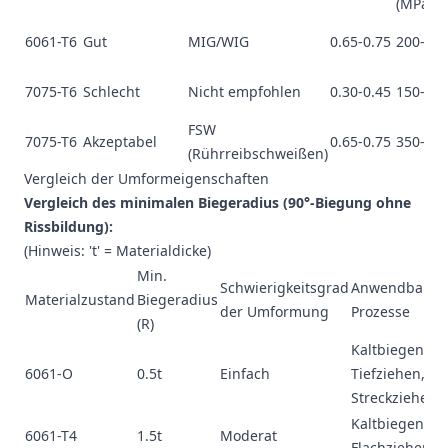
(MPa)
6061-T6
Gut
MIG/WIG
0.65-0.75
200-23
7075-T6
Schlecht
Nicht empfohlen
0.30-0.45
150-20
FSW
7075-T6
Akzeptabel
0.65-0.75
350-42
(Rührreibschweißen)
Vergleich der Umformeigenschaften
Vergleich des minimalen Biegeradius (90°-Biegung ohne
Rissbildung):
(Hinweis: 't' = Materialdicke)
Min.
Schwierigkeitsgrad
Anwendbare
Materialzustand
Biegeradius
der Umformung
Prozesse
(R)
Kaltbiegen,
6061-O
0.5t
Einfach
Tiefziehen,
Streckziehen
Kaltbiegen,
6061-T4
1.5t
Moderat
Flachziehen