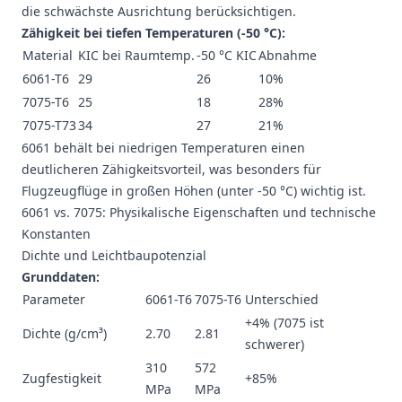
die schwächste Ausrichtung berücksichtigen.
Zähigkeit bei tiefen Temperaturen (-50 °C):
Material
KIC bei Raumtemp.
-50 °C KIC
Abnahme
6061-T6
29
26
10%
7075-T6
25
18
28%
7075-T73
34
27
21%
6061 behält bei niedrigen Temperaturen einen
deutlicheren Zähigkeitsvorteil, was besonders für
Flugzeugflüge in großen Höhen (unter -50 °C) wichtig ist.
6061 vs. 7075: Physikalische Eigenschaften und technische
Konstanten
Dichte und Leichtbaupotenzial
Grunddaten:
Parameter
6061-T6
7075-T6
Unterschied
+4% (7075 ist
Dichte (g/cm³)
2.70
2.81
schwerer)
310
572
Zugfestigkeit
+85%
MPa
MPa