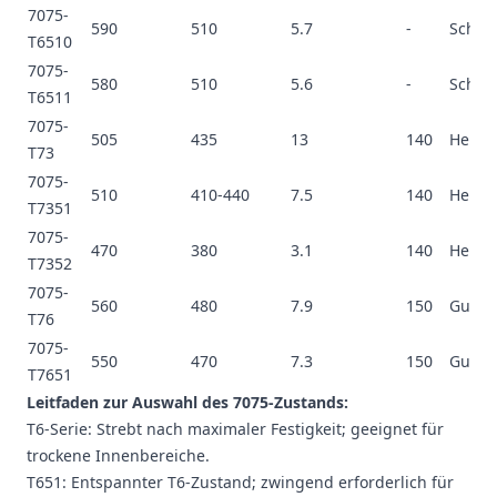
7075-
590
510
5.7
-
Schlec
T6510
7075-
580
510
5.6
-
Schlec
T6511
7075-
505
435
13
140
Hervo
T73
7075-
510
410-440
7.5
140
Hervo
T7351
7075-
470
380
3.1
140
Hervo
T7352
7075-
560
480
7.9
150
Gut
T76
7075-
550
470
7.3
150
Gut
T7651
Leitfaden zur Auswahl des 7075-Zustands:
T6-Serie: Strebt nach maximaler Festigkeit; geeignet für
trockene Innenbereiche.
T651: Entspannter T6-Zustand; zwingend erforderlich für