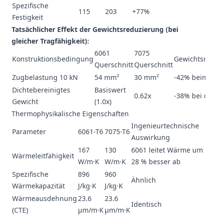
Spezifische
115
203
+77%
Festigkeit
Tatsächlicher Effekt der Gewichtsreduzierung (bei
gleicher Tragfähigkeit):
6061
7075
Konstruktionsbedingung
Gewichtsred
Querschnitt
Querschnitt
Zugbelastung 10 kN
54 mm²
30 mm²
-42% beim V
Dichtebereinigtes
Basiswert
0.62x
-38% bei der
Gewicht
(1.0x)
Thermophysikalische Eigenschaften
Ingenieurtechnische
Parameter
6061-T6
7075-T6
Auswirkung
167
130
6061 leitet Wärme um
Wärmeleitfähigkeit
W/m·K
W/m·K
28 % besser ab
Spezifische
896
960
Ähnlich
Wärmekapazität
J/kg·K
J/kg·K
Wärmeausdehnung
23.6
23.6
Identisch
(CTE)
µm/m·K
µm/m·K