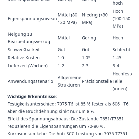
hoch
Hoch
Mittel (80-
Niedrig (<30
Ni
Eigenspannungsniveau
(100-150
120 MPa)
MPa)
M
MPa)
Neigung zu
Mittel
Gering
Hoch
Mi
Bearbeitungsverzug
Schweißbarkeit
Gut
Gut
Schlecht
Sc
Relative Kosten
1.0
1.05
1.45
1.
Lieferzeit (Wochen)
1-2
2-3
3-4
4-
Hochfeste
Allgemeine
Ho
Anwendungsszenario
Präzisionsteile
Teile
Strukturen
Pr
(innen)
Wichtige Erkenntnisse:
Festigkeitsunterschied: 7075-T6 ist 85 % fester als 6061-T6,
aber die Bruchdehnung sinkt nur um 8 %.
Effekt des Spannungsabbaus: Die Zustände T651/T7351
reduzieren die Eigenspannungen um 70-80 %.
Korrosionsumkehr: Die Anti-SCC-Leistung von 7075-T7351