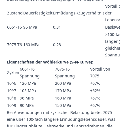
Vorteil bei
Zustand
Dauerfestigkeit
Ermüdungs-/Zugverhältnis
der
Lebensdau
6061-T6
96 MPa
0.31
Basiswert
>100-fach
länger (bei
7075-T6
160 MPa
0.28
gleicher
Spannung)
Eigenschaften der Wöhlerkurve (S-N-Kurve):
6061-T6
7075-T6
Vorteil von
Zyklen
Spannung
Spannung
7075
10^6
120 MPa
200 MPa
+67%
10^7
105 MPa
170 MPa
+62%
10^8
96 MPa
160 MPa
+67%
10^9
90 MPa
150 MPa
+67%
Bei Anwendungen mit zyklischer Belastung bietet 7075
eine über 100-fach längere Ermüdungslebensdauer, was
für Flugzeughäute, Fahrwerke und Fahrradrahmen, die