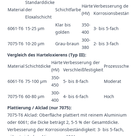
Standarddicke
Härte
Verbesserung der
Material
der
Schichtfarbe
(HV)
Korrosionsbeständig
Eloxalschicht
Klar bis
350-
6061-T6
15-25 μm
3- bis 5-fach
golden
400
300-
7075-T6
10-20 μm
Grau-braun
2- bis 3-fach
380
Vergleich des Harteloxierens (Typ III):
Härte
Verbesserung der
Material
Schichtdicke
Prozessschwieri
(HV)
Verschleißfestigkeit
350-
6061-T6
75-100 μm
5- bis 8-fach
Moderat
450
300-
7075-T6
60-80 μm
4- bis 6-fach
Hoch
400
Plattierung / Alclad (nur 7075):
7075-T6 Alclad: Oberfläche plattiert mit reinem Aluminium
oder 6061; die Dicke beträgt 2, 5-5 % der Gesamtdicke.
Verbesserung der Korrosionsbeständigkeit: 3- bis 5-fach,