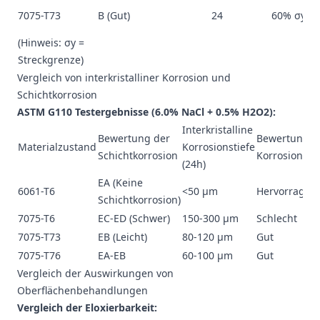
7075-T73
B (Gut)
24
60% σy
(Hinweis: σy =
Streckgrenze)
Vergleich von interkristalliner Korrosion und
Schichtkorrosion
ASTM G110 Testergebnisse (6.0% NaCl + 0.5% H2O2):
Interkristalline
Bewertung der
Bewertung d
Materialzustand
Korrosionstiefe
Schichtkorrosion
Korrosionsbe
(24h)
EA (Keine
6061-T6
<50 μm
Hervorragen
Schichtkorrosion)
7075-T6
EC-ED (Schwer)
150-300 μm
Schlecht
7075-T73
EB (Leicht)
80-120 μm
Gut
7075-T76
EA-EB
60-100 μm
Gut
Vergleich der Auswirkungen von
Oberflächenbehandlungen
Vergleich der Eloxierbarkeit: