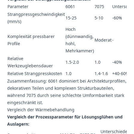
Parameter
6061
7075
Unterschi
Strangpressgeschwindigkeit
15-25
5-10
-60%
(mm/s)
Hoch
Komplexität pressbarer
(dünnwandig,
Moderat
-
Profile
hohl,
Mehrkammer)
Relative
1.5-2.0
1.0
-40%
Werkzeuglebensdauer
Relative Strangpresskosten
1.0
1.4-1.6
+40-60%
Zusammenfassung: 6061 dominiert bei Architekturprofilen,
dekorativen Teilen und komplexen Strukturbauteilen,
während 7075 durch seine schlechte Umformbarkeit stark
eingeschränkt ist.
Vergleich der Wärmebehandlung
Vergleich der Prozessparameter für Lösungsglühen und
Auslagern:
Unterschiede u