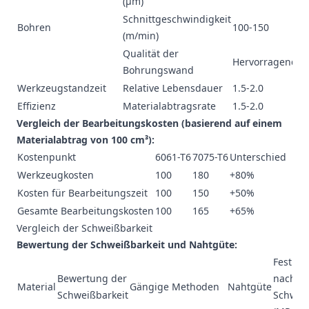
(μm)
1.
Schnittgeschwindigkeit
80
Bohren
100-150
(m/min)
1
Qualität der
Hervorragend
G
Bohrungswand
Werkzeugstandzeit
Relative Lebensdauer
1.5-2.0
1.
Effizienz
Materialabtragsrate
1.5-2.0
1.
Vergleich der Bearbeitungskosten (basierend auf einem
Materialabtrag von 100 cm³):
Kostenpunkt
6061-T6
7075-T6
Unterschied
Werkzeugkosten
100
180
+80%
Kosten für Bearbeitungszeit
100
150
+50%
Gesamte Bearbeitungskosten
100
165
+65%
Vergleich der Schweißbarkeit
Bewertung der Schweißbarkeit und Nahtgüte:
Festigke
Bewertung der
nach d
Material
Gängige Methoden
Nahtgüte
Schweißbarkeit
Schwei