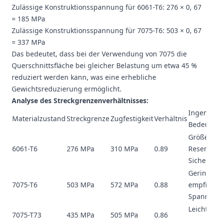
Zulässige Konstruktionsspannung für 6061-T6: 276 × 0, 67
= 185 MPa
Zulässige Konstruktionsspannung für 7075-T6: 503 × 0, 67
= 337 MPa
Das bedeutet, dass bei der Verwendung von 7075 die
Querschnittsfläche bei gleicher Belastung um etwa 45 %
reduziert werden kann, was eine erhebliche
Gewichtsreduzierung ermöglicht.
Analyse des Streckgrenzenverhältnisses:
Ingenieu
Materialzustand
Streckgrenze
Zugfestigkeit
Verhältnis
Bedeutu
Größere 
6061-T6
276 MPa
310 MPa
0.89
Reserve,
Sicherhe
Geringe 
7075-T6
503 MPa
572 MPa
0.88
empfindl
Spannun
Leicht v
7075-T73
435 MPa
505 MPa
0.86