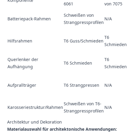
Komponente
Le
6061
von 7075
60
Schweißen von
Batteriepack-Rahmen
N/A
Ko
Strangpressprofilen
ni
70
T6
Hilfsrahmen
T6 Guss/Schmieden
hö
Schmieden
50
70
Querlenker der
T6
T6 Schmieden
Fe
Aufhängung
Schmieden
G
60
Aufprallträger
T6 Strangpressen
N/A
ü
En
60
Schweißen von T6-
Karosseriestruktur/Rahmen
N/A
Wa
Strangpressprofilen
S
Architektur und Dekoration
Materialauswahl für architektonische Anwendungen: