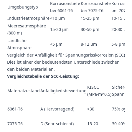
Korrosionstiefe
Korrosionstiefe
Korrosions
Umgebungstyp
bei 6061-T6
bei 7075-T6
bei 7075-
Industrieatmosphäre
<10 μm
15-25 μm
10-15 μm
Meeresatmosphäre
15-20 μm
30-50 μm
20-30 μm
(800 m)
Ländliche
<5 μm
8-12 μm
5-8 μm
Atmosphäre
Vergleich der Anfälligkeit für Spannungsrisskorrosion (SCC)
Dies ist einer der bedeutendsten Unterschiede zwischen
den beiden Materialien.
Vergleichstabelle der SCC-Leistung:
KISCC
Sicheres
Materialzustand
Anfälligkeitsbewertung
(MPa·m^0.5)
Spannung
6061-T6
A (Hervorragend)
>30
75% σy
7075-T6
D (Sehr schlecht)
15-20
30-40% σ