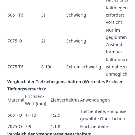
Kaltbiegen
6061-T6
3t
Schwierig
erfordert
Vorsicht
Nur im
geglühten
7075-O
2t
Schwierig
Zustand
formbar
Kaltumformu
7075-T6
8-10t
Extrem schwierig
ist nahezu
unmöglich
Vergleich der Tiefzieheigenschaften (Werte des Erichsen-
Tiefungsversuchs):
Erichsen-
Material
Ziehverhältnis
Anwendungen
Wert (mm)
Tiefziehteile, komplexe
6061-O
11-13
1:2.5
gewölbte Oberflächen
7075-O
7-9
1:1.8
Flachziehteile
Vergleich der Strangpresseigenschaften: