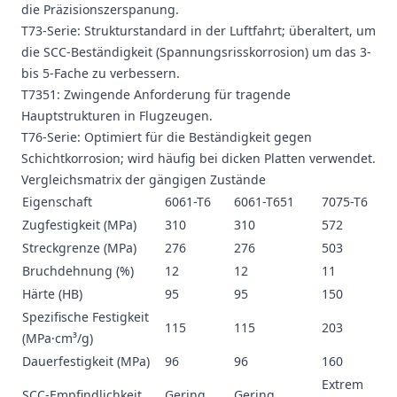
die Präzisionszerspanung.
T73-Serie: Strukturstandard in der Luftfahrt; überaltert, um
die SCC-Beständigkeit (Spannungsrisskorrosion) um das 3-
bis 5-Fache zu verbessern.
T7351: Zwingende Anforderung für tragende
Hauptstrukturen in Flugzeugen.
T76-Serie: Optimiert für die Beständigkeit gegen
Schichtkorrosion; wird häufig bei dicken Platten verwendet.
Vergleichsmatrix der gängigen Zustände
Eigenschaft
6061-T6
6061-T651
7075-T6
70
Zugfestigkeit (MPa)
310
310
572
55
Streckgrenze (MPa)
276
276
503
46
Bruchdehnung (%)
12
12
11
8.
Härte (HB)
95
95
150
15
Spezifische Festigkeit
115
115
203
19
(MPa·cm³/g)
Dauerfestigkeit (MPa)
96
96
160
16
Extrem
SCC-Empfindlichkeit
Gering
Gering
Ex