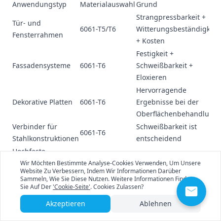
Anwendungstyp
Materialauswahl
Grund
Strangpressbarkeit +
Tür- und
6061-T5/T6
Witterungsbeständigkeit
Fensterrahmen
+ Kosten
Festigkeit +
Fassadensysteme
6061-T6
Schweißbarkeit +
Eloxieren
Hervorragende
Dekorative Platten
6061-T6
Ergebnisse bei der
Oberflächenbehandlung
Verbinder für
Schweißbarkeit ist
6061-T6
Stahlkonstruktionen
entscheidend
Hochfeste
7075-T6
Selten verwendet
Strukturen
Wir Möchten Bestimmte Analyse-Cookies Verwenden, Um Unsere
Website Zu Verbessern, Indem Wir Informationen Darüber
Unterhaltungselektronik und Präzisionsinstrumente
Sammeln, Wie Sie Diese Nutzen. Weitere Informationen Finden
Vergleich von Laptop-Gehäusematerialien:
Sie Auf Der
'Cookie-Seite'
. Cookies Zulassen?
Marke/Modell
Material
Dicke
Gewicht
Verformungsbeständigkei
Akzeptieren
Ablehnen
1.2-