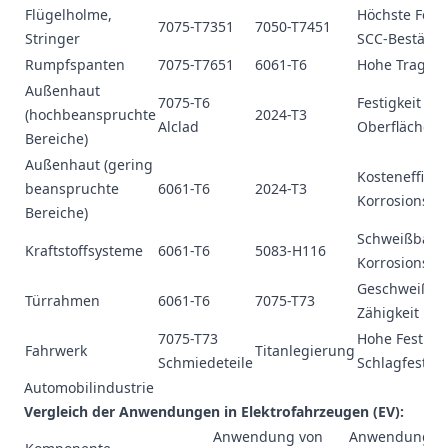
Flügelholme,
Höchste Festi
7075-T7351
7050-T7451
Stringer
SCC-Beständi
Rumpfspanten
7075-T7651
6061-T6
Hohe Tragfäh
Außenhaut
7075-T6
Festigkeit +
(hochbeanspruchte
2024-T3
Alclad
Oberflächens
Bereiche)
Außenhaut (gering
Kosteneffizie
beanspruchte
6061-T6
2024-T3
Korrosionsbe
Bereiche)
Schweißbarke
Kraftstoffsysteme
6061-T6
5083-H116
Korrosionsbe
Geschweißte 
Türrahmen
6061-T6
7075-T73
Zähigkeit
7075-T73
Hohe Festigke
Fahrwerk
Titanlegierung
Schmiedeteile
Schlagfestigk
Automobilindustrie
Vergleich der Anwendungen in Elektrofahrzeugen (EV):
Anwendung von
Anwendung