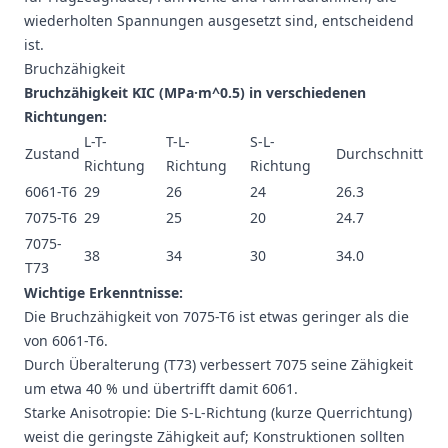
wiederholten Spannungen ausgesetzt sind, entscheidend
ist.
Bruchzähigkeit
Bruchzähigkeit KIC (MPa·m^0.5) in verschiedenen
Richtungen:
L-T-
T-L-
S-L-
Zustand
Durchschnitt
Richtung
Richtung
Richtung
6061-T6
29
26
24
26.3
7075-T6
29
25
20
24.7
7075-
38
34
30
34.0
T73
Wichtige Erkenntnisse:
Die Bruchzähigkeit von 7075-T6 ist etwas geringer als die
von 6061-T6.
Durch Überalterung (T73) verbessert 7075 seine Zähigkeit
um etwa 40 % und übertrifft damit 6061.
Starke Anisotropie: Die S-L-Richtung (kurze Querrichtung)
weist die geringste Zähigkeit auf; Konstruktionen sollten