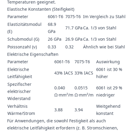
Temperaturen geeignet.
Elastische Konstanten (Steifigkeit)
Parameter
6061-T6
7075-T6
Im Vergleich zu Stahl
Elastizitätsmodul
68.9
71.7 GPa
Ca. 1/3 von Stahl
(E)
GPa
Schubmodul (G)
26 GPa
26.9 GPa
Ca. 1/3 von Stahl
Poissonzahl (ν)
0.33
0.32
Ähnlich wie bei Stahl
Elektrische Eigenschaften
Parameter
6061-T6
7075-T6
Auswirkung
Elektrische
6061 ist 30 %
43% IACS
33% IACS
Leitfähigkeit
höher
Spezifischer
0.040
0.0515
6061 ist 29 %
elektrischer
Ω·mm²/m
Ω·mm²/m
niedriger
Widerstand
Verhältnis
Weitgehend
3.88
3.94
Wärme/Strom
konstant
Für Anwendungen, die sowohl Festigkeit als auch
elektrische Leitfähigkeit erfordern (z. B. Stromschienen,