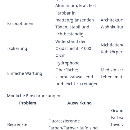
Aluminium; kratzfest
Färbbar in
matten/glänzenden
Architekturver
Farboptionen
Tönen; stabil und
Wohnkultur
lichtbeständig
Widerstand der
Nichtleitende 
Isolierung
Oxidschicht >1000
Kühlkörper
Ω·cm
Hydrophobe
Oberfläche;
Medizinische G
Einfache Wartung
schmutzabweisend
Lebensmittelv
und leicht zu reinigen
Mögliche Einschränkungen
Problem
Auswirkung
Lö
Grundle
Farbsche
Fluoreszierende
Begrenzte
bevorzug
Farben/Farbverläufe sind