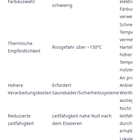
Farbauswahl
elektrolyt
schwierig
Färbung
verwend
Schnelle
Temperat
vermeide
Thermische
Rissgefahr über ~150°C
Harteloxi
Empfindlichkeit
höhere
Temperat
nutzen
An profes
Höhere
Erfordert
Anbieter 
Verarbeitungskosten
Säurebäder/Sicherheitssysteme
Worthwill
auslager
Nicht elo
Reduzierte
Leitfähigkeit nahe Null nach
leitfähig
Leitfähigkeit
dem Eloxieren
durch Ma
erhalten
Lokale