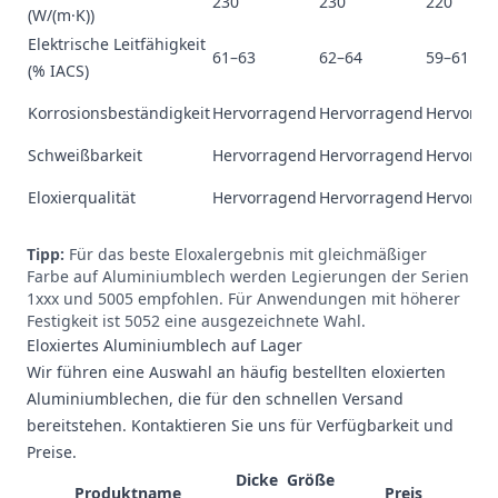
230
230
220
(W/(m·K))
Elektrische Leitfähigkeit
61–63
62–64
59–61
(% IACS)
Korrosionsbeständigkeit
Hervorragend
Hervorragend
Hervorra
Schweißbarkeit
Hervorragend
Hervorragend
Hervorra
Eloxierqualität
Hervorragend
Hervorragend
Hervorra
Tipp:
Für das beste Eloxalergebnis mit gleichmäßiger
Farbe auf Aluminiumblech werden Legierungen der Serien
1xxx und 5005 empfohlen. Für Anwendungen mit höherer
Festigkeit ist 5052 eine ausgezeichnete Wahl.
Eloxiertes Aluminiumblech auf Lager
Wir führen eine Auswahl an häufig bestellten eloxierten
Aluminiumblechen, die für den schnellen Versand
bereitstehen. Kontaktieren Sie uns für Verfügbarkeit und
Preise.
Dicke
Größe
Produktname
Preis