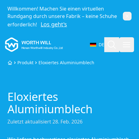
Willkommen! Machen Sie einen virtuellen
Rundgang durch unsere Fabrik – keine Schuhe
Schli
Los geht's
erforderlich!
Worthwill
Suche
Menü
DE
Sprache auswählen
Produkt
Eloxiertes Aluminiumblech
Startseite
Eloxiertes
Aluminiumblech
Zuletzt aktualisiert
28. Feb. 2026