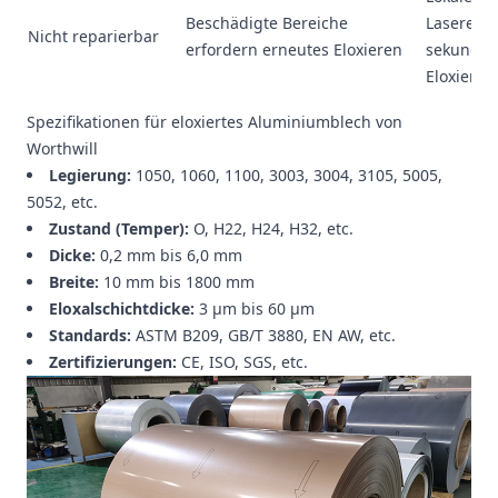
Beschädigte Bereiche
Laserent
Nicht reparierbar
erfordern erneutes Eloxieren
sekundär
Eloxieren
Spezifikationen für eloxiertes Aluminiumblech von
Worthwill
Legierung:
1050, 1060, 1100, 3003, 3004, 3105, 5005,
5052, etc.
Zustand (Temper):
O, H22, H24, H32, etc.
Dicke:
0,2 mm bis 6,0 mm
Breite:
10 mm bis 1800 mm
Eloxalschichtdicke:
3 μm bis 60 μm
Standards:
ASTM B209, GB/T 3880, EN AW, etc.
Zertifizierungen:
CE, ISO, SGS, etc.