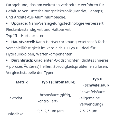
Farbgebung; das am weitesten verbreitete Verfahren für
Gehäuse von Unterhaltungselektronik (Handys, Laptops)
und Architektur-Aluminiumbleche.
Upgrade:
Nano-Versiegelungstechnologie verbessert
Fleckenbeständigkeit und Haltbarkeit.
Typ III – Harteloxieren
Hauptvorteil:
Kann Hartverchromung ersetzen; 3-fache
Verschleißfestigkeit im Vergleich zu Typ II. Ideal für
Hydraulikkolben, Waffenkomponenten.
Durchbruch:
Gradienten-Oxidschichten (dichtes Inneres
+ poröses Äußeres) helfen, Sprödigkeitsprobleme zu lösen.
Vergleichstabelle der Typen
Typ II
Metrik
Typ I (Chromsäure)
(Schwefelsäure)
Schwefelsäure
Chromsäure (giftig,
Elektrolyt
(allgemeine
kontrolliert)
Verwendung)
0,5–2,5 μm (am
2,5–25 μm
Oxiddicke