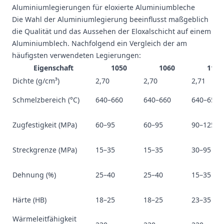
Aluminiumlegierungen für eloxierte Aluminiumbleche
Die Wahl der Aluminiumlegierung beeinflusst maßgeblich
die Qualität und das Aussehen der Eloxalschicht auf einem
Aluminiumblech. Nachfolgend ein Vergleich der am
häufigsten verwendeten Legierungen:
Eigenschaft
1050
1060
1100
Dichte (g/cm³)
2,70
2,70
2,71
Schmelzbereich (°C)
640–660
640–660
640–655
Zugfestigkeit (MPa)
60–95
60–95
90–125
Streckgrenze (MPa)
15–35
15–35
30–95
Dehnung (%)
25–40
25–40
15–35
Härte (HB)
18–25
18–25
23–35
Wärmeleitfähigkeit