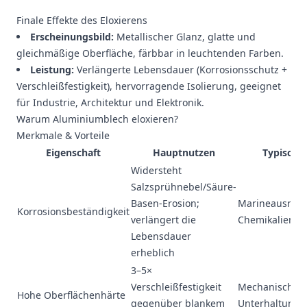
Finale Effekte des Eloxierens
Erscheinungsbild:
Metallischer Glanz, glatte und
gleichmäßige Oberfläche, färbbar in leuchtenden Farben.
Leistung:
Verlängerte Lebensdauer (Korrosionsschutz +
Verschleißfestigkeit), hervorragende Isolierung, geeignet
für Industrie, Architektur und Elektronik.
Warum Aluminiumblech eloxieren?
Merkmale & Vorteile
Eigenschaft
Hauptnutzen
Typisch
Widersteht
Salzsprühnebel/Säure-
Basen-Erosion;
Marineausrüst
Korrosionsbeständigkeit
verlängert die
Chemikalienbe
Lebensdauer
erheblich
3–5×
Verschleißfestigkeit
Mechanische Te
Hohe Oberflächenhärte
gegenüber blankem
Unterhaltungse