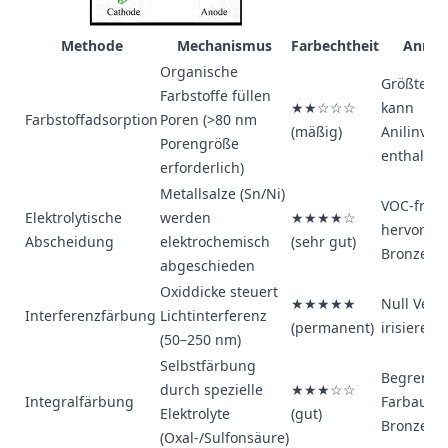
Methode
Mechanismus
Farbechtheit
Anmer
Organische
Größte Fa
Farbstoffe füllen
★★☆☆☆
kann
Farbstoffadsorption
Poren (>80 nm
(mäßig)
Anilinve
Porengröße
enthalten
erforderlich)
Metallsalze (Sn/Ni)
VOC-frei;
Elektrolytische
werden
★★★★☆
hervorrag
Abscheidung
elektrochemisch
(sehr gut)
Bronze-/
abgeschieden
Oxiddicke steuert
★★★★★
Null Ver
Interferenzfärbung
Lichtinterferenz
(permanent)
irisierend
(50–250 nm)
Selbstfärbung
Begrenzt
durch spezielle
★★★☆☆
Integralfärbung
Farbauswa
Elektrolyte
(gut)
Bronze, G
(Oxal-/Sulfonsäure)