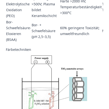
Härte >2000 HV;
Elektrolytische
>500V; Plasma
Trie
Temperaturbeständigkeit
Oxidation
bildet
Tie
>300°C
(PEO)
Keramikschicht
Bor-
Bor- +
Schwefelsäure-
60% geringere Toxizität;
Schwefelsäure
Med
Eloxieren
umweltfreundlich
(pH 2,5–3,5)
(BSAA)
Färbetechniken