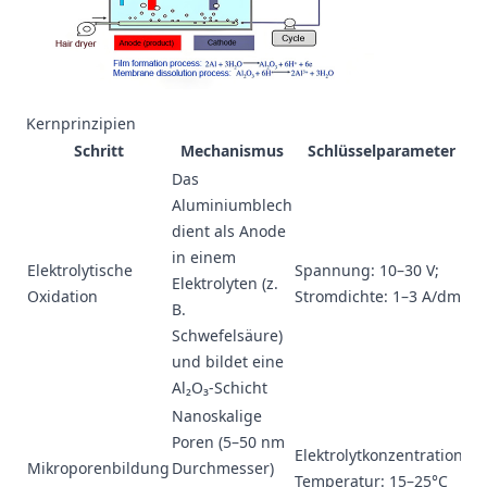
Kernprinzipien
Schritt
Mechanismus
Schlüsselparameter
Das
Aluminiumblech
dient als Anode
in einem
Elektrolytische
Spannung: 10–30 V;
Elektrolyten (z.
Oxidation
Stromdichte: 1–3 A/dm²
B.
Schwefelsäure)
und bildet eine
Al₂O₃-Schicht
Nanoskalige
Poren (5–50 nm
Elektrolytkonzentration;
Mikroporenbildung
Durchmesser)
Temperatur: 15–25°C