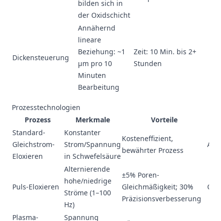
bilden sich in
der Oxidschicht
Annähernd
lineare
Beziehung: ~1
Zeit: 10 Min. bis 2+
Dickensteuerung
μm pro 10
Stunden
Minuten
Bearbeitung
Prozesstechnologien
Prozess
Merkmale
Vorteile
Standard-
Konstanter
Kosteneffizient,
Gleichstrom-
Strom/Spannung
All
bewährter Prozess
Eloxieren
in Schwefelsäure
Alternierende
±5% Poren-
hohe/niedrige
Puls-Eloxieren
Gleichmäßigkeit; 30%
Opt
Ströme (1–100
Präzisionsverbesserung
Hz)
Plasma-
Spannung