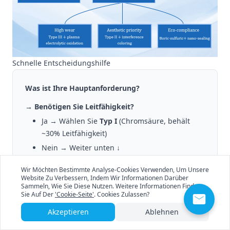
Schnelle Entscheidungshilfe
Was ist Ihre Hauptanforderung?
→ Benötigen Sie Leitfähigkeit?
Ja → Wählen Sie
Typ I
(Chromsäure, behält
~30% Leitfähigkeit)
Nein → Weiter unten ↓
→ Hohe Verschleiß-/Abriebfestigkeit?
Wir Möchten Bestimmte Analyse-Cookies Verwenden, Um Unsere
Website Zu Verbessern, Indem Wir Informationen Darüber
Wählen Sie
Typ III
(Harteloxieren) + optionale
Sammeln, Wie Sie Diese Nutzen. Weitere Informationen Finden
plasmaelektrolytische Oxidation
Sie Auf Der
'Cookie-Seite'
. Cookies Zulassen?
→ Ästhetische Priorität mit Farboptionen?
Akzeptieren
Ablehnen
Wählen Sie
Typ II
(Schwefelsäure) – deckt