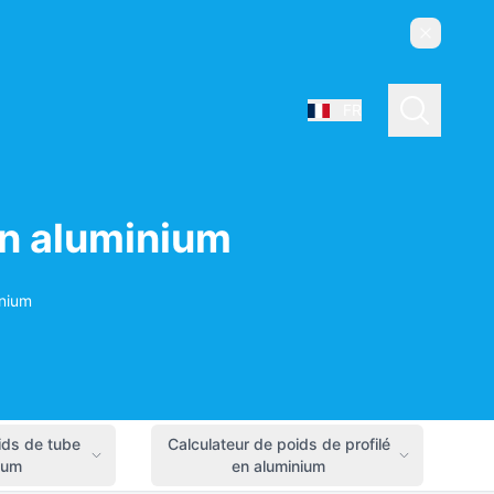
Ignorer
Recherch
FR
Sélectionner la langue
en aluminium
inium
ids de tube
Calculateur de poids de profilé
ium
en aluminium