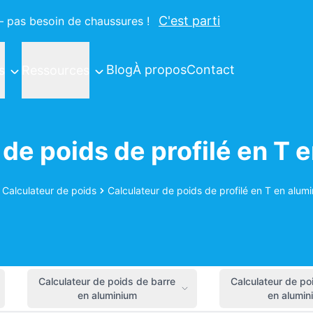
C'est parti
e – pas besoin de chaussures !
Blog
À propos
Contact
s
Ressources
 de poids de profilé en T 
Calculateur de poids
Calculateur de poids de profilé en T en alum
ueil
Calculateur de poids de barre
Calculateur de po
en aluminium
en alumin