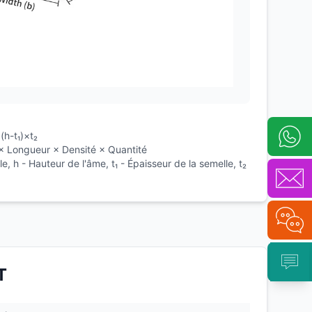
(h-t₁)×t₂
 × Longueur × Densité × Quantité
e, h - Hauteur de l'âme, t₁ - Épaisseur de la semelle, t₂
T