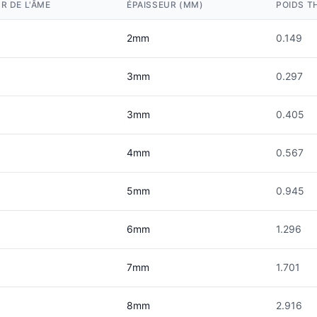
R DE L'ÂME
ÉPAISSEUR (MM)
POIDS T
2mm
0.149
3mm
0.297
3mm
0.405
4mm
0.567
5mm
0.945
6mm
1.296
7mm
1.701
8mm
2.916