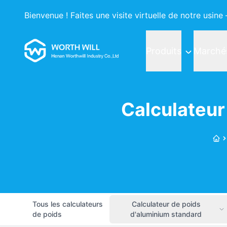
Bienvenue ! Faites une visite virtuelle de notre usin
Worthwill
Produits
Marché
Calculateur
Acc
Tous les calculateurs
Calculateur de poids
de poids
d'aluminium standard