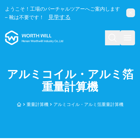
ようこそ！工場のバーチャルツアーへご案内します
閉じ
見学する
– 靴は不要です！
Worthwill
検索
メニ
アルミコイル・アルミ箔
重量計算機
重量計算機
アルミコイル・アルミ箔重量計算機
トップ