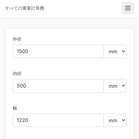
すべての重量計算機
メニ
外径
内径
幅