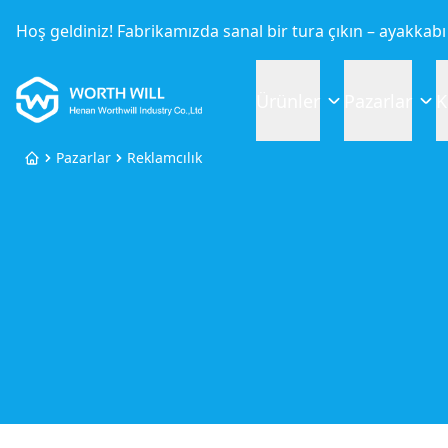
Hoş geldiniz! Fabrikamızda sanal bir tura çıkın – ayakka
Worthwill
Ürünler
Pazarlar
K
Pazarlar
Reklamcılık
Ana Sayfa