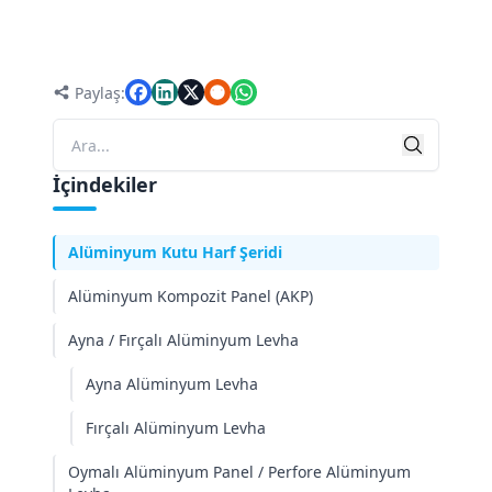
Genel bakış
Paylaş:
Reklam Sektöründe Alüminyumun Avantajları
Ara
Ara
Işıklı Kutu Alüminyum Profilleri
İçindekiler
Reklam Tabelaları için Alüminyum Levhalar
Alüminyum Kutu Harf Şeridi
Alüminyum Kompozit Panel (AKP)
Ayna / Fırçalı Alüminyum Levha
Ayna Alüminyum Levha
Fırçalı Alüminyum Levha
Oymalı Alüminyum Panel / Perfore Alüminyum