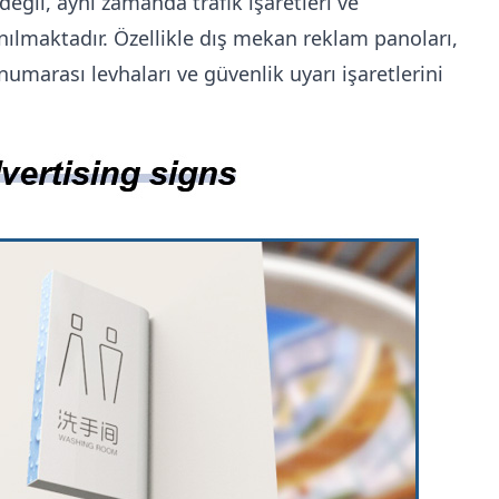
eğil, aynı zamanda trafik işaretleri ve
nılmaktadır. Özellikle dış mekan reklam panoları,
ı numarası levhaları ve güvenlik uyarı işaretlerini