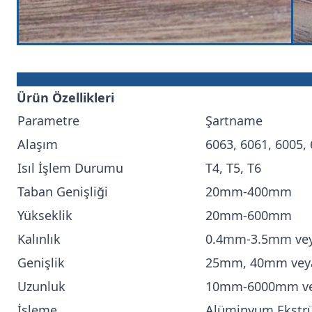
Ürün Özellikleri
Parametre
Şartname
Alaşım
6063, 6061, 6005,
Isıl İşlem Durumu
T4, T5, T6
Taban Genişliği
20mm-400mm
Yükseklik
20mm-600mm
Kalınlık
0.4mm-3.5mm veya
Genişlik
25mm, 40mm veya 
Uzunluk
10mm-6000mm veya
İşleme
Alüminyum Ekstr