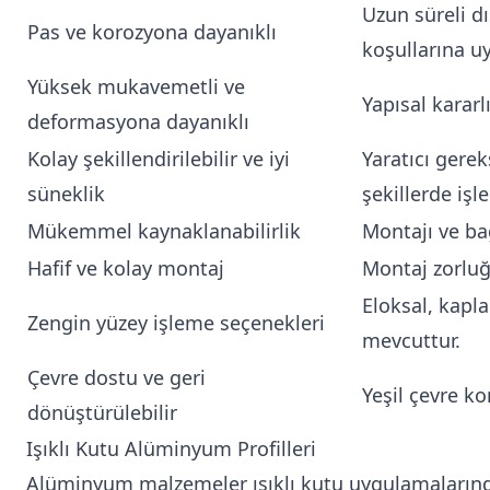
Uzun süreli d
Pas ve korozyona dayanıklı
koşullarına uy
Yüksek mukavemetli ve
Yapısal kararl
deformasyona dayanıklı
Kolay şekillendirilebilir ve iyi
Yaratıcı gerek
süneklik
şekillerde işle
Mükemmel kaynaklanabilirlik
Montajı ve bağ
Hafif ve kolay montaj
Montaj zorluğu
Eloksal, kapl
Zengin yüzey işleme seçenekleri
mevcuttur.
Çevre dostu ve geri
Yeşil çevre k
dönüştürülebilir
Işıklı Kutu Alüminyum Profilleri
Alüminyum malzemeler ışıklı kutu uygulamalarında 