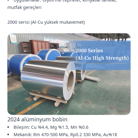
mutfak gereçleri
2000 serisi (Al-Cu yüksek mukavemet)
2024 alüminyum bobin
Bileşim: Cu %4.4, Mg %1.5, Mn %0.6
Mekanik: Rm 470-500 MPa, Rp0.2 330 MPa, A≥%18