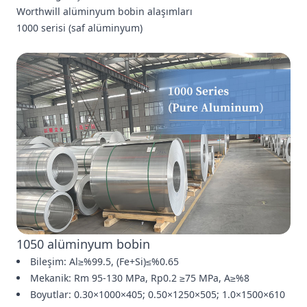
Worthwill alüminyum bobin alaşımları
1000 serisi (saf alüminyum)
1050 alüminyum bobin
Bileşim: Al≥%99.5, (Fe+Si)≤%0.65
Mekanik: Rm 95-130 MPa, Rp0.2 ≥75 MPa, A≥%8
Boyutlar: 0.30×1000×405; 0.50×1250×505; 1.0×1500×610