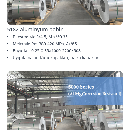
5182 alüminyum bobin
Bileşim: Mg %4.5, Mn %0.35
Mekanik: Rm 380-420 MPa, A≥%5
Boyutlar: 0.25-0.35×1000-2200×508
Uygulamalar: Kutu kapakları, halka kapaklar