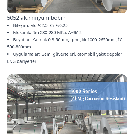
5052 alüminyum bobin
Bileşim: Mg %2.5, Cr %0.25
Mekanik: Rm 230-280 MPa, A≥%12
Boyutlar: Kalınlık 0.3-50mm, genişlik 1000-2650mm, İÇ
500-800mm
Uygulamalar: Gemi güverteleri, otomobil yakıt depoları,
LNG bariyerleri