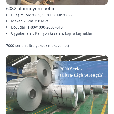
6082 alüminyum bobin
Bileşim: Mg %0.9, Si %1.0, Mn %0.6
Mekanik: Rm 310 MPa
Boyutlar: 1-80×1000-2650×610
Uygulamalar: Kamyon kasaları, köprü kaynakları
7000 serisi (ultra yüksek mukavemet)