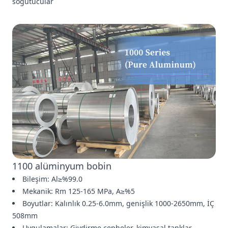
soğutucular
1100 alüminyum bobin
Bileşim: Al≥%99.0
Mekanik: Rm 125-165 MPa, A≥%5
Boyutlar: Kalınlık 0.25-6.0mm, genişlik 1000-2650mm, İÇ
508mm
Uygulamalar: Giydirme cepheler, kimyasal tanklar,