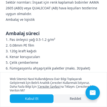
Sektör normları: İnşaat için renk kaplamalı bobinler AAMA
2605 (ABD) veya QUALICOAT (AB) hava koşulları testlerine
uygun olmalıdır.
Ambalaj ve lojistik
Ambalaj süreci
Pas önleyici yağ 0.5-1.2 g/m²
0.08mm PE film
120g kraft kağıdı
Kenar koruyucuları
Çelik çemberleme
Fümigasyonlu ahşap/çelik paletler (maks. 3t/palet)
Web Sitemizi Nasıl Kullandığınıza Dair Bilgi Toplayarak
Taşıma
Geliştirmek İçin Belirli Analitik Çerezleri Kullanmak İstiyoruz.
Daha Fazla Bilgi İçin
'Çerezler Sayfası'
na Tıklayın. Çerezlere İzin
Konteynerler: 20/40 ft, istifleme ≤2 kat
Verilsin Mi?
Koşullar: Nem <%60, sıcaklık -10~40°C
Kabul Et
Reddet
Nem alıcı: 1kg/palet, denizde 30 gün paslanmaz
Depolama: Havalandırmalı kapalı alan, kuru zemin,