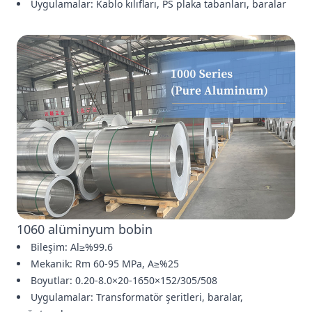
Uygulamalar: Kablo kılıfları, PS plaka tabanları, baralar
1060 alüminyum bobin
Bileşim: Al≥%99.6
Mekanik: Rm 60-95 MPa, A≥%25
Boyutlar: 0.20-8.0×20-1650×152/305/508
Uygulamalar: Transformatör şeritleri, baralar,