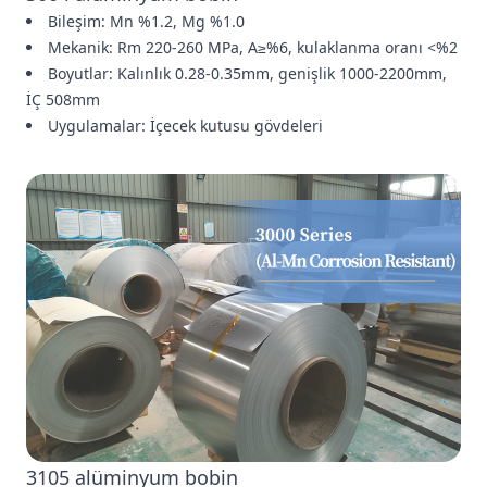
Bileşim: Mn %1.2, Mg %1.0
Mekanik: Rm 220-260 MPa, A≥%6, kulaklanma oranı <%2
Boyutlar: Kalınlık 0.28-0.35mm, genişlik 1000-2200mm,
İÇ 508mm
Uygulamalar: İçecek kutusu gövdeleri
3105 alüminyum bobin