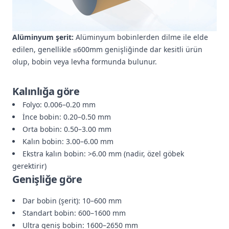
Alüminyum şerit:
Alüminyum bobinlerden dilme ile elde
edilen, genellikle ≤600mm genişliğinde dar kesitli ürün
olup, bobin veya levha formunda bulunur.
Kalınlığa göre
Folyo: 0.006–0.20 mm
İnce bobin: 0.20–0.50 mm
Orta bobin: 0.50–3.00 mm
Kalın bobin: 3.00–6.00 mm
Ekstra kalın bobin: >6.00 mm (nadir, özel göbek
gerektirir)
Genişliğe göre
Dar bobin (şerit): 10–600 mm
Standart bobin: 600–1600 mm
Ultra geniş bobin: 1600–2650 mm