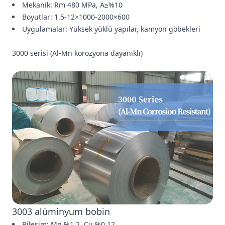
Mekanik: Rm 480 MPa, A≥%10
Boyutlar: 1.5-12×1000-2000×600
Uygulamalar: Yüksek yüklü yapılar, kamyon göbekleri
3000 serisi (Al-Mn korozyona dayanıklı)
3003 alüminyum bobin
Bileşim: Mn %1.2, Cu %0.12