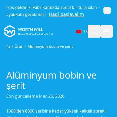
Hoş geldiniz! Fabrikamızda sanal bir tura çıkın –
Kapat
Hadi başlayalım
ayakkabı gerekmez!
Worthwill
Ara
Menü
TR
Dil seçin
Ürün
Alüminyum bobin ve şerit
Ana Sayfa
Alüminyum bobin ve
şerit
Son güncelleme
Mar. 26, 2026
1000'den 8000 serisine kadar yüksek kaliteli sürekli