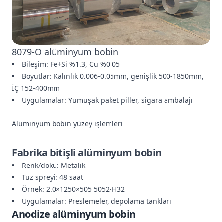
8079-O alüminyum bobin
Bileşim: Fe+Si %1.3, Cu %0.05
Boyutlar: Kalınlık 0.006-0.05mm, genişlik 500-1850mm,
İÇ 152-400mm
Uygulamalar: Yumuşak paket piller, sigara ambalajı
Alüminyum bobin yüzey işlemleri
Fabrika bitişli alüminyum bobin
Renk/doku: Metalik
Tuz spreyi: 48 saat
Örnek: 2.0×1250×505 5052-H32
Uygulamalar: Preslemeler, depolama tankları
Anodize alüminyum bobin