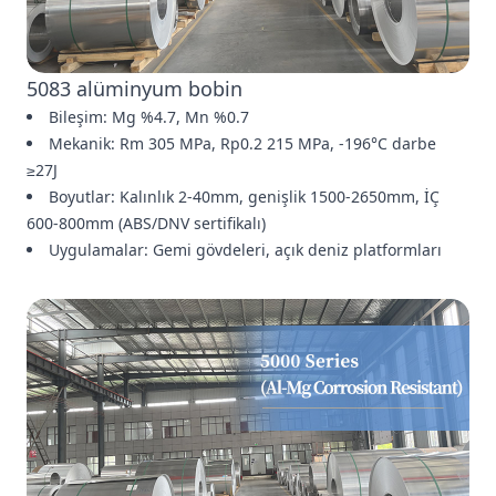
5083 alüminyum bobin
Bileşim: Mg %4.7, Mn %0.7
Mekanik: Rm 305 MPa, Rp0.2 215 MPa, -196°C darbe
≥27J
Boyutlar: Kalınlık 2-40mm, genişlik 1500-2650mm, İÇ
600-800mm (ABS/DNV sertifikalı)
Uygulamalar: Gemi gövdeleri, açık deniz platformları