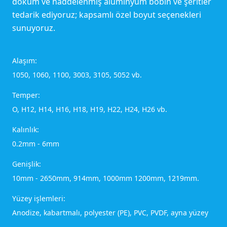
döküm ve haddelenmiş alüminyum bobin ve şeritler
tedarik ediyoruz; kapsamlı özel boyut seçenekleri
sunuyoruz.
Alaşım:
1050, 1060, 1100, 3003, 3105, 5052 vb.
Temper:
O, H12, H14, H16, H18, H19, H22, H24, H26 vb.
Kalınlık:
0.2mm - 6mm
Genişlik:
10mm - 2650mm, 914mm, 1000mm 1200mm, 1219mm.
Yüzey işlemleri:
Anodize, kabartmalı, polyester (PE), PVC, PVDF, ayna yüzey