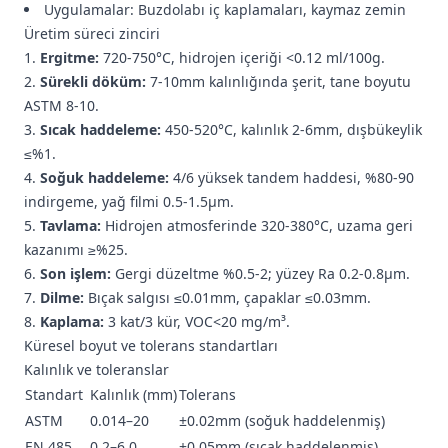
Uygulamalar: Buzdolabı iç kaplamaları, kaymaz zemin
Üretim süreci zinciri
Ergitme:
720-750°C, hidrojen içeriği <0.12 ml/100g.
Sürekli döküm:
7-10mm kalınlığında şerit, tane boyutu
ASTM 8-10.
Sıcak haddeleme:
450-520°C, kalınlık 2-6mm, dışbükeylik
≤%1.
Soğuk haddeleme:
4/6 yüksek tandem haddesi, %80-90
indirgeme, yağ filmi 0.5-1.5μm.
Tavlama:
Hidrojen atmosferinde 320-380°C, uzama geri
kazanımı ≥%25.
Son işlem:
Gergi düzeltme %0.5-2; yüzey Ra 0.2-0.8μm.
Dilme:
Bıçak salgısı ≤0.01mm, çapaklar ≤0.03mm.
Kaplama:
3 kat/3 kür, VOC<20 mg/m³.
Küresel boyut ve tolerans standartları
Kalınlık ve toleranslar
Standart
Kalınlık (mm)
Tolerans
ASTM
0.014–20
±0.02mm (soğuk haddelenmiş)
EN 485
0.2–6.0
±0.05mm (sıcak haddelenmiş)