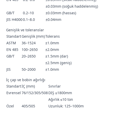
±0.03mm (soğuk haddelenmiş)
GB/T
0.2–10
±0.03mm (hassas)
JIS H4000
0.1–8.0
±0.04mm
Genişlik ve toleranslar
Standart
Genişlik (mm)
Tolerans
ASTM
36–1524
±1.0mm
EN 485
100–2650
±2.0mm
GB/T
20–2650
±1.5mm (dar)
±2.5mm (geniş)
JIS
50–2000
±1.0mm
İç çap ve bobin ağırlığı
Standart
İÇ (mm)
Sınırlar
Evrensel
76/152/305/508
DIŞ ≤1800mm
Ağırlık ≤10 ton
Özel
405/505
Uzunluk: 125–1000m