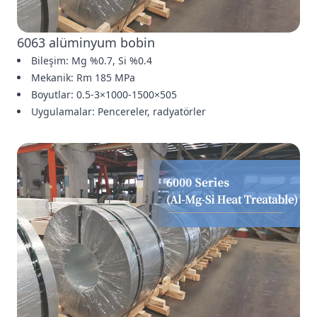
6063 alüminyum bobin
Bileşim: Mg %0.7, Si %0.4
Mekanik: Rm 185 MPa
Boyutlar: 0.5-3×1000-1500×505
Uygulamalar: Pencereler, radyatörler