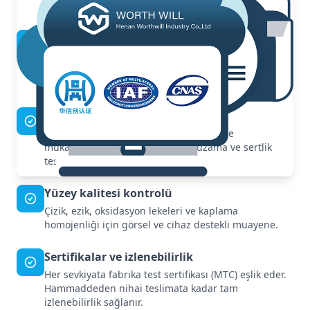
doğrulanır.
Boyutsal doğruluk
Kalibre edilmiş ölçüm cihazları ile kalınlık, genişlik,
uzunluk ve düzlüğün hassas ölçümü; sıkı tolerans
kontrolü.
Mekanik testler
ASTM E8/E8M standartlarına göre çekme
mukavemeti, akma mukavemeti, uzama ve sertlik
testleri.
Yüzey kalitesi kontrolü
Çizik, ezik, oksidasyon lekeleri ve kaplama
homojenliği için görsel ve cihaz destekli muayene.
Sertifikalar ve izlenebilirlik
Her sevkiyata fabrika test sertifikası (MTC) eşlik eder.
Hammaddeden nihai teslimata kadar tam
izlenebilirlik sağlanır.