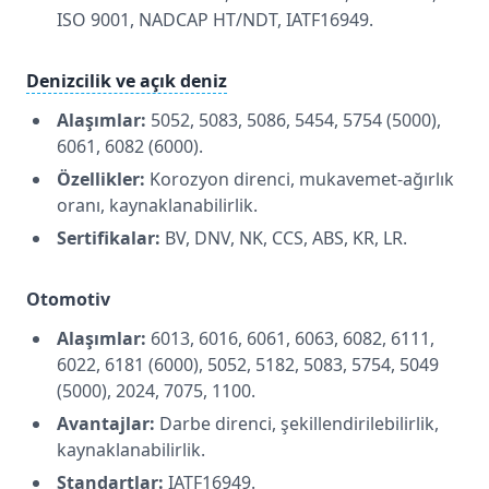
ISO 9001, NADCAP HT/NDT, IATF16949.
Denizcilik ve açık deniz
Alaşımlar:
5052, 5083, 5086, 5454, 5754 (5000),
6061, 6082 (6000).
Özellikler:
Korozyon direnci, mukavemet-ağırlık
oranı, kaynaklanabilirlik.
Sertifikalar:
BV, DNV, NK, CCS, ABS, KR, LR.
Otomotiv
Alaşımlar:
6013, 6016, 6061, 6063, 6082, 6111,
6022, 6181 (6000), 5052, 5182, 5083, 5754, 5049
(5000), 2024, 7075, 1100.
Avantajlar:
Darbe direnci, şekillendirilebilirlik,
kaynaklanabilirlik.
Standartlar:
IATF16949.