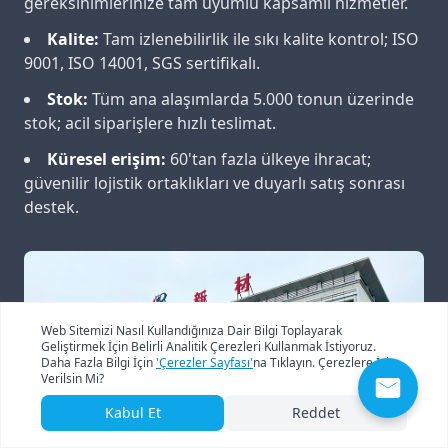
gereksinimlerinize tam uyumlu kapsamlı hizmetler.
Kalite:
Tam izlenebilirlik ile sıkı kalite kontrol; ISO
9001, ISO 14001, SGS sertifikalı.
Stok:
Tüm ana alaşımlarda 5.000 tonun üzerinde
stok; acil siparişlere hızlı teslimat.
Küresel erişim:
60'tan fazla ülkeye ihracat;
güvenilir lojistik ortaklıkları ve duyarlı satış sonrası
destek.
Web Sitemizi Nasıl Kullandığınıza Dair Bilgi Toplayarak
Geliştirmek İçin Belirli Analitik Çerezleri Kullanmak İstiyoruz.
Daha Fazla Bilgi İçin
'Çerezler Sayfası'
na Tıklayın. Çerezlere İzin
Verilsin Mi?
Kabul Et
Reddet