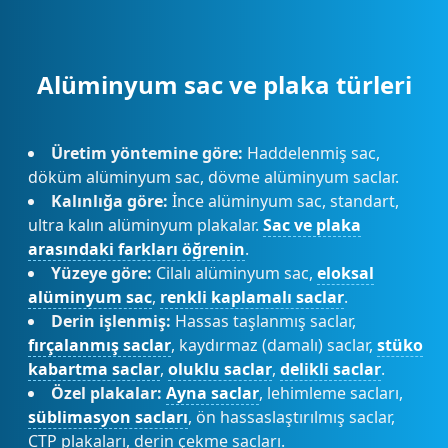
Alüminyum sac ve plaka türleri
Üretim yöntemine göre:
Haddelenmiş sac,
döküm alüminyum sac, dövme alüminyum saclar.
Kalınlığa göre:
İnce alüminyum sac, standart,
ultra kalın alüminyum plakalar.
Sac ve plaka
arasındaki farkları öğrenin
.
Yüzeye göre:
Cilalı alüminyum sac,
eloksal
alüminyum sac
,
renkli kaplamalı saclar
.
Derin işlenmiş:
Hassas taşlanmış saclar,
fırçalanmış saclar
, kaydırmaz (damalı) saclar,
stüko
kabartma saclar
,
oluklu saclar
,
delikli saclar
.
Özel plakalar:
Ayna saclar
, lehimleme sacları,
süblimasyon sacları
, ön hassaslaştırılmış saclar,
CTP plakaları, derin çekme sacları.