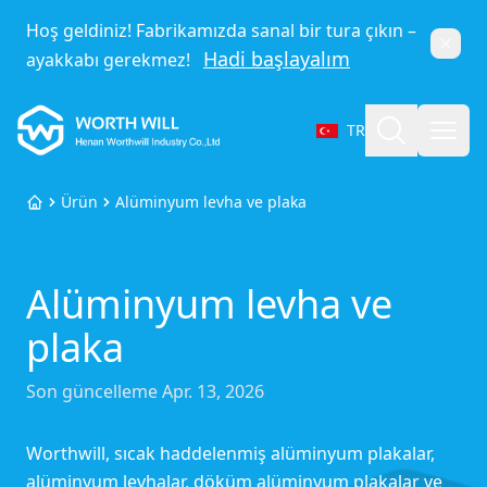
Hoş geldiniz! Fabrikamızda sanal bir tura çıkın –
Kapat
Hadi başlayalım
ayakkabı gerekmez!
Worthwill
Ara
Menü
TR
Dil seçin
Ürün
Alüminyum levha ve plaka
Ana Sayfa
Alüminyum levha ve
plaka
Son güncelleme
Apr. 13, 2026
Worthwill, sıcak haddelenmiş alüminyum plakalar,
alüminyum levhalar, döküm alüminyum plakalar ve