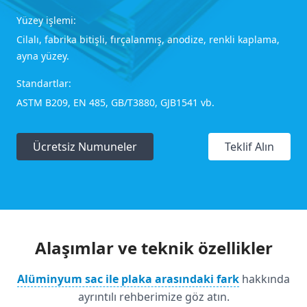
Yüzey işlemi:
Cilalı, fabrika bitişli, fırçalanmış, anodize, renkli kaplama,
ayna yüzey.
Standartlar:
ASTM B209, EN 485, GB/T3880, GJB1541 vb.
Ücretsiz Numuneler
Teklif Alın
Alaşımlar ve teknik özellikler
Alüminyum sac ile plaka arasındaki fark
hakkında
ayrıntılı rehberimize göz atın.