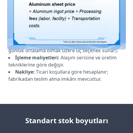
Alüminyum sac fiyatı =
Alüminyum külçe fiyatı
+
İşleme maliyetleri (işçilik, tesis) + Nakliye maliyetleri.
Alüminyum külçe fiyatı:
Her gün saat 10:30
civarında güncellenir (günlük, 3 günlük veya 5
günlük ortalama olmak üzere üç seçenek sunar).
İşleme maliyetleri:
Alaşım serisine ve üretim
tekniklerine göre değişir.
Nakliye:
Ticari koşullara göre hesaplanır;
fabrikadan teslim alma imkânı mevcuttur.
Standart stok boyutları