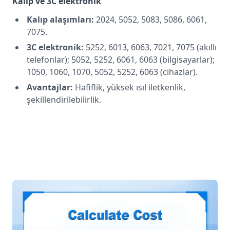
Kalıp ve 3C elektronik
Kalıp alaşımları:
2024, 5052, 5083, 5086, 6061,
7075.
3C elektronik:
5252, 6013, 6063, 7021, 7075 (akıllı
telefonlar); 5052, 5252, 6061, 6063 (bilgisayarlar);
1050, 1060, 1070, 5052, 5252, 6063 (cihazlar).
Avantajlar:
Hafiflik, yüksek ısıl iletkenlik,
şekillendirilebilirlik.
Alüminyum sac ve plaka
fiyatlandırması