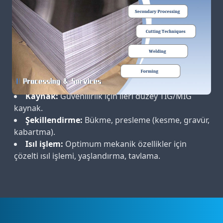
Yüzey işlemleri:
Kaplama, parlatma, eloksal
(anodizasyon), galvanik kaplama, boya.
İkincil işleme:
Kesme, frezeleme, delme,
tornalama, CNC işleme.
Kesim teknikleri:
Su jeti, plazma, lazer, hassas
testere kesimi.
Kaynak:
Güvenilirlik için ileri düzey TIG/MIG
kaynak.
Şekillendirme:
Bükme, presleme (kesme, gravür,
kabartma).
Isıl işlem:
Optimum mekanik özellikler için
çözelti ısıl işlemi, yaşlandırma, tavlama.