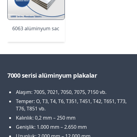
6063 alüminyum sac
7000 serisi alüminyum plakalar
Alaşım: 7005, 7021, 7050, 7075, 7150 vb.
Temper: O, T3, T4, T6, T351, T451, T42, T651, T73,
T76, T851 vb.
Kalınlık: 0,2 mm – 250 mm
Genişlik: 1.000 mm – 2.650 mm
Uzunluk: 2.000 mm – 12.000 mm