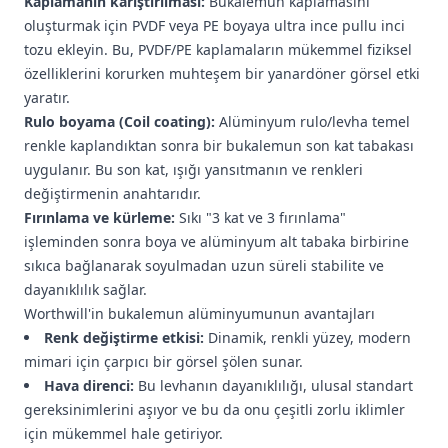
Kaplamanın karıştırılması:
Bukalemun kaplamasını
oluşturmak için PVDF veya PE boyaya ultra ince pullu inci
tozu ekleyin. Bu, PVDF/PE kaplamaların mükemmel fiziksel
özelliklerini korurken muhteşem bir yanardöner görsel etki
yaratır.
Rulo boyama (Coil coating):
Alüminyum rulo/levha temel
renkle kaplandıktan sonra bir bukalemun son kat tabakası
uygulanır. Bu son kat, ışığı yansıtmanın ve renkleri
değiştirmenin anahtarıdır.
Fırınlama ve kürleme:
Sıkı "3 kat ve 3 fırınlama"
işleminden sonra boya ve alüminyum alt tabaka birbirine
sıkıca bağlanarak soyulmadan uzun süreli stabilite ve
dayanıklılık sağlar.
Worthwill'in bukalemun alüminyumunun avantajları
Renk değiştirme etkisi:
Dinamik, renkli yüzey, modern
mimari için çarpıcı bir görsel şölen sunar.
Hava direnci:
Bu levhanın dayanıklılığı, ulusal standart
gereksinimlerini aşıyor ve bu da onu çeşitli zorlu iklimler
için mükemmel hale getiriyor.