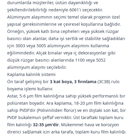
durumlarda müşteriler, üstün dayanıklılığı ve
şekillendirilebilirliği nedeniyle 6061'i seçecektir.
Alüminyum alaşımının seçimi temel olarak projenin özel
yapısal gereksinimlerine ve çevresel koşullarına bağlıdır.
Örneğin, yüksek katlı bina cepheleri veya yüksek rüzgar
basıncı olan alanlar, daha iyi sertlik ve stabilite sağladıkları
için 3003 veya 5005 alüminyum alaşımını kullanma
eğilimindedir. Alçak binalar veya iç dekorasyonlar gibi
düşük rüzgar basıncı alanlarında 1100 veya 5052
alüminyum alaşımı seçilebilir.
Kaplama kalınlık sistemi
Ön taraf gelişmiş bir
3 kat boya, 3 fırınlama
(3C3B) rulo
boyama işlemi kullanır.
Astar, 5-6 μm film kalınlığına sahip yüksek performanslı bir
poliüretan boyadır. Ara kaplama, 18-20 μm film kalınlığına
sahip PVDF'dir (Poliviniliden florür) ve en dıştaki son kat, bir
PVDF bukalemun şeffaf verniktir. Üst taraftaki toplam kuru
film kalınlığı
32-35 μm'dir
. Mükemmel hava ve korozyon
direnci sağlamak için arka tarafa, toplam kuru film kalınlığı