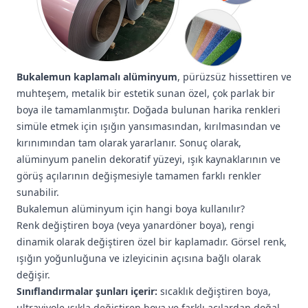
Bukalemun kaplamalı alüminyum
, pürüzsüz hissettiren ve
muhteşem, metalik bir estetik sunan özel, çok parlak bir
boya ile tamamlanmıştır. Doğada bulunan harika renkleri
simüle etmek için ışığın yansımasından, kırılmasından ve
kırınımından tam olarak yararlanır. Sonuç olarak,
alüminyum panelin dekoratif yüzeyi, ışık kaynaklarının ve
görüş açılarının değişmesiyle tamamen farklı renkler
sunabilir.
Bukalemun alüminyum için hangi boya kullanılır?
Renk değiştiren boya (veya yanardöner boya), rengi
dinamik olarak değiştiren özel bir kaplamadır. Görsel renk,
ışığın yoğunluğuna ve izleyicinin açısına bağlı olarak
değişir.
Sınıflandırmalar şunları içerir:
sıcaklık değiştiren boya,
ultraviyole ışıkla değiştiren boya ve farklı açılardan doğal