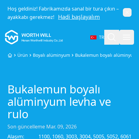
Hoş geldiniz! Fabrikamızda sanal bir tura çıkın –
Kapat
Hadi başlayalım
ayakkabı gerekmez!
Worthwill
Ara
Menü
TR
Dil seçin
Ürün
Boyalı alüminyum
Bukalemun boyalı alüminyum l
Ana Sayfa
Bukalemun boyalı
alüminyum levha ve
rulo
Son güncelleme
Mar. 09, 2026
Alaşım:
1100, 1060, 3003, 3004, 5005, 5052, 6061