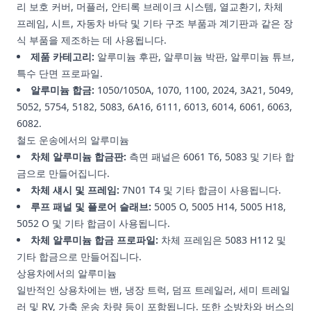
리 보호 커버, 머플러, 안티록 브레이크 시스템, 열교환기, 차체
프레임, 시트, 자동차 바닥 및 기타 구조 부품과 계기판과 같은 장
식 부품을 제조하는 데 사용됩니다.
제품 카테고리:
알루미늄 후판, 알루미늄 박판, 알루미늄 튜브,
특수 단면 프로파일.
알루미늄 합금:
1050/1050A, 1070, 1100, 2024, 3A21, 5049,
5052, 5754, 5182, 5083, 6A16, 6111, 6013, 6014, 6061, 6063,
6082.
철도 운송에서의 알루미늄
차체 알루미늄 합금판:
측면 패널은 6061 T6, 5083 및 기타 합
금으로 만들어집니다.
차체 섀시 및 프레임:
7N01 T4 및 기타 합금이 사용됩니다.
루프 패널 및 플로어 슬래브:
5005 O, 5005 H14, 5005 H18,
5052 O 및 기타 합금이 사용됩니다.
차체 알루미늄 합금 프로파일:
차체 프레임은 5083 H112 및
기타 합금으로 만들어집니다.
상용차에서의 알루미늄
일반적인 상용차에는 밴, 냉장 트럭, 덤프 트레일러, 세미 트레일
러 및 RV, 가축 운송 차량 등이 포함됩니다. 또한 소방차와 버스의