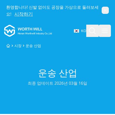
환영합니다! 신발 없이도 공장을 가상으로 둘러보세
닫기
시작하기
요!
Worthwill
검색
메뉴 
KO
언어 선택
시장
운송 산업
홈
운송 산업
최종 업데이트
2026년 03월 16일