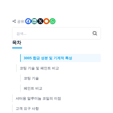
알루미늄 셔터(블라인드)란 무엇인가요?
셔터용 도장 또는 사전 도장 알루미늄은 어떻게 만들
어지나요?
공유:
다양한 알루미늄 합금 비교
검색
검색
3003 합금 성분 및 기계적 특성
목차
3105 합금 성분 및 기계적 특성
3005 합금 성분 및 기계적 특성
코팅 기술 및 페인트 비교
코팅 기술
페인트 비교
셔터용 알루미늄 코일의 이점
고객 요구 사항