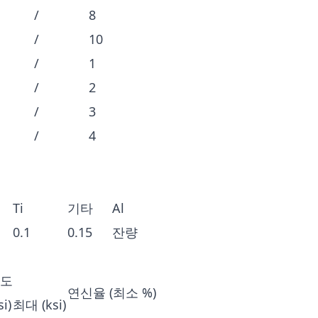
/
8
/
10
/
1
/
2
/
3
/
4
Ti
기타
Al
0.1
0.15
잔량
강도
연신율 (최소 %)
i)
최대 (ksi)