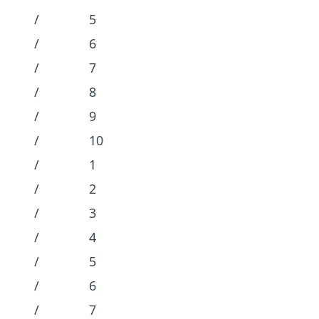
/
5
/
6
/
7
/
8
/
9
/
10
/
1
/
2
/
3
/
4
/
5
/
6
/
7