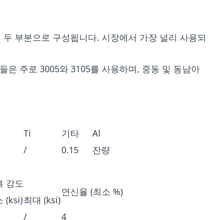
 두 부분으로 구성됩니다. 시장에서 가장 널리 사용되
은 주로 3005와 3105를 사용하며, 중동 및 동남아
Ti
기타
Al
/
0.15
잔량
복 강도
연신율 (최소 %)
(ksi)
최대 (ksi)
/
4