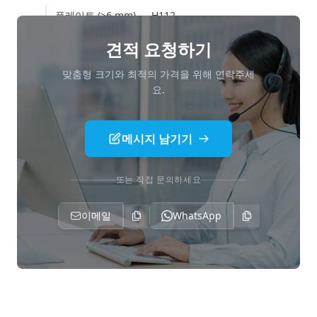
플레이트 (>6 mm) — H112
추가 데이터:
견적 요청하기
5754 및 경쟁 합금 비교
맞춤형 크기와 최적의 가격을 위해 연락주세
요.
응용 분야
관련 제품
메시지 남기기
재고 현황
또는 직접 문의하세요
포장 및 배송
가격 책정
이메일
WhatsApp
자주 묻는 질문 (FAQ)