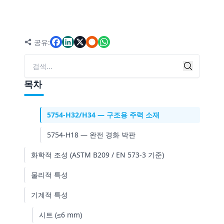
빠른 비교
조질 세부 정보
공유:
5754-O — 자동차 산업의 표준
검색
검색
5754-H111 — 가벼운 가공 상태
목차
5754-H112 — 선박용 플레이트
5754-H32/H34 — 구조용 주력 소재
5754-H18 — 완전 경화 박판
화학적 조성 (ASTM B209 / EN 573-3 기준)
물리적 특성
기계적 특성
시트 (≤6 mm)