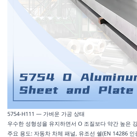
5754-H111 — 가벼운 가공 상태
우수한 성형성을 유지하면서 O 조질보다 약간 높은 
주요 용도: 자동차 차체 패널, 유조선 쉘(EN 14286 인