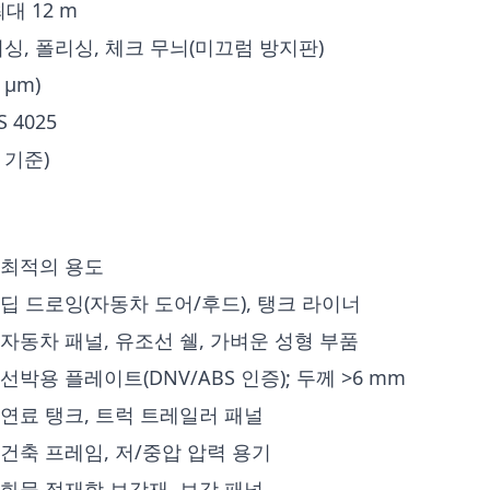
대 12 m
러싱, 폴리싱, 체크 무늬(미끄럼 방지판)
 μm)
S 4025
트 기준)
최적의 용도
딥 드로잉(자동차 도어/후드), 탱크 라이너
자동차 패널, 유조선 쉘, 가벼운 성형 부품
선박용 플레이트(DNV/ABS 인증); 두께 >6 mm
연료 탱크, 트럭 트레일러 패널
건축 프레임, 저/중압 압력 용기
화물 적재함 보강재, 보강 패널