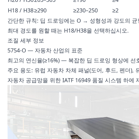
H18 / H38
≥290
≥230–250
≥2
간단한 규칙: 딥 드로잉에는 O → 성형성과 강도의 균형
최대 경도를 원할 때는 H18/H38을 선택하십시오.
조질 세부 정보
5754-O — 자동차 산업의 표준
최고의 연신율(≥16%) — 복잡한 딥 드로잉 형상에 선
주요 용도: 유럽 자동차 차체 패널(도어, 후드, 펜더), 
자동차 공급망을 위한 IATF 16949 품질 시스템 하에