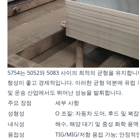
5754는 5052와 5083 사이의 최적의 균형을 유지합니
형성이 좋고 경제적입니다. 이러한 균형 덕분에 유럽 
및 운송 산업에서도 뛰어난 성능을 발휘합니다.
주요 장점
세부 사항
성형성
O 조질: 자동차 도어, 후드 및 
내식성
해수, 해양 대기 및 중성 화학 용
용접성
TIG/MIG/저항 용접 가능; 안정