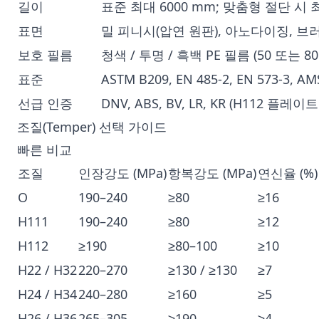
길이
표준 최대 6000 mm; 맞춤형 절단 시 최
표면
밀 피니시(압연 원판), 아노다이징, 브
보호 필름
청색 / 투명 / 흑백 PE 필름 (50 또는 80
표준
ASTM B209, EN 485-2, EN 573-3, AM
선급 인증
DNV, ABS, BV, LR, KR (H112 플레이
조질(Temper) 선택 가이드
빠른 비교
조질
인장강도 (MPa)
항복강도 (MPa)
연신율 (%)
O
190–240
≥80
≥16
H111
190–240
≥80
≥12
H112
≥190
≥80–100
≥10
H22 / H32
220–270
≥130 / ≥130
≥7
H24 / H34
240–280
≥160
≥5
H26 / H36
265–305
≥190
≥4