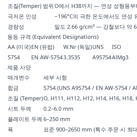
조질(Temper) 범위
O에서 H38까지 — 연성 성형용
극저온 인성
−196°C의 극한 온도에서도 연성 
경량성
밀도 2.66 g/cm³ — 강철보다 약
동등 규격 (Equivalent Designations)
AA (미국)
EN (유럽)
W.Nr (독일)
UNS
ISO
5754
EN AW-5754
3.3535
A95754
AlMg3
제품 사양
매개변수
세부 사항
합금
5754 (UNS A95754 / EN AW-5754 / A
조질 (Temper)
O, H111, H112, H12, H14, H16, H18, 
시트 두께
0.2–6.0 mm
플레이트 두께
6–250 mm
폭
표준 900–2650 mm (특수 주문 시 최대