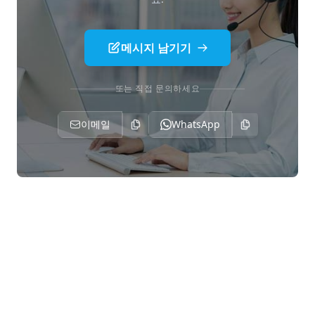
어떻게 선택해야 할까요?
Worthwill의 공급 역량
메시지 남기기
결론
또는 직접 문의하세요
부록: 성능 요약 참조 가이드
부록 A: 물리적 특성 비교
이메일
WhatsApp
부록 B: 조질에 따른 3003의 기계적 특성
부록 C: 조질에 따른 6061의 기계적 특성
부록 D: 주요 기계적 특성 교차 비교 (일반적인 주
요 조질 기준)
부록 E: 열처리 공정 매개변수 비교
부록 F: 국제 합금 명칭 호환표