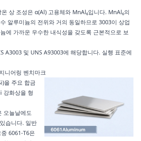
.
상온 상 조성은 α(Al) 고용체와 MnAl₆입니다. MnAl₆의
수 알루미늄의 전위와 거의 동일하므로 3003이 상업
미늄에 가까운 우수한 내식성을 갖도록 근본적으로 보
 JIS A3003 및 UNS A93003에 해당합니다. 실행 표준에
의 엔지니어링 벤치마크
Si)을 주요 합금
i 강화상을 형
61은 오늘날에도
 있습니다. 일반
중 6061-T6은