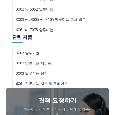
3003 및 6061 알루미늄: 성형 및 기계 가공성
3003 및 5052 알루미늄
3003: 최고의 성형성, 딥 드로잉(Deep Drawing)
에서 대체 불가
3003 vs. 3005 vs. 3105 알루미늄 합금 비교
6061: 뛰어난 기계 가공성, 그러나 성형 시 주의 필
6061 대 7075 알루미늄
요
관련 제품
3003 및 6061 알루미늄: 내식성
3003: 순수 알루미늄에 가까운 내식성
3003 알루미늄
6061: 우수한 내식성, 뛰어난 양극 산화(아노다이
3003 알루미늄 체크판
징) 효과
3003 알루미늄 원판
3003 및 6061 알루미늄: 일반적인 응용 시나리오
6061 알루미늄 시트 및 플레이트
3003의 주요 응용 분야
6061의 주요 응용 분야
견적 요청하기
종합 요약표
맞춤형 크기와 최적의 가격을 위해 연락주세
요.