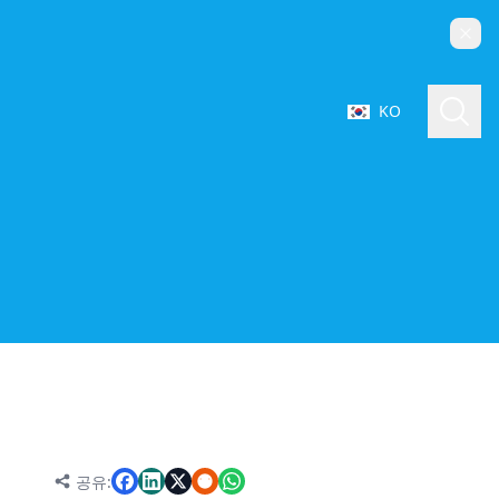
닫기
검색
KO
언어 선택
3003 및 6061 알루미늄: 간단한 소개
3003 알루미늄 합금: Al-Mn 방청 알루미늄의 대표
주자
6061 알루미늄 합금: Al-Mg-Si 열처리 가능 합금
의 엔지니어링 벤치마크
3003 및 6061 알루미늄: 화학적 조성의 차이
3003 및 6061 알루미늄: 강화 메커니즘
3003의 메커니즘: 냉간 가공 경화(가공 경화)
공유: