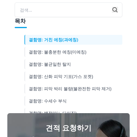
결함명: 지문상 부식
검색
검색
결함명: 스크래치(긁힘)
목차
결함명: 접촉 자국(아노다이징/전착 도장)
결함명: 거친 에칭(과에칭)
결함명: 불충분한 에칭(미에칭)
결함명: 불균일한 탈지
결함명: 산화 피막 기포(가스 포켓)
결함명: 피막 박리 불량(불완전한 피막 제거)
결함명: 수세수 부식
결함명: 백점(아노다이징)
결함명: 전기 화상(스파크)
견적 요청하기