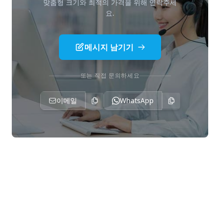
결함명: 비금속 개재물
맞춤형 크기와 최적의 가격을 위해 연락주세
요.
결함명: 피막 박리(스폴링)
결함명: 흑점
메시지 남기기
결함명: 피막 균열(크랙)
또는 직접 문의하세요
결함명: 간섭색(무지개 얼룩)
결함명: 핀홀(도막)
이메일
WhatsApp
결함명: 색상 편차(이색)
결함명: 산/알칼리 수 부식
결함명: 봉공 스머트(가루 발생)
결함명: 국부적인 전착 도막 누락
결함명: 먼지 얼룩(이물질 부착)
결함명: 기포 자국(전착 도막)