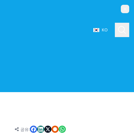
닫기
검색
KO
언어 선택
아노다이징 처리의 기본 개념
알루미늄 합금 아노다이징 결함의 일반적인 분류
표면 결함
외관 및 성능 결함
형태 및 치수 결함
결함 유형별 세부 사항
표면 결함: 핵심 범주
공유: