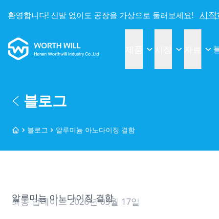
시작
환영합니다! 신발 없이도 공장을 가상으로 둘러보세요!
Worthwill
제품
시장
자료
블로그
블로그
알루미늄 아노다이징 결함
홈
알루미늄 아노다이징 결함
최종 업데이트
2026년 03월 17일