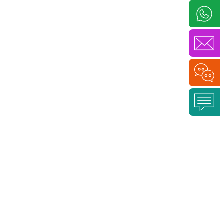
결함명: 내식성 미달
형태 및 치수 결함: 2가지 유형, 발생 비율 낮음
결함명: 과도한 와이어 결속(지그) 자국
결함명: 재작업(리워크)으로 인한 두께 감소
결함 원인 요약
결함 예방 원칙