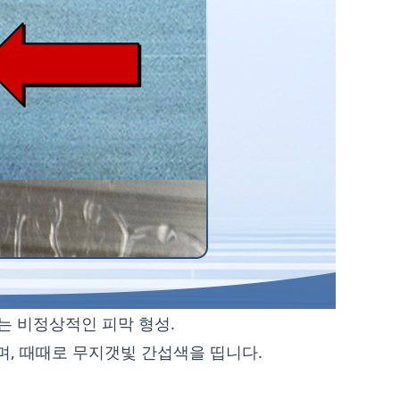
는 비정상적인 피막 형성.
, 때때로 무지갯빛 간섭색을 띱니다.