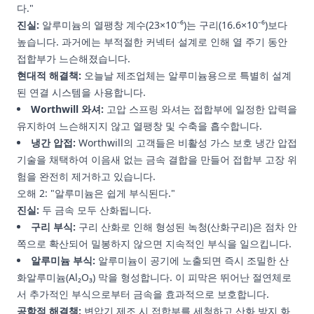
다."
진실:
알루미늄의 열팽창 계수(23×10⁻⁶)는 구리(16.6×10⁻⁶)보다
높습니다. 과거에는 부적절한 커넥터 설계로 인해 열 주기 동안
접합부가 느슨해졌습니다.
현대적 해결책:
오늘날 제조업체는 알루미늄용으로 특별히 설계
된 연결 시스템을 사용합니다.
Worthwill 와셔:
고압 스프링 와셔는 접합부에 일정한 압력을
유지하여 느슨해지지 않고 열팽창 및 수축을 흡수합니다.
냉간 압접:
Worthwill의 고객들은 비활성 가스 보호 냉간 압접
기술을 채택하여 이음새 없는 금속 결합을 만들어 접합부 고장 위
험을 완전히 제거하고 있습니다.
오해 2: "알루미늄은 쉽게 부식된다."
진실:
두 금속 모두 산화됩니다.
구리 부식:
구리 산화로 인해 형성된 녹청(산화구리)은 점차 안
쪽으로 확산되어 밀봉하지 않으면 지속적인 부식을 일으킵니다.
알루미늄 부식:
알루미늄이 공기에 노출되면 즉시 조밀한 산
화알루미늄(Al₂O₃) 막을 형성합니다. 이 피막은 뛰어난 절연체로
서 추가적인 부식으로부터 금속을 효과적으로 보호합니다.
공학적 해결책:
변압기 제조 시 접합부를 세척하고 산화 방지 화