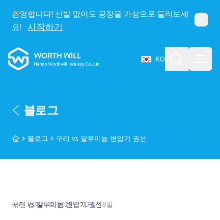
환영합니다! 신발 없이도 공장을 가상으로 둘러보세
닫기
시작하기
요!
Worthwill
검색
메뉴 
KO
언어 선택
블로그
블로그
구리 vs 알루미늄 변압기 권선
홈
구리 vs 알루미늄 변압기 권선
최종 업데이트
2026년 03월 18일