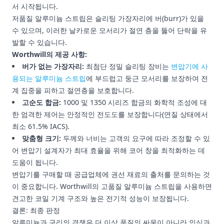
서 시작됩니다.
저품질 알루미늄 스트립은 슬리팅 가장자리에 버(burr)가 있을
수 있으며, 이러한 날카로운 모서리가 절연 층을 뚫어 단락을 유
발할 수 있습니다.
Worthwill의 제공 사항:
버가 없는 가장자리:
최첨단 정밀 슬리팅 장비는
변압기에 사
용되는 알루미늄 스트립
에 부드럽고 둥근 모서리를 보장하여 전
계 집중을 피하고 절연층을 보호합니다.
고순도 합금:
1000 및 1350 시리즈 합금의 화학적 조성에 대
한 엄격한 제어는 안정적인 전도도를 보장합니다(연질 상태에서
최소 61.5% IACS).
맞춤형 크기:
두께와 너비는 고객의 요구에 따라 조정할 수 있
어 변압기 설계자가 최대 효율을 위해 코어 창을 최적화하는 데
도움이 됩니다.
변압기를 구매할 때 공급업체에 권선 재료의 출처를 문의하는 것
이 중요합니다. Worthwill의 고품질 알루미늄 스트립을 사용하면
견고한 코일 기계 구조와 높은 전기적 성능이 보장됩니다.
결론: 최종 판정
알루미늄과 구리의 경쟁은 더 이상 품질의 싸움이 아니라 인식과