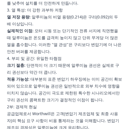
를 낮추며 설치를 더 안전하게 만듭니다.
3. 열 특성: 더 강한 과부하 저항
열 저장 용량:
알루미늄의 비열 용량(0.214)은 구리(0.092)의 두
배 이상입니다.
실제적인 이점:
모터 시동 또는 단기적인 전류 서지에 직면했을
때 알루미늄은 온도를 급격히 높이지 않고 단위 무게당 더 많은
열을 흡수합니다. 이러한 "열 관성"은 구리보다 변압기에 더 나은
안전 버퍼를 제공합니다.
4. 부피 및 공간: 유일한 타협점
크기 절충:
단면적이 더 크기 때문에 알루미늄 권선은 실제로 구
리 권선보다 약간 더 큽니다.
적용 가능성:
대부분의 표준 변압기 하우징에는 이미 공간이 확보
되어 있으므로 알루미늄 권선은 일반적으로 외부 치수에 영향을
미치지 않습니다. 공간이 극도로 제한된 특수한 시나리오에서만
구리 권선의 콤팩트한 크기가 결정적인 이점이 됩니다.
2부: 경제적 현실
공급업체로서 Worthwill은 고객(변압기 제조업체 및 최종 사용
자)의 핵심 요구 사항이 비용 통제라는 것을 이해합니다. 변압기
제조의 경제성은 알루미늄에 크게 유리합니다.