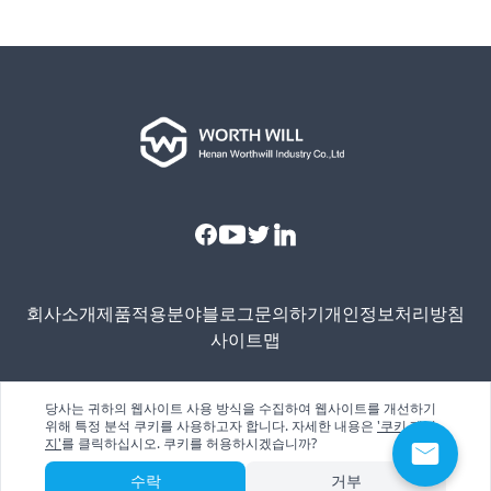
Facebook
Youtube
Twitter
Linkedin
회사소개
제품
적용분야
블로그
문의하기
개인정보처리방침
사이트맵
당사는 귀하의 웹사이트 사용 방식을 수집하여 웹사이트를 개선하기
Copyright © 2024. Henan Worthwill Industry Co.,Ltd. 모든
위해 특정 분석 쿠키를 사용하고자 합니다. 자세한 내용은
'쿠키 페이
권리 보유.
지'
를 클릭하십시오. 쿠키를 허용하시겠습니까?
수락
거부