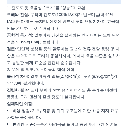
1. 전도도 및 효율성: "크기"를 "성능"과 교환
오해와 진실:
구리의 전도도(100% IACS)가 알루미늄(약 61%
IACS)보다 훨씬 높지만, 이것이 반드시 구리 변압기가 더 효율적
임을 의미하는 것은 아닙니다.
공학적 등가성:
알루미늄 권선을 설계하는 엔지니어는 도체 단면
적을 약 66%(1.6배) 늘립니다.
결론:
단면적 보상을 통해 알루미늄 권선의 전류 전달 용량 및 저
항은 수학적으로 구리와 동일해지며, 에너지 효율 수준은 일치하
고 동일한 국제 표준을 완전히 준수합니다.
2. 무게 및 밀도: 알루미늄의 핵심 이점
물리적 차이:
알루미늄의 밀도(2.7g/cm³)는 구리(8.96g/cm³)의
약 1/3에 불과합니다.
경량화 결과:
도체 부피가 66% 증가하더라도 총 무게는 여전히
동등한 구리 권선의 절반 정도에 불과합니다.
실제적인 이점:
비용 절감:
기초, 지붕 및 지지 구조물에 대한 하중 지지 요구
사항을 줄여줍니다.
편리한 시공:
운송의 어려움을 줄이고 중장비에 대한 의존도