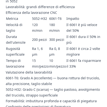
in 5052
Lavorabilità: grandi differenze di efficienza
Efficienza della lavorazione CNC
Metrica
5052-H32
6061-T6
Impatto
Velocità di
120
180
Il 6061 è più veloce
taglio
m/min
m/min
del 50%
Durata
Il 6061 dura il 50% in
200 pezzi
300 pezzi
dell'utensile
più
Rugosità
Ra 1, 6
Ra 0, 8
Il 6061 è circa 2 volte
superficiale
μm
μm
migliore
Tempo di
15
10
Il 6061 fa risparmiare
lavorazione
min/pezzo
min/pezzo
il 33%
Valutazione della lavorabilità
6061-T6: Grado A (eccellente) — buona rottura del truciolo,
alta precisione, taglio stabile
5052-H32: Grado C (scarsa) — taglio pastoso, avvolgimento
del truciolo, strappo superficiale
Formabilità: imbutitura profonda e capacità di piegatura
Confronto delle prestazioni di formatura