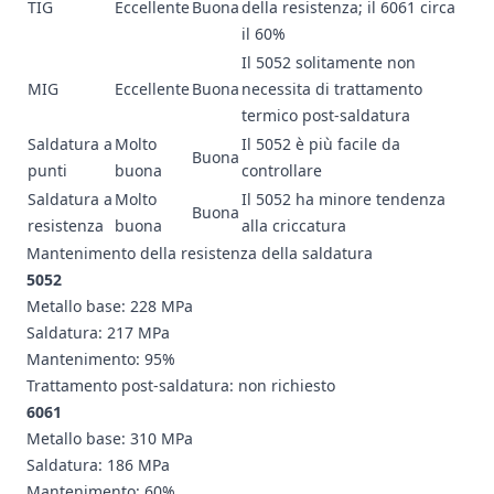
TIG
Eccellente
Buona
della resistenza; il 6061 circa
il 60%
Il 5052 solitamente non
MIG
Eccellente
Buona
necessita di trattamento
termico post-saldatura
Saldatura a
Molto
Il 5052 è più facile da
Buona
punti
buona
controllare
Saldatura a
Molto
Il 5052 ha minore tendenza
Buona
resistenza
buona
alla criccatura
Mantenimento della resistenza della saldatura
5052
Metallo base: 228 MPa
Saldatura: 217 MPa
Mantenimento: 95%
Trattamento post-saldatura: non richiesto
6061
Metallo base: 310 MPa
Saldatura: 186 MPa
Mantenimento: 60%