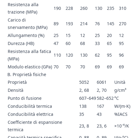
Resistenza alla
190
228
260
130
235
310
trazione (MPa)
Carico di
89
193
214
76
145
270
snervamento (MPa)
Allungamento (%)
25
15
12
25
20
12
Durezza (HB)
47
60
68
33
65
95
Resistenza alla fatica
110
120
130
62
95
96
(MPa)
Modulo elastico (GPa)
70
70
70
69
69
69
B. Proprietà fisiche
Proprietà
5052
6061
Unità
Densità
2, 68
2, 70
g/cm³
Punto di fusione
607–649
582–652
°C
Conducibilità termica
138
167
W/(m·K)
Conducibilità elettrica
35
43
%IACS
Coefficiente di espansione
23, 8
23, 6
×10⁻⁶/K
termica
Capacità termica specifica
0, 88
0, 89
J/(g·°C)