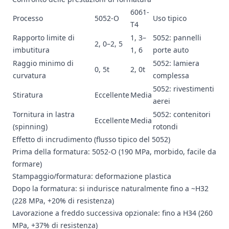
6061-
Processo
5052-O
Uso tipico
T4
Rapporto limite di
1, 3–
5052: pannelli
2, 0–2, 5
imbutitura
1, 6
porte auto
Raggio minimo di
5052: lamiera
0, 5t
2, 0t
curvatura
complessa
5052: rivestimenti
Stiratura
Eccellente
Media
aerei
Tornitura in lastra
5052: contenitori
Eccellente
Media
(spinning)
rotondi
Effetto di incrudimento (flusso tipico del 5052)
Prima della formatura: 5052-O (190 MPa, morbido, facile da
formare)
Stampaggio/formatura: deformazione plastica
Dopo la formatura: si indurisce naturalmente fino a ~H32
(228 MPa, +20% di resistenza)
Lavorazione a freddo successiva opzionale: fino a H34 (260
MPa, +37% di resistenza)