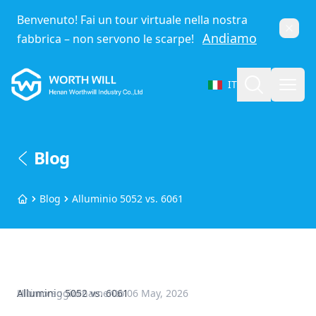
Benvenuto! Fai un tour virtuale nella nostra
Chiud
Andiamo
fabbrica – non servono le scarpe!
Worthwill
Cerca
Apri
IT
Seleziona lingua
Blog
Blog
Alluminio 5052 vs. 6061
Home
Alluminio 5052 vs. 6061
Ultimo aggiornamento
06 May, 2026