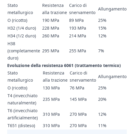
Stato
Resistenza
Carico di
Allungamento
metallurgico
alla trazione
snervamento
O (ricotto)
190 MPa
89 MPa
25%
H32 (1/4 duro)
228 MPa
193 MPa
15%
H34 (1/2 duro)
260 MPa
214 MPa
12%
H38
(completamente
295 MPa
255 MPa
7%
duro)
Evoluzione della resistenza 6061 (trattamento termico)
Stato
Resistenza
Carico di
Allungamento
metallurgico
alla trazione
snervamento
O (ricotto)
130 MPa
76 MPa
25%
T4 (invecchiato
235 MPa
145 MPa
20%
naturalmente)
T6 (invecchiato
310 MPa
270 MPa
12%
artificialmente)
T651 (disteso)
310 MPa
270 MPa
11%