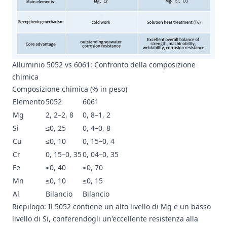
Alluminio 5052 vs 6061: Confronto della composizione
chimica
Composizione chimica (% in peso)
Elemento
5052
6061
Mg
2, 2–2, 8
0, 8–1, 2
Si
≤0, 25
0, 4–0, 8
Cu
≤0, 10
0, 15–0, 4
Cr
0, 15–0, 35
0, 04–0, 35
Fe
≤0, 40
≤0, 70
Mn
≤0, 10
≤0, 15
Al
Bilancio
Bilancio
Riepilogo: Il 5052 contiene un alto livello di Mg e un basso
livello di Si, conferendogli un'eccellente resistenza alla