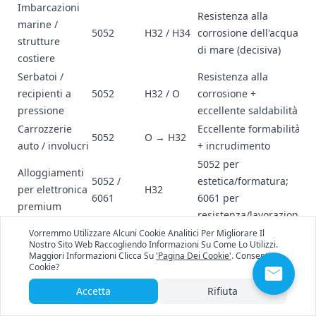
Imbarcazioni
Resistenza alla
marine /
5052
H32 / H34
corrosione dell'acqua
strutture
di mare (decisiva)
costiere
Serbatoi /
Resistenza alla
recipienti a
5052
H32 / O
corrosione +
pressione
eccellente saldabilità
Carrozzerie
Eccellente formabilità
5052
O → H32
auto / involucri
+ incrudimento
5052 per
Alloggiamenti
5052 /
estetica/formatura;
per elettronica
H32
6061
6061 per
premium
resistenza/lavorazione
Parti strutturali
Vorremmo Utilizzare Alcuni Cookie Analitici Per Migliorare Il
Elevato rapporto
Nostro Sito Web Raccogliendo Informazioni Su Come Lo Utilizzi.
aeronautiche /
6061
T6 / T651
Maggiori Informazioni Clicca Su
'Pagina Dei Cookie'
. Consenti I
resistenza/peso
aerospaziali
Cookie?
Telaio
Accetta
Rifiuta
Elevata resistenza +
automobilistico
6061
T6
prestazioni a fatica