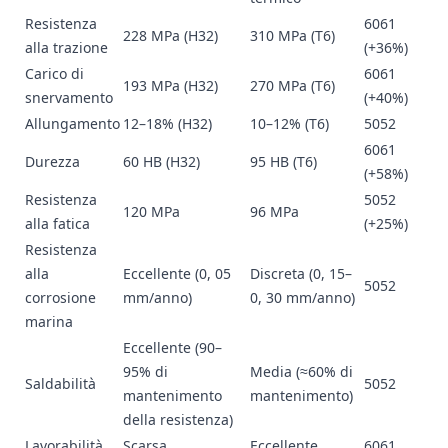
Resistenza
6061
228 MPa (H32)
310 MPa (T6)
alla trazione
(+36%)
Carico di
6061
193 MPa (H32)
270 MPa (T6)
snervamento
(+40%)
Allungamento
12–18% (H32)
10–12% (T6)
5052
6061
Durezza
60 HB (H32)
95 HB (T6)
(+58%)
Resistenza
5052
120 MPa
96 MPa
alla fatica
(+25%)
Resistenza
alla
Eccellente (0, 05
Discreta (0, 15–
5052
corrosione
mm/anno)
0, 30 mm/anno)
marina
Eccellente (90–
95% di
Media (≈60% di
Saldabilità
5052
mantenimento
mantenimento)
della resistenza)
Lavorabilità
Scarsa
Eccellente
6061