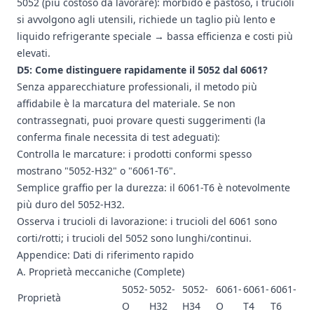
5052 (più costoso da lavorare): morbido e pastoso, i trucioli
si avvolgono agli utensili, richiede un taglio più lento e
liquido refrigerante speciale → bassa efficienza e costi più
elevati.
D5: Come distinguere rapidamente il 5052 dal 6061?
Senza apparecchiature professionali, il metodo più
affidabile è la marcatura del materiale. Se non
contrassegnati, puoi provare questi suggerimenti (la
conferma finale necessita di test adeguati):
Controlla le marcature: i prodotti conformi spesso
mostrano "5052-H32" o "6061-T6".
Semplice graffio per la durezza: il 6061-T6 è notevolmente
più duro del 5052-H32.
Osserva i trucioli di lavorazione: i trucioli del 6061 sono
corti/rotti; i trucioli del 5052 sono lunghi/continui.
Appendice: Dati di riferimento rapido
A. Proprietà meccaniche (Complete)
5052-
5052-
5052-
6061-
6061-
6061-
Proprietà
O
H32
H34
O
T4
T6