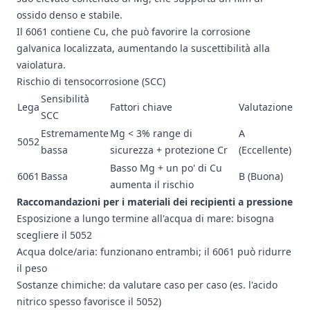
ossido denso e stabile.
Il 6061 contiene Cu, che può favorire la corrosione
galvanica localizzata, aumentando la suscettibilità alla
vaiolatura.
Rischio di tensocorrosione (SCC)
Sensibilità
Lega
Fattori chiave
Valutazione
SCC
Estremamente
Mg < 3% range di
A
5052
bassa
sicurezza + protezione Cr
(Eccellente)
Basso Mg + un po' di Cu
6061
Bassa
B (Buona)
aumenta il rischio
Raccomandazioni per i materiali dei recipienti a pressione
Esposizione a lungo termine all'acqua di mare: bisogna
scegliere il 5052
Acqua dolce/aria: funzionano entrambi; il 6061 può ridurre
il peso
Sostanze chimiche: da valutare caso per caso (es. l'acido
nitrico spesso favorisce il 5052)