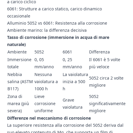
a carico ciclico
6061: Strutture a carico statico, carico dinamico
occasionale
Alluminio 5052 vs 6061: Resistenza alla corrosione
Ambiente marino: la differenza decisiva
Tasso di corrosione (immersione in acqua di mare
naturale)
Ambiente
5052
6061
Differenza
Immersione
0, 05
0, 25
Il 6061 è 5 volte
totale
mm/anno
mm/anno
più veloce
Nebbia
Nessuna
La vaiolatura
5052 circa 2 volte
salina (ASTM
vaiolatura a
inizia a 500
migliore
B117)
1000 h
h
Zona di
Lieve
5052
Grave
marea (più
corrosione
significativamente
vaiolatura
severa)
uniforme
migliore
Differenze nel meccanismo di corrosione
La superiore resistenza alla corrosione del 5052 deriva dal
suo elevato contenuto di Mg, che supporta un film di