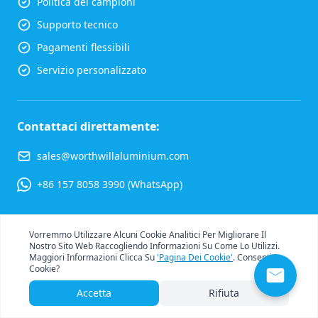
Politica dei campioni
Supporto tecnico
Pagamenti flessibili
Servizio personalizzato
Contattaci direttamente:
sales@worthwillaluminium.com
+86 157 8058 3990 (WhatsApp)
Vorremmo Utilizzare Alcuni Cookie Analitici Per Migliorare Il
Nostro Sito Web Raccogliendo Informazioni Su Come Lo Utilizzi.
Maggiori Informazioni Clicca Su
'Pagina Dei Cookie'
. Consenti I
Compila il modulo sottostante e ti ricontatteremo
Cookie?
entro 24 ore.
Accetta
Rifiuta
Nome