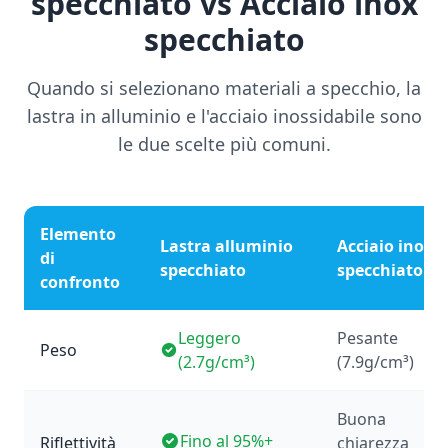
specchiato vs Acciaio inox
specchiato
Quando si selezionano materiali a specchio, la
lastra in alluminio e l'acciaio inossidabile sono
le due scelte più comuni.
Elemento
Lastra alluminio
Acciaio inox
di
specchiato
specchiato
confronto
Leggero
Pesante
Peso
(2.7g/cm³)
(7.9g/cm³)
Buona
Fino al 95%+
Riflettività
chiarezza