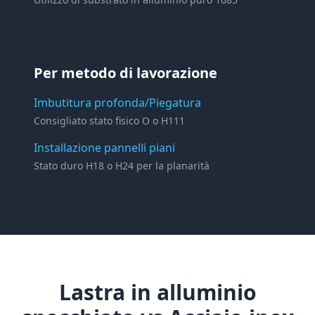
Per metodo di lavorazione
Imbutitura profonda/Piegatura
Consigliato stato fisico O o H111
Installazione pannelli piani
Stato duro H18 o H24 per la planarità
Lastra in alluminio