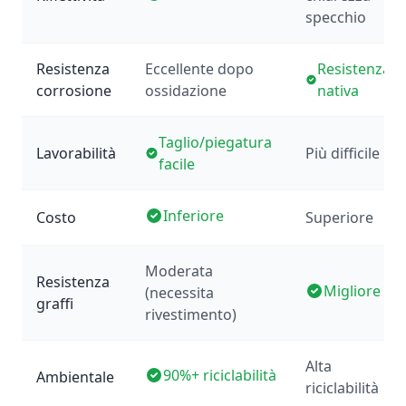
specchio
Resistenza
Eccellente dopo
Resistenza
corrosione
ossidazione
nativa
Taglio/piegatura
Lavorabilità
Più difficile
facile
Inferiore
Costo
Superiore
Moderata
Resistenza
Migliore
(necessita
graffi
rivestimento)
Alta
90%+ riciclabilità
Ambientale
riciclabilità