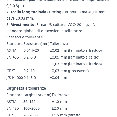
0,2-0,8μm.
Taglio longitudinale (slitting):
Runout lama ≤0,01 mm,
bave ≤0,03 mm.
Rivestimento:
3 mani/3 cotture, VOC<20 mg/m³.
Standard globali di dimensioni e tolleranze
Spessori e tolleranze
Standard
Spessore (mm)
Tolleranza
ASTM
0,014–20
±0,02 mm (laminato a freddo)
EN 485
0,2–6,0
±0,05 mm (laminato a caldo)
±0,03 mm (laminato a freddo)
GB/T
0,2–10
±0,03 mm (precisione)
JIS H4000
0,1–8,0
±0,04 mm
Larghezza e tolleranze
Standard
Larghezza (mm)
Tolleranza
ASTM
36–1524
±1,0 mm
EN 485
100–2650
±2,0 mm
GB/T
20–2650
±1,5 mm (stretto)