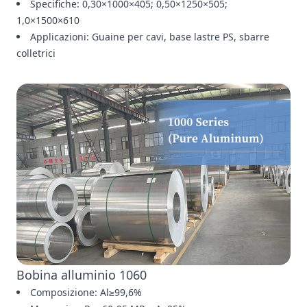
Specifiche: 0,30×1000×405; 0,50×1250×505;
1,0×1500×610
Applicazioni: Guaine per cavi, base lastre PS, sbarre
colletrici
Bobina alluminio 1060
Composizione: Al≥99,6%