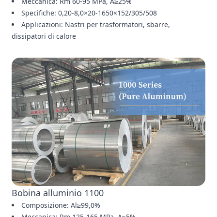
Meccanica: Rm 60-95 MPa, A≥25%
Specifiche: 0,20-8,0×20-1650×152/305/508
Applicazioni: Nastri per trasformatori, sbarre,
dissipatori di calore
Bobina alluminio 1100
Composizione: Al≥99,0%
Meccanica: Rm 125-165 MPa, A≥5%