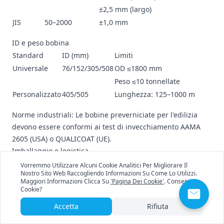
±2,5 mm (largo)
JIS
50–2000
±1,0 mm
ID e peso bobina
Standard
ID (mm)
Limiti
Universale
76/152/305/508
OD ≤1800 mm
Peso ≤10 tonnellate
Personalizzato
405/505
Lunghezza: 125–1000 m
Norme industriali: Le bobine preverniciate per l'edilizia
devono essere conformi ai test di invecchiamento AAMA
2605 (USA) o QUALICOAT (UE).
Imballaggio e logistica
Vorremmo Utilizzare Alcuni Cookie Analitici Per Migliorare Il
Nostro Sito Web Raccogliendo Informazioni Su Come Lo Utilizzi.
Processo di imballaggio
Maggiori Informazioni Clicca Su
'Pagina Dei Cookie'
. Consenti I
Cookie?
Olio antiruggine 0,5-1,2 g/m²
Film PE 0,08 mm
Accetta
Rifiuta
Carta kraft 120g