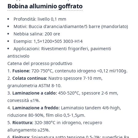
Bobina alluminio goffrato
Profondità: livello 0,1 mm
Motivi: Buccia d'arancia/diamante/5 barre (mandorlato)
Nebbia salina: 200 ore
Esempio: 1,5×1200×505 3003-H14
Applicazioni: Rivestimenti frigoriferi, pavimenti
antiscivolo
Catena del processo produttivo
Fusione:
720-750°C, contenuto idrogeno <0,12 ml/100g.
Colata continua:
Nastro spessore 7-10 mm,
granulometria ASTM 8-10.
Laminazione a caldo:
450-520°C, spessore 2-6 mm,
convessità ≤1%.
Laminazione a freddo:
Laminatoio tandem 4/6-high,
riduzione 80-90%, film olio 0,5-1,5μm.
Ricottura:
320-380°C in idrogeno, recupero
allungamento ≥25%.
Finitura:
Spianatura sotto tensione 0,5-2%; superficie Ra