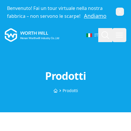
Benvenuto! Fai un tour virtuale nella nostra
Chiud
Andiamo
fabbrica – non servono le scarpe!
Worthwill
Cerca
Apri
IT
Seleziona lingua
Prodotti
Prodotti
Home