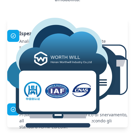
Ispezione delle materie prime
Analisi della composizione chimica tramite
spettrometro; i certificati dei materiali in ingresso
vengono verificati rispetto agli standard
internazionali.
Precisione dimensionale
Misurazioni di precisione di spessore, larghezza,
lunghezza e planarità con strumenti calibrati e
controllo rigoroso delle tolleranze.
Prove meccaniche
Prove di resistenza a trazione, carico di snervamento,
allungamento e durezza eseguite secondo gli
standard ASTM E8/E8M.