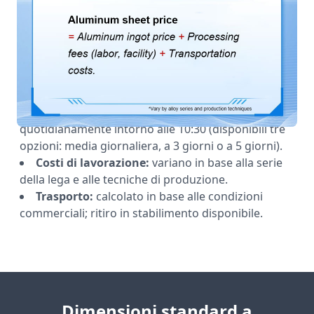
alluminio
Prezzo della lamiera in alluminio =
Prezzo del
lingotto di alluminio
+ Costi di lavorazione
(manodopera, impianti) + Costi di trasporto.
Prezzo del lingotto di alluminio:
aggiornato
quotidianamente intorno alle 10:30 (disponibili tre
opzioni: media giornaliera, a 3 giorni o a 5 giorni).
Costi di lavorazione:
variano in base alla serie
della lega e alle tecniche di produzione.
Trasporto:
calcolato in base alle condizioni
commerciali; ritiro in stabilimento disponibile.
Dimensioni standard a