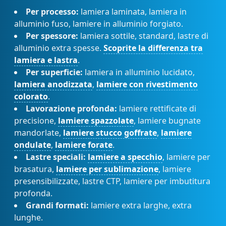
Per processo:
lamiera laminata, lamiera in
alluminio fuso, lamiere in alluminio forgiato.
Per spessore:
lamiera sottile, standard, lastre di
alluminio extra spesse.
Scoprite la differenza tra
lamiera e lastra
.
Per superficie:
lamiera in alluminio lucidato,
lamiera anodizzata
,
lamiere con rivestimento
colorato
.
Lavorazione profonda:
lamiere rettificate di
precisione,
lamiere spazzolate
, lamiere bugnate
mandorlate,
lamiere stucco goffrate
,
lamiere
ondulate
,
lamiere forate
.
Lastre speciali:
lamiere a specchio
, lamiere per
brasatura,
lamiere per sublimazione
, lamiere
presensibilizzate, lastre CTP, lamiere per imbutitura
profonda.
Grandi formati:
lamiere extra larghe, extra
lunghe.