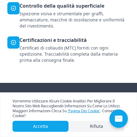
Controllo della qualità superficiale
Ispezione visiva e strumentale per graffi,
ammaccature, macchie di ossidazione e uniformità
del rivestimento.
Certificazioni e tracciabilità
Certificati di collaudo (MTC) forniti con ogni
spedizione. Tracciabilità completa dalla materia
prima alla consegna finale.
Vorremmo Utilizzare Alcuni Cookie Analitici Per Migliorare Il
Perché scegliere noi
Nostro Sito Web Raccogliendo Informazioni Su Come Lo Utilizzi.
Maggiori Informazioni Clicca Su
'Pagina Dei Cookie'
. Consenti I
Cookie?
Accetta
Rifiuta
Catena di approvvigionamento:
posizione nel
cuore del distretto cinese della lavorazione