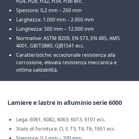
H24, H26, H32, H34, H36 ecc.
Spessore: 0,2 mm – 250 mm
Larghezza: 1.000 mm – 2.650 mm
Lunghezza: 500 mm – 12.000 mm
Normative: ASTM B209, EN 573, EN 485, AMS
4001, GB/T3880, GJB1541 ecc.
Caratteristiche: eccezionale resistenza alla
corrosione, elevata resistenza meccanica e
ottima saldabilità.
Lamiere e lastre in alluminio serie 6000
Lega: 6061, 6082, 6063, 6013, 6101 ecc.
Stato di fornitura: O, F, T3, T4, T6, T651 ecc.
Spessore: 0,2 mm – 200 mm