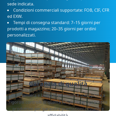
sede indicata.
Condizioni commerciali supportate: FOB, CIF, CFR
ed EXW.
Tempi di consegna standard: 7–15 giorni per
prodotti a magazzino; 20–35 giorni per ordini
personalizzati.
Garanzia di qualità
Ogni lamiera e lastra in alluminio è sottoposta a
rigorosi controlli di qualità lungo l'intero processo
produttivo per garantire prestazioni costanti e
affidabilità.