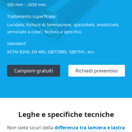
500 mm – 2650 mm.
Trattamento superficiale:
Lucidato, finitura di laminazione, spazzolato, anodizzato,
verniciato a colori, finitura a specchio.
Standard:
ASTM B209, EN 485, GB/T3880, GJB1541, ecc.
Campioni gratuiti
Richiedi preventivo
Leghe e specifiche tecniche
Non siete sicuri della
differenza tra lamiera e lastra