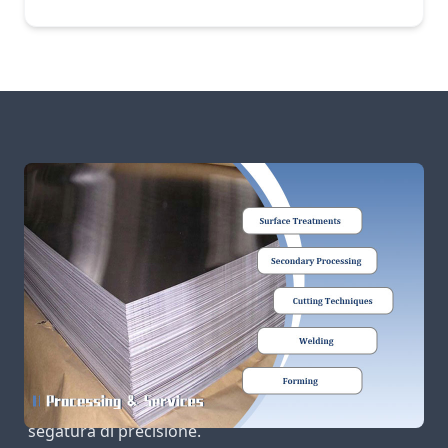
Lavorazioni e servizi
Trattamenti superficiali:
rivestimento,
lucidatura, anodizzazione, galvanizzazione,
verniciatura.
Lavorazioni secondarie:
taglio, fresatura,
foratura, tornitura, lavorazione CNC.
Tecniche di taglio:
getto d'acqua, plasma, laser,
segatura di precisione.