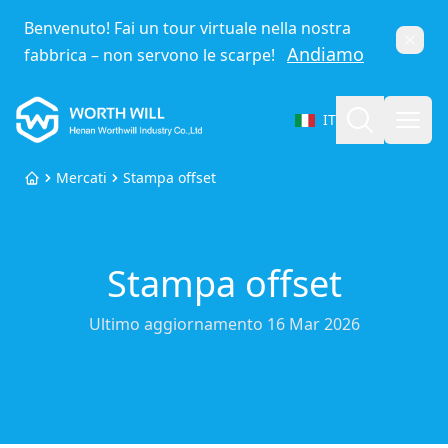
Benvenuto! Fai un tour virtuale nella nostra
Chiud
Andiamo
fabbrica – non servono le scarpe!
Worthwill
Cerca
Apri
IT
Seleziona lingua
Mercati
Stampa offset
Home
Stampa offset
Ultimo aggiornamento
16 Mar 2026