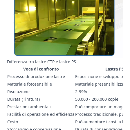
Differenza tra lastre CTP e lastre PS
Voce di confronto
Lastra PS (L
Processo di produzione lastre
Esposizione e sviluppo trad
Materiale fotosensibile
Materiale presensibilizzato s
Risoluzione
2-99%
Durata (Tiratura)
50.000 - 200.000 copie
Prestazioni ambientali
Può comportare un maggior
Facilità di operazione ed efficienza
Processo tradizionale, può
Costo
Può aumentare i costi a lun
Stoccaggio e conservazione
Durata di conservazione di 