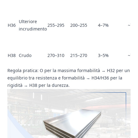
Ulteriore
H36
255–295
200–255
4–7%
~73
incrudimento
H38
Crudo
270–310
215–270
3–5%
~77
Regola pratica: O per la massima formabilità → H32 per un
equilibrio tra resistenza e formabilità → H34/H36 per la
rigidità → H38 per la durezza.