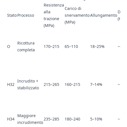
Resistenza
Carico di
alla
Dure
Stato
Processo
snervamento
Allungamento
trazione
(HB)
(MPa)
(MPa)
Ricottura
O
170–215
65–110
18–25%
~47
completa
Incrudito +
H32
215–265
160–215
7–14%
~60
stabilizzato
Maggiore
H34
235–285
180–240
5–10%
~68
incrudimento