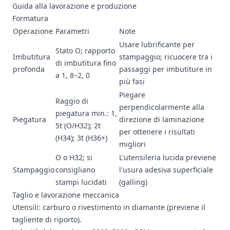
Guida alla lavorazione e produzione
Formatura
Operazione
Parametri
Note
Usare lubrificante per
Stato O; rapporto
Imbutitura
stampaggio; ricuocere tra i
di imbutitura fino
profonda
passaggi per imbutiture in
a 1, 8–2, 0
più fasi
Piegare
Raggio di
perpendicolarmente alla
piegatura min.: 1,
Piegatura
direzione di laminazione
5t (O/H32); 2t
per ottenere i risultati
(H34); 3t (H36+)
migliori
O o H32; si
L'utensileria lucida previene
Stampaggio
consigliano
l'usura adesiva superficiale
stampi lucidati
(galling)
Taglio e lavorazione meccanica
Utensili: carburo o rivestimento in diamante (previene il
tagliente di riporto).