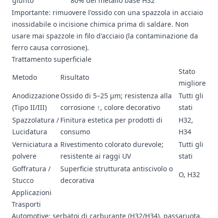
giunto
80% del metallo base H32
Importante: rimuovere l'ossido con una spazzola in acciaio
inossidabile o incisione chimica prima di saldare. Non
usare mai spazzole in filo d'acciaio (la contaminazione da
ferro causa corrosione).
Trattamento superficiale
Stato
Metodo
Risultato
migliore
Anodizzazione
Ossido di 5–25 μm; resistenza alla
Tutti gli
(Tipo II/III)
corrosione ↑, colore decorativo
stati
Spazzolatura /
Finitura estetica per prodotti di
H32,
Lucidatura
consumo
H34
Verniciatura a
Rivestimento colorato durevole;
Tutti gli
polvere
resistente ai raggi UV
stati
Goffratura /
Superficie strutturata antiscivolo o
O, H32
Stucco
decorativa
Applicazioni
Trasporti
Automotive: serbatoi di carburante (H32/H34), passaruota,