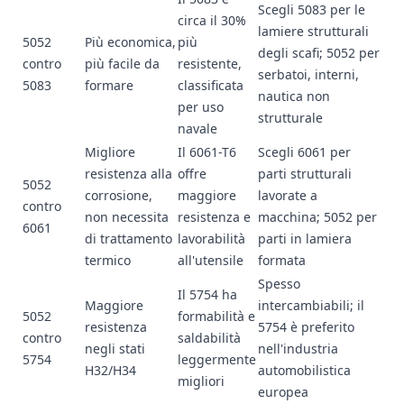
Scegli 5083 per le
circa il 30%
lamiere strutturali
5052
Più economica,
più
degli scafi; 5052 per
contro
più facile da
resistente,
serbatoi, interni,
5083
formare
classificata
nautica non
per uso
strutturale
navale
Migliore
Il 6061-T6
Scegli 6061 per
resistenza alla
offre
parti strutturali
5052
corrosione,
maggiore
lavorate a
contro
non necessita
resistenza e
macchina; 5052 per
6061
di trattamento
lavorabilità
parti in lamiera
termico
all'utensile
formata
Spesso
Il 5754 ha
Maggiore
intercambiabili; il
5052
formabilità e
resistenza
5754 è preferito
contro
saldabilità
negli stati
nell'industria
5754
leggermente
H32/H34
automobilistica
migliori
europea