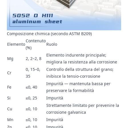
Composizione chimica (secondo ASTM B209)
Contenuto
Elemento
Ruolo
(%)
Elemento indurente principale;
Mg
2, 2–2, 8
migliora la resistenza alla corrosione
0, 15–0,
Controllo della struttura del grano;
Cr
35
inibisce la tensio-corrosione
Impurità — mantenuta bassa per
Fe
≤0, 40
preservare la formabilità
Si
≤0, 25
Impurità
Strettamente limitato per prevenire la
Cu
≤0, 10
corrosione galvanica
Mn
≤0, 10
Impurità
Zn
≤0, 10
Impurità