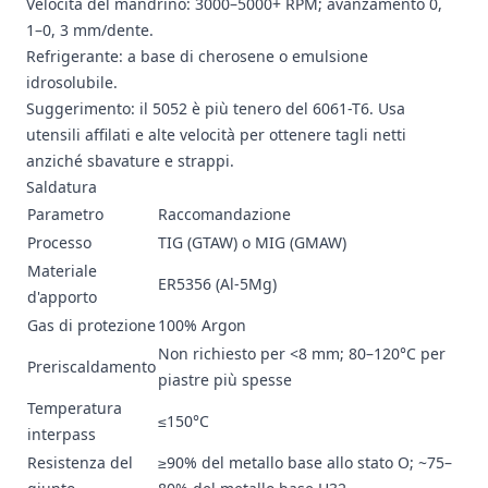
Velocità del mandrino: 3000–5000+ RPM; avanzamento 0,
1–0, 3 mm/dente.
Refrigerante: a base di cherosene o emulsione
idrosolubile.
Suggerimento: il 5052 è più tenero del 6061-T6. Usa
utensili affilati e alte velocità per ottenere tagli netti
anziché sbavature e strappi.
Saldatura
Parametro
Raccomandazione
Processo
TIG (GTAW) o MIG (GMAW)
Materiale
ER5356 (Al-5Mg)
d'apporto
Gas di protezione
100% Argon
Non richiesto per <8 mm; 80–120°C per
Preriscaldamento
piastre più spesse
Temperatura
≤150°C
interpass
Resistenza del
≥90% del metallo base allo stato O; ~75–