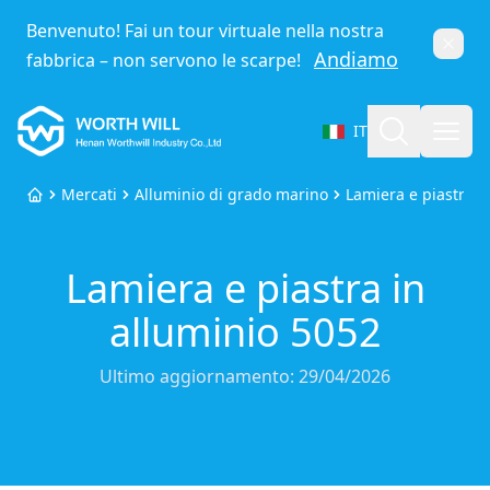
Benvenuto! Fai un tour virtuale nella nostra
Chiud
Andiamo
fabbrica – non servono le scarpe!
Worthwill
Cerca
Apri
IT
Seleziona lingua
Mercati
Alluminio di grado marino
Lamiera e piastra i
Home
Lamiera e piastra in
alluminio 5052
Ultimo aggiornamento:
29/04/2026