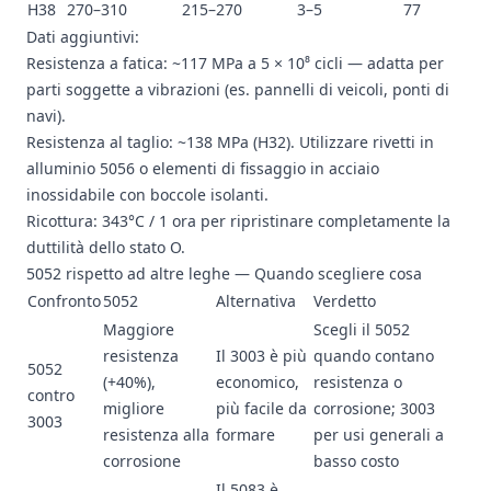
H38
270–310
215–270
3–5
77
Dati aggiuntivi:
Resistenza a fatica: ~117 MPa a 5 × 10⁸ cicli — adatta per
parti soggette a vibrazioni (es. pannelli di veicoli, ponti di
navi).
Resistenza al taglio: ~138 MPa (H32). Utilizzare rivetti in
alluminio 5056 o elementi di fissaggio in acciaio
inossidabile con boccole isolanti.
Ricottura: 343°C / 1 ora per ripristinare completamente la
duttilità dello stato O.
5052 rispetto ad altre leghe — Quando scegliere cosa
Confronto
5052
Alternativa
Verdetto
Maggiore
Scegli il 5052
resistenza
Il 3003 è più
quando contano
5052
(+40%),
economico,
resistenza o
contro
migliore
più facile da
corrosione; 3003
3003
resistenza alla
formare
per usi generali a
corrosione
basso costo
Il 5083 è