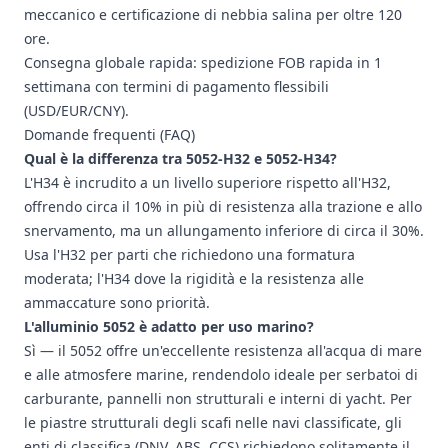
meccanico e certificazione di nebbia salina per oltre 120
ore.
Consegna globale rapida: spedizione FOB rapida in 1
settimana con termini di pagamento flessibili
(USD/EUR/CNY).
Domande frequenti (FAQ)
Qual è la differenza tra 5052-H32 e 5052-H34?
L'H34 è incrudito a un livello superiore rispetto all'H32,
offrendo circa il 10% in più di resistenza alla trazione e allo
snervamento, ma un allungamento inferiore di circa il 30%.
Usa l'H32 per parti che richiedono una formatura
moderata; l'H34 dove la rigidità e la resistenza alle
ammaccature sono priorità.
L'alluminio 5052 è adatto per uso marino?
Sì — il 5052 offre un'eccellente resistenza all'acqua di mare
e alle atmosfere marine, rendendolo ideale per serbatoi di
carburante, pannelli non strutturali e interni di yacht. Per
le piastre strutturali degli scafi nelle navi classificate, gli
enti di classifica (DNV, ABS, CCS) richiedono solitamente il