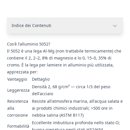
Indice dei Contenuti
Cos'è l'alluminio 5052?
Il 5052 è una lega Al-Mg (non trattabile termicamente) che
contiene il 2, 2–2, 8% di magnesio e lo 0, 15–0, 35% di
cromo. È la lega per lamiere in alluminio più utilizzata,
apprezzata per:
Vantaggio
Dettaglio
Densità 2, 68 g/cm³ — circa 1/3 del peso
Leggerezza
dell'acciaio
Resistenza
Resiste all'atmosfera marina, all'acqua salata e
alla
ai prodotti chimici industriali; >500 ore in
corrosione
nebbia salina (ASTM B117)
Eccellente imbutitura profonda nello stato O;
Formabilità
buona piegatura negli stati H32/H34