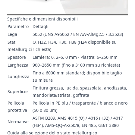
Specifiche e dimensioni disponibili
Parametro
Dettagli
Lega
5052 (UNS A95052 / EN AW-AlMg2.5 / 3.3523)
Stati
O, H32, H34, H36, H38 (H24 disponibile su
metallurgici
richiesta)
Spessore
Lamiera: 0, 2–6, 0 mm · Piastra: 6–250 mm
Larghezza
900–2650 mm (fino a 3100 mm su richiesta)
Fino a 6000 mm standard; disponibile taglio
Lunghezza
su misura
Finitura grezza, lucida, spazzolata, anodizzata,
Superficie
mandorlata/striata, goffrata
Pellicola
Pellicola in PE blu / trasparente / bianco e nero
protettiva
(50 o 80 μm)
ASTM B209, AMS 4015 (O) / 4016 (H32) / 4017
Normative
(H34), AMS-QQ-A-250/8, EN 485, GB/T 3880
Guida alla selezione dello stato metallurgico