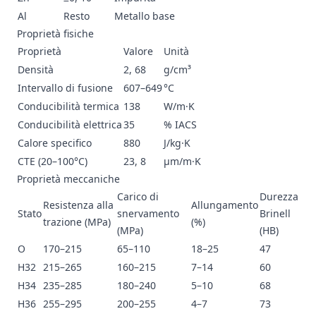
Al
Resto
Metallo base
Proprietà fisiche
Proprietà
Valore
Unità
Densità
2, 68
g/cm³
Intervallo di fusione
607–649
°C
Conducibilità termica
138
W/m·K
Conducibilità elettrica
35
% IACS
Calore specifico
880
J/kg·K
CTE (20–100°C)
23, 8
μm/m·K
Proprietà meccaniche
Carico di
Durezza
Resistenza alla
Allungamento
Stato
snervamento
Brinell
trazione (MPa)
(%)
(MPa)
(HB)
O
170–215
65–110
18–25
47
H32
215–265
160–215
7–14
60
H34
235–285
180–240
5–10
68
H36
255–295
200–255
4–7
73