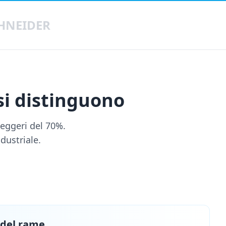
HNEIDER
 si distinguono
leggeri del 70%.
ndustriale.
 del rame