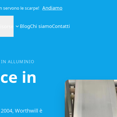
Andiamo
on servono le scarpe!
Blog
Chi siamo
Contatti
isorse
 IN ALLUMINIO
ice in
l 2004, Worthwill è