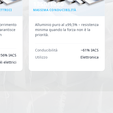
1350/1060
ETTRICI
MASSIMA CONDUCIBILITÀ
corrimento
Alluminio puro al ≥99,5% – resistenza
Garantisce
minima quando la forza non è la
on
priorità.
Conducibilità
~61% IACS
~56% IACS
Utilizzo
Elettronica
i elettrici