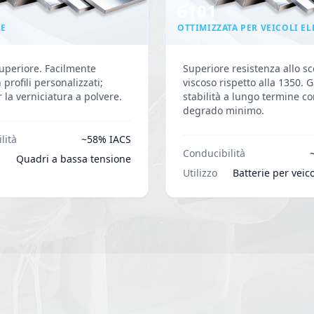
6101
LE
OTTIMIZZATA PER VEICOLI EL
superiore. Facilmente
Superiore resistenza allo s
 profili personalizzati;
viscoso rispetto alla 1350. 
 la verniciatura a polvere.
stabilità a lungo termine c
degrado minimo.
lità
~58% IACS
Conducibilità
Quadri a bassa tensione
Utilizzo
Batterie per veicol