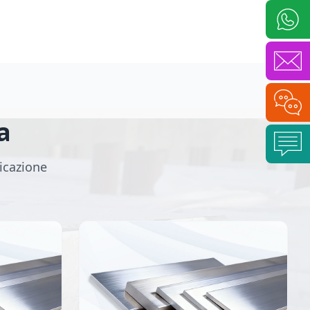
a
licazione