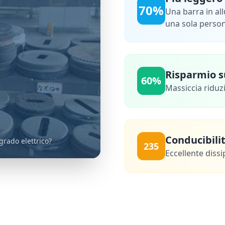
70%
Una barra in al
una sola perso
Risparmio su
60%
Massiccia riduzi
Conducibili
grado elettrico?
235
Eccellente dissi