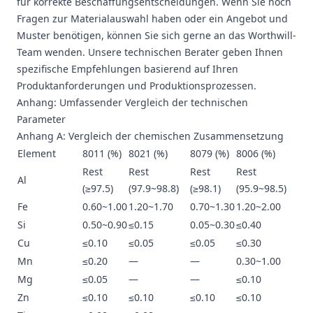
für korrekte Beschaffungsentscheidungen. Wenn Sie noch
Fragen zur Materialauswahl haben oder ein Angebot und
Muster benötigen, können Sie sich gerne an das Worthwill-
Team wenden. Unsere technischen Berater geben Ihnen
spezifische Empfehlungen basierend auf Ihren
Produktanforderungen und Produktionsprozessen.
Anhang: Umfassender Vergleich der technischen
Parameter
Anhang A: Vergleich der chemischen Zusammensetzung
Element
8011 (%)
8021 (%)
8079 (%)
8006 (%)
Rest
Rest
Rest
Rest
Al
(≥97.5)
(97.9~98.8)
(≥98.1)
(95.9~98.5)
Fe
0.60~1.00
1.20~1.70
0.70~1.30
1.20~2.00
Si
0.50~0.90
≤0.15
0.05~0.30
≤0.40
Cu
≤0.10
≤0.05
≤0.05
≤0.30
Mn
≤0.20
—
—
0.30~1.00
Mg
≤0.05
—
—
≤0.10
Zn
≤0.10
≤0.10
≤0.10
≤0.10