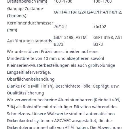
Breitenbereich (mm)
100~1700
100~1700
Gängige Zustände
O/H14/H18/H22/H24
O/H14/H18/H22/H
(Tempers)
Kerninnendurchmesser
76/152
76/152
(mm)
GB/T 3198, ASTM
GB/T 3198, ASTM
Ausführungsstandards
B373
B373
Wir unterstützen Präzisionsschneiden auf eine
Mindestbreite von 10 mm und akzeptieren sowohl
Kleinserien-Musterbestellungen als auch großvolumige
Langzeitlieferverträge.
Oberflächenbehandlung
Blanke Folie (Mill Finish),
Beschichtete Folie
, Geprägt, usw.
Qualitätssicherung
Wir verwenden hochreine Aluminiumbarren (Reinheit ≥99,
7 %) als Rohstoffe mit dreistufiger Filtration während des
Schmelzens. Unsere Walzwerke sind mit automatischen
Dickenkontrollsystemen AGC/AFC ausgestattet, die die
Dickentoleranz innerhalb von ±2 % halten. Die Abweichung