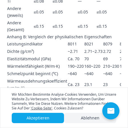
Ti
≤0.08
≤0.08
—
—
Andere
≤0.05
≤0.05
≤0.05
≤0.05
(Jeweils)
Andere
≤0.15
≤0.15
≤0.15
≤0.15
(Gesamt)
Anhang B: Vergleich der physikalischen Eigenschaften
Leistungsindikator
8011
8021
8079
800
Dichte (g/cm³)
~2.71
2.71~2.73
2.72
2.74
Elastizitätsmodul (GPa)
Ca. 70
70
69
70
Wärmeleitfähigkeit (W/m·K)
190~220
160~220
210~230
190
Schmelzpunkt beginnt (℃)
~640
~640
~640
~64
Wärmeausdehnungskoeffizient
Ca. 23
23.1
23
Ca. 
(μm/m·K)
Wir Möchten Bestimmte Analyse-Cookies Verwenden, Um Unsere
Elektrische Leitfähigkeit (%
Ca.
Ca.
Ca. 56
—
Website Zu Verbessern, Indem Wir Informationen Darüber
IACS)
55~58
58~59
Sammeln, Wie Sie Diese Nutzen. Weitere Informationen Finden
Sie Auf Der
'Cookie-Seite'
. Cookies Zulassen?
Anhang C: Mechanische Eigenschaften nach Zustand
Zustand
Indikator
8011
8021
8079
8006
Akzeptieren
Ablehnen
O-
Zugfestigkeit
80~110
70~100
80~100
123~135