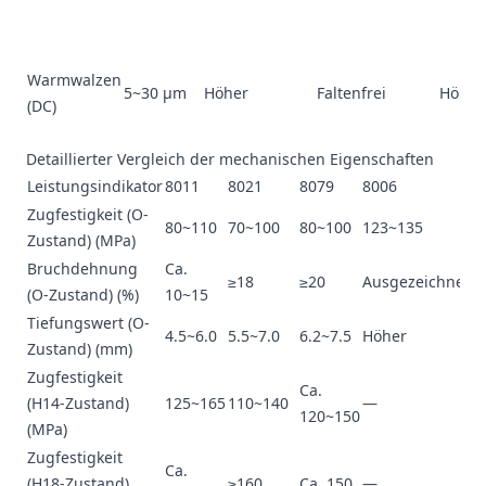
Warmwalzen
5~30 μm
Höher
Faltenfrei
Höher
(DC)
Detaillierter Vergleich der mechanischen Eigenschaften
Leistungsindikator
8011
8021
8079
8006
Zugfestigkeit (O-
80~110
70~100
80~100
123~135
Zustand) (MPa)
Bruchdehnung
Ca.
≥18
≥20
Ausgezeichnet
(O-Zustand) (%)
10~15
Tiefungswert (O-
4.5~6.0
5.5~7.0
6.2~7.5
Höher
Zustand) (mm)
Zugfestigkeit
Ca.
(H14-Zustand)
125~165
110~140
—
120~150
(MPa)
Zugfestigkeit
Ca.
(H18-Zustand)
≥160
Ca. 150
—