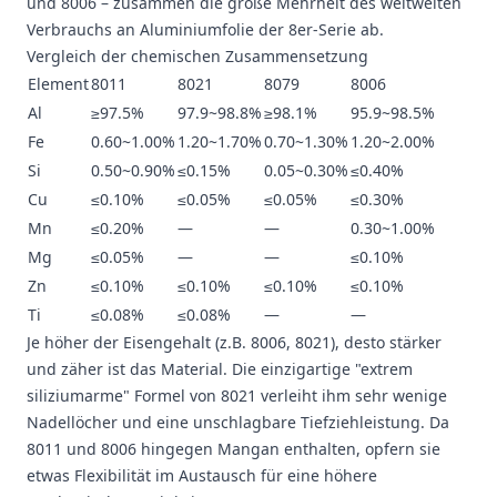
und 8006 – zusammen die große Mehrheit des weltweiten
Verbrauchs an Aluminiumfolie der 8er-Serie ab.
Vergleich der chemischen Zusammensetzung
Element
8011
8021
8079
8006
Al
≥97.5%
97.9~98.8%
≥98.1%
95.9~98.5%
Fe
0.60~1.00%
1.20~1.70%
0.70~1.30%
1.20~2.00%
Si
0.50~0.90%
≤0.15%
0.05~0.30%
≤0.40%
Cu
≤0.10%
≤0.05%
≤0.05%
≤0.30%
Mn
≤0.20%
—
—
0.30~1.00%
Mg
≤0.05%
—
—
≤0.10%
Zn
≤0.10%
≤0.10%
≤0.10%
≤0.10%
Ti
≤0.08%
≤0.08%
—
—
Je höher der Eisengehalt (z.B. 8006, 8021), desto stärker
und zäher ist das Material. Die einzigartige "extrem
siliziumarme" Formel von 8021 verleiht ihm sehr wenige
Nadellöcher und eine unschlagbare Tiefziehleistung. Da
8011 und 8006 hingegen Mangan enthalten, opfern sie
etwas Flexibilität im Austausch für eine höhere