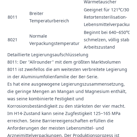
Wärmetauscher
Geeignet für 121℃/30 mi
Breiter
8011
Retortensterilisation-
Temperaturbereich
Lebensmittelverpackung
Beginnt bei 640~650℃ zu
Normale
8021
schmelzen, völlig stabil i
Verpackungstemperatur
Arbeitszustand
Detaillierte Legierungsaufschlüsselung
8011: Der "Allrounder" mit dem größten Marktvolumen
8011 ist zweifellos die am weitesten verbreitete Legierung
in der Aluminiumfolienfamilie der 8er-Serie.
Es hat eine ausgewogene Legierungszusammensetzung,
die geringe Mengen an Mangan und Magnesium enthält,
was seine kombinierte Festigkeit und
Korrosionsbeständigkeit zu den stärksten der vier macht.
Im H14-Zustand kann seine Zugfestigkeit 125~165 MPa
erreichen. Seine Barriereeigenschaften erfüllen die
Anforderungen der meisten Lebensmittel- und
Arzneimittelverpackungen. Der Produktionsprozess ist