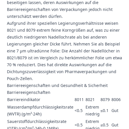
beseitigen lassen, deren Auswirkungen auf die
Barriereeigenschaften von Verpackungen jedoch nicht
unterschätzt werden dürfen.
Aufgrund ihrer speziellen Legierungsverhältnisse weisen
8021 und 8079 extrem feine Korngrößen auf, was zu einer
deutlich niedrigeren Nadellochrate als bei anderen
Legierungen gleicher Dicke führt. Nehmen Sie als Beispiel
eine 7 μm ultradünne Folie: Die Anzahl der Nadellöcher in
8021/8079 ist im Vergleich zu herkömmlicher Folie um etwa
70 % reduziert. Dies hat direkte Auswirkungen auf die
Dichtungszuverlässigkeit von Pharmaverpackungen und
Pouch-Zellen.
Barriereeigenschaften und Gesundheit & Sicherheit
Barriereeigenschaften
Barriereindikator
8011
8021
8079
8006
Wasserdampfdurchlässigkeitsrate
Extrem
<0.5
≤0.1
Gut
(WVTR) (g/m²·24h)
niedrig
Sauerstoffdurchlässigkeitsrate
Extrem
<0.5
≤0.5
Gut
(OTR) (cm³/m²·24h·0.1MPa)
niedrig