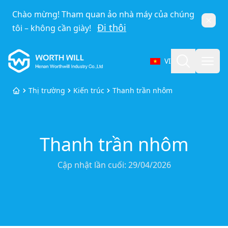
Chào mừng! Tham quan ảo nhà máy của chúng
Đóng
Đi thôi
tôi – không cần giày!
Worthwill
Tìm kiếm
Mở 
VI
Chọn ngôn ngữ
Thị trường
Kiến trúc
Thanh trần nhôm
Trang chủ
Thanh trần nhôm
Cập nhật lần cuối:
29/04/2026