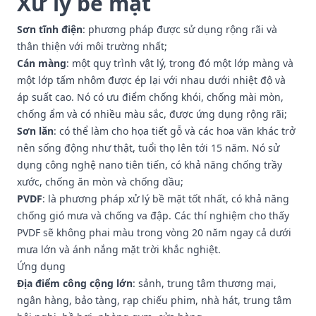
Xử lý bề mặt
Sơn tĩnh điện
: phương pháp được sử dụng rộng rãi và
thân thiện với môi trường nhất;
Cán màng
: một quy trình vật lý, trong đó một lớp màng và
một lớp tấm nhôm được ép lại với nhau dưới nhiệt độ và
áp suất cao. Nó có ưu điểm chống khói, chống mài mòn,
chống ẩm và có nhiều màu sắc, được ứng dụng rộng rãi;
Sơn lăn
: có thể làm cho họa tiết gỗ và các hoa văn khác trở
nên sống động như thật, tuổi thọ lên tới 15 năm. Nó sử
dụng công nghệ nano tiên tiến, có khả năng chống trầy
xước, chống ăn mòn và chống dầu;
PVDF
: là phương pháp xử lý bề mặt tốt nhất, có khả năng
chống gió mưa và chống va đập. Các thí nghiệm cho thấy
PVDF sẽ không phai màu trong vòng 20 năm ngay cả dưới
mưa lớn và ánh nắng mặt trời khắc nghiệt.
Ứng dụng
Địa điểm công cộng lớn
: sảnh, trung tâm thương mại,
ngân hàng, bảo tàng, rạp chiếu phim, nhà hát, trung tâm