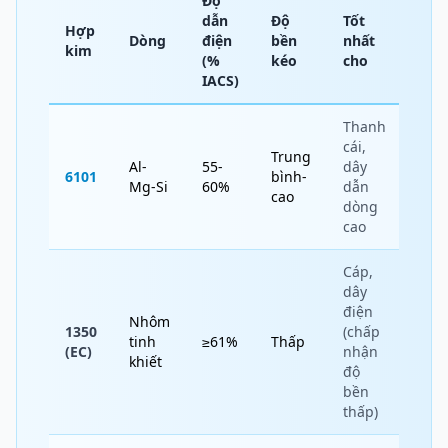
Độ
dẫn
Độ
Tốt
Hợp
Dòng
điện
bền
nhất
kim
(%
kéo
cho
IACS)
Thanh
cái,
Trung
Al-
55-
dây
6101
bình-
Mg-Si
60%
dẫn
cao
dòng
cao
Cáp,
dây
điện
Nhôm
1350
(chấp
tinh
≥61%
Thấp
(EC)
nhận
khiết
độ
bền
thấp)