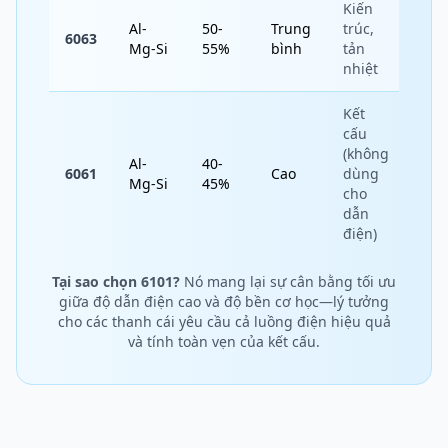
Kiến
Al-
50-
Trung
trúc,
6063
Mg-Si
55%
bình
tản
nhiệt
Kết
cấu
(không
Al-
40-
6061
Cao
dùng
Mg-Si
45%
cho
dẫn
điện)
Tại sao chọn 6101?
Nó mang lại sự cân bằng tối ưu
giữa độ dẫn điện cao và độ bền cơ học—lý tưởng
cho các thanh cái yêu cầu cả luồng điện hiệu quả
và tính toàn vẹn của kết cấu.