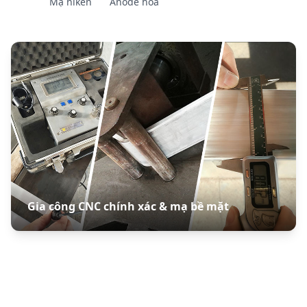
Mạ niken
Anode hóa
Gia công CNC chính xác & mạ bề mặt