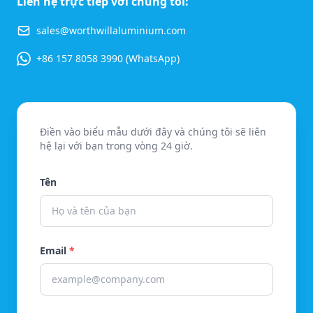
Liên hệ trực tiếp với chúng tôi:
sales@worthwillaluminium.com
+86 157 8058 3990 (WhatsApp)
Điền vào biểu mẫu dưới đây và chúng tôi sẽ liên
hệ lại với bạn trong vòng 24 giờ.
Tên
Email
*