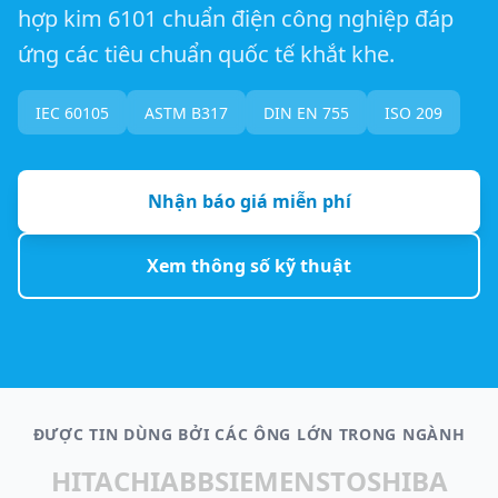
hợp kim 6101 chuẩn điện công nghiệp đáp
ứng các tiêu chuẩn quốc tế khắt khe.
IEC 60105
ASTM B317
DIN EN 755
ISO 209
Nhận báo giá miễn phí
Xem thông số kỹ thuật
ĐƯỢC TIN DÙNG BỞI CÁC ÔNG LỚN TRONG NGÀNH
HITACHI
ABB
SIEMENS
TOSHIBA