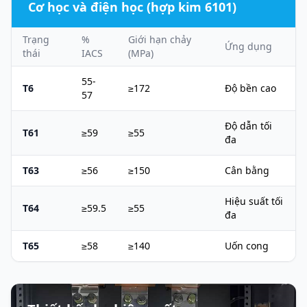
Cơ học và điện học (hợp kim 6101)
Trạng
%
Giới hạn chảy
Ứng dụng
thái
IACS
(MPa)
55-
T6
≥172
Độ bền cao
57
Độ dẫn tối
T61
≥59
≥55
đa
T63
≥56
≥150
Cân bằng
Hiệu suất tối
T64
≥59.5
≥55
đa
T65
≥58
≥140
Uốn cong