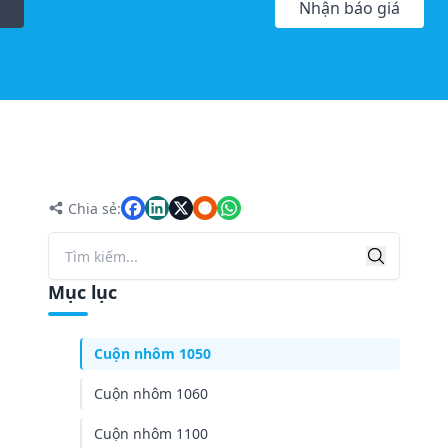
Nhận báo giá
Cuộn nhôm là gì?
Theo độ dày
Chia sẻ:
Theo chiều rộng
Tìm k
Tìm kiếm
Hợp kim cuộn nhôm Worthwill
Mục lục
Series 1000 (nhôm nguyên chất)
Cuộn nhôm 1050
Cuộn nhôm 1060
Cuộn nhôm 1100