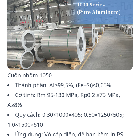
Cuộn nhôm 1050
Thành phần: Al≥99,5%, (Fe+Si)≤0,65%
Cơ tính: Rm 95-130 MPa, Rp0.2 ≥75 MPa,
A≥8%
Quy cách: 0,30×1000×405; 0,50×1250×505;
1,0×1500×610
Ứng dụng: Vỏ cáp điện, đế bản kẽm in PS,