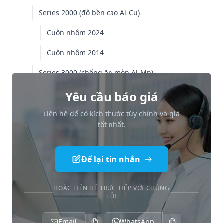
Series 2000 (độ bền cao Al-Cu)
Cuộn nhôm 2024
Cuộn nhôm 2014
Series 3000 (chống ăn mòn Al-Mn)
Cuộn nhôm 3003
Yêu cầu báo giá
Cuộn nhôm 3004
Liên hệ để có kích thước tùy chỉnh và giá
tốt nhất.
Cuộn nhôm 3105
Series 4000 (hàn Al-Si)
Để lại tin nhắn
Cuộn nhôm 4045
HOẶC LIÊN HỆ TRỰC TIẾP VỚI CHÚNG
Cuộn nhôm 4343
TÔI
Series 5000 (chống ăn mòn Al-Mg)
Email
WhatsApp