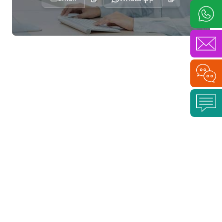
Cuộn nhôm 5005
Cuộn nhôm 5052
Cuộn nhôm 5083
Cuộn nhôm 5182
Cuộn nhôm 5754
Series 6000 (xử lý nhiệt Al-Mg-Si)
Cuộn nhôm 6061
Cuộn nhôm 6063
Cuộn nhôm 6082
Series 7000 (siêu cường lực)
Cuộn nhôm 7075