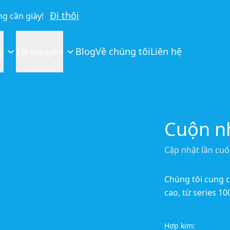
Đi thôi
g cần giày!
Blog
Về chúng tôi
Liên hệ
g
Tài nguyên
Cuộn n
Cập nhật lần cuố
Chúng tôi cung c
cao, từ series 10
Hợp kim: