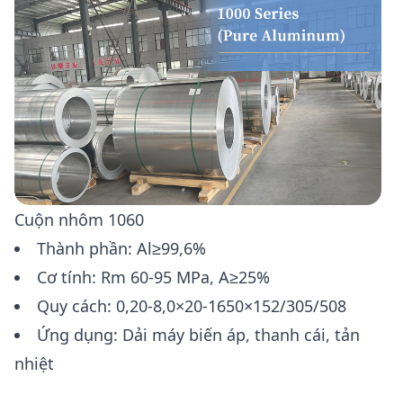
Cuộn nhôm 1060
Thành phần: Al≥99,6%
Cơ tính: Rm 60-95 MPa, A≥25%
Quy cách: 0,20-8,0×20-1650×152/305/508
Ứng dụng: Dải máy biến áp, thanh cái, tản
nhiệt