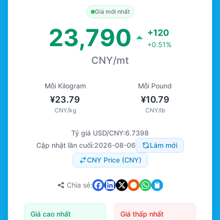
Giá mới nhất
23,790
+120
+0.51%
CNY/mt
Mỗi Kilogram
Mỗi Pound
¥23.79
¥10.79
CNY/kg
CNY/lb
Tỷ giá USD/CNY:
6.7398
Cập nhật lần cuối:
2026-08-06
Làm mới
CNY Price (CNY)
Chia sẻ:
Giá cao nhất
Giá thấp nhất