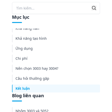
Tìm k
Tìm kiếm
Tính chất vật lý
Mục lục
Khả năng chống ăn mòn
Khả năng hàn
Khả năng tạo hình
Ứng dụng
Chi phí
Nên chọn 3003 hay 3004?
Câu hỏi thường gặp
Kết luận
Blog liên quan
Nhôm 3003 và 5052