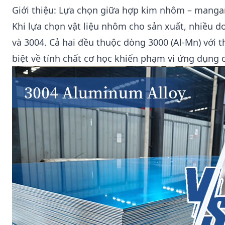
Giới thiệu: Lựa chọn giữa hợp kim nhôm – manga
Khi lựa chọn vật liệu nhôm cho sản xuất, nhiều 
và 3004. Cả hai đều thuộc dòng 3000 (Al-Mn) với 
biệt về tính chất cơ học khiến phạm vi ứng dụng