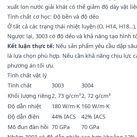
xuất lon nước giải khát có thể giảm độ dày vật 
Tính chất cơ học: Độ bền và độ dẻo
Ở tất cả các trạng thái nhiệt luyện (O, H14, H18…
Ngược lại, 3003 có độ dẻo và khả năng tạo hình t
Kết luận thực tế:
Nếu sản phẩm yêu cầu dập sâu,
là lựa chọn phù hợp. Nếu cần khả năng chịu lực c
phương án tối ưu.
Tính chất vật lý
Tính chất
3003
3004
Khối lượng riêng
2, 73 g/cm³
2, 72 g/cm³
Độ dẫn nhiệt
180 W/m·K
160 W/m·K
Độ dẫn điện
44% IACS
42% IACS
Mô đun đàn hồi
70 GPa
70 GPa