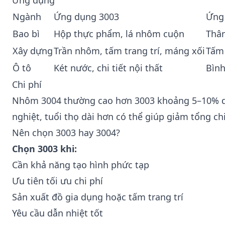
Ứng dụng
Ngành
Ứng dụng 3003
Ứng
Bao bì
Hộp thực phẩm,
lá nhôm cuộn
Thân
Xây dựng
Trần nhôm, tấm trang trí,
máng xối
Tấm
Ô tô
Két nước, chi tiết nội thất
Bình
Chi phí
Nhôm 3004 thường cao hơn 3003 khoảng 5–10% do
nghiệt, tuổi thọ dài hơn có thể giúp giảm tổng chi
Nên chọn 3003 hay 3004?
Chọn 3003 khi:
Cần khả năng tạo hình phức tạp
Ưu tiên tối ưu chi phí
Sản xuất đồ gia dụng hoặc tấm trang trí
Yêu cầu dẫn nhiệt tốt