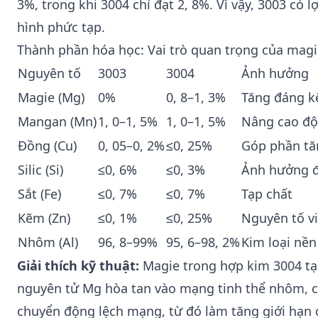
3%, trong khi 3004 chỉ đạt 2, 8%. Vì vậy, 3003 có 
hình phức tạp.
Thành phần hóa học: Vai trò quan trọng của magi
Nguyên tố
3003
3004
Ảnh hưởng
Magie (Mg)
0%
0, 8–1, 3%
Tăng đáng k
Mangan (Mn)
1, 0–1, 5%
1, 0–1, 5%
Nâng cao độ
Đồng (Cu)
0, 05–0, 2%
≤0, 25%
Góp phần tă
Silic (Si)
≤0, 6%
≤0, 3%
Ảnh hưởng đ
Sắt (Fe)
≤0, 7%
≤0, 7%
Tạp chất
Kẽm (Zn)
≤0, 1%
≤0, 25%
Nguyên tố v
Nhôm (Al)
96, 8–99%
95, 6–98, 2%
Kim loại nền
Giải thích kỹ thuật:
Magie trong hợp kim 3004 tạo
nguyên tử Mg hòa tan vào mạng tinh thể nhôm, c
chuyển động lệch mạng, từ đó làm tăng giới hạn 