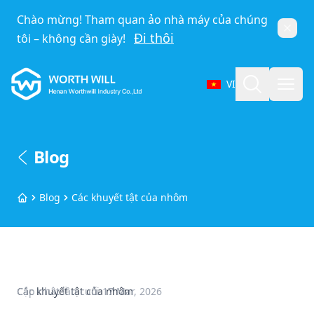
Chào mừng! Tham quan ảo nhà máy của chúng
Đóng
Đi thôi
tôi – không cần giày!
Worthwill
Tìm kiếm
Mở 
VI
Chọn ngôn ngữ
Blog
Blog
Các khuyết tật của nhôm
Trang chủ
Các khuyết tật của nhôm
Cập nhật lần cuối
17 Mar, 2026