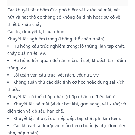
Các khuyết tật nhôm đúc phổ biến: vết xước bề mặt, vết
nứt và hạt thô do thông số không ổn định hoặc sự cố về
thiết bị/nấu chảy.
Các loại khuyết tật của nhôm
Khuyết tật nghiêm trọng (không thể chấp nhận)
Hư hỏng cấu trúc nghiêm trọng: lỗ thủng, lẫn tạp chất,
cháy quá nhiệt, v.v.
Hư hỏng liên quan đến ăn mòn: rỉ sét, khuếch tán, đốm
trắng, v.v.
Lỗi toàn vẹn cấu trúc: vết rách, vết nứt, v.v.
Không tuân thủ các đặc tính cơ học hoặc dung sai kích
thước.
Khuyết tật có thể chấp nhận (chấp nhận có điều kiện)
Khuyết tật bề mặt (ví dụ: bọt khí, gợn sóng, vết xước) với
diện tích và độ sâu hạn chế.
Khuyết tật nhỏ (ví dụ: nếp gấp, tạp chất phi kim loại).
Các khuyết tật khớp với mẫu tiêu chuẩn (ví dụ: đốm đen
nhỏ, nếp nhăn).