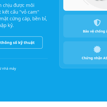
ôm chịu được môi
 kết cấu "vỏ cam"
mặt cứng cáp, bền bỉ,
hập kỷ.
Bảo vệ chống
thông số kỹ thuật
Chứng nhận A
từ nhà máy