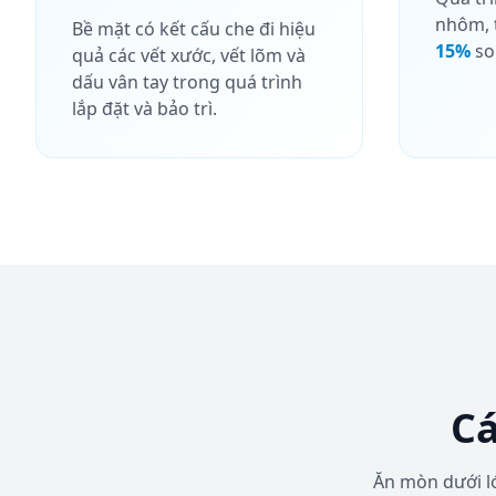
nhôm, 
Bề mặt có kết cấu che đi hiệu
15%
so
quả các vết xước, vết lõm và
dấu vân tay trong quá trình
lắp đặt và bảo trì.
Cá
Ăn mòn dưới lớ