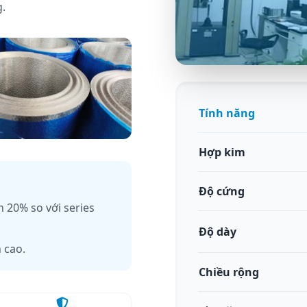
.
Chất lượng c
Tính năng
Vật liệu được chứng
Hợp kim
Độ cứng
 20% so với series
Độ dày
 cao.
Chiều rộng