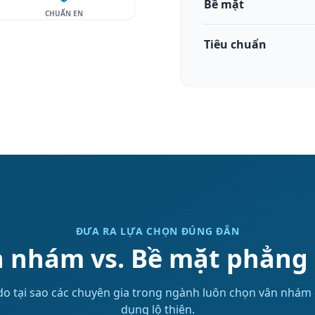
Bề mặt
CHUẨN EN
Tiêu chuẩn
ĐƯA RA LỰA CHỌN ĐÚNG ĐẮN
 nhám vs. Bề mặt phẳng (
 do tại sao các chuyên gia trong ngành luôn chọn vân nhám
dụng lộ thiên.