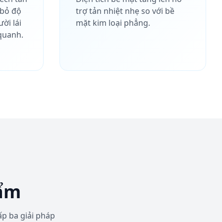
 bỏ độ
trợ tản nhiệt nhẹ so với bề
ời lái
mặt kim loại phẳng.
quanh.
 ẩm
ấp ba giải pháp