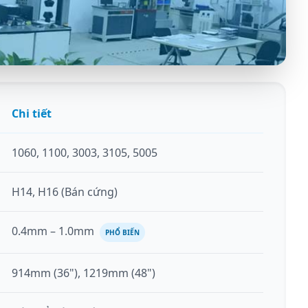
ao cấp
Chi tiết
 nhận phòng thí nghiệm
1060, 1100, 3003, 3105, 5005
H14, H16 (Bán cứng)
0.4mm – 1.0mm
PHỔ BIẾN
914mm (36"), 1219mm (48")