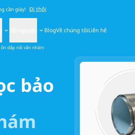
Đi thôi
g cần giày!
Blog
Về chúng tôi
Liên hệ
g
Tài nguyên
 ôn dập nổi vân nhám
ọc bảo
nhám