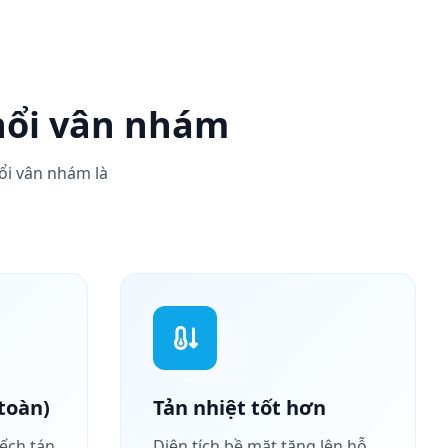
 nổi vân nhám
ổi vân nhám là
toàn)
Tản nhiệt tốt hơn
ếch tán
Diện tích bề mặt tăng lên hỗ