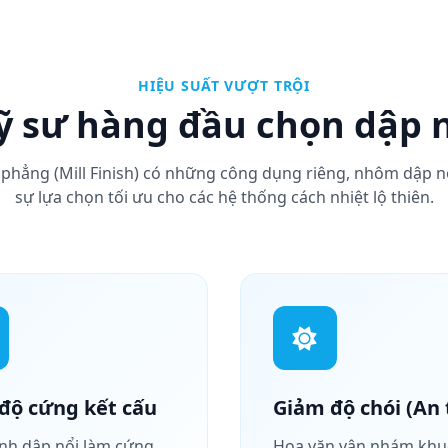
HIỆU SUẤT VƯỢT TRỘI
kỹ sư hàng đầu chọn dập
hẳng (Mill Finish) có những công dụng riêng, nhôm dập n
sự lựa chọn tối ưu cho các hệ thống cách nhiệt lộ thiên.
độ cứng kết cấu
Giảm độ chói (An 
ình dập nổi làm cứng
Hoa văn vân nhám khu