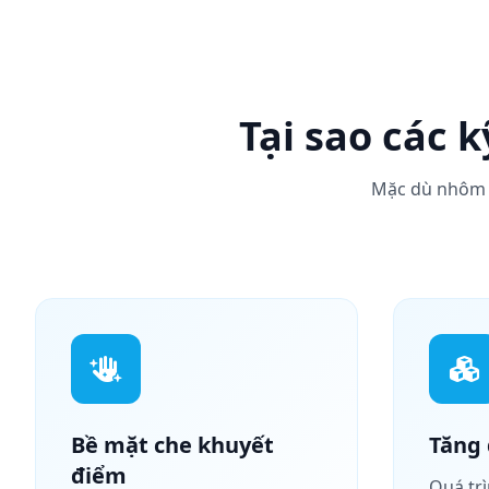
Tại sao các 
Mặc dù nhôm p
Bề mặt che khuyết
Tăng 
điểm
Quá tr