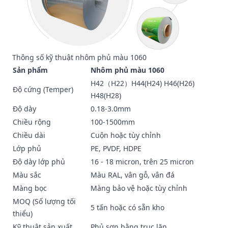
Thông số kỹ thuật nhôm phủ màu 1060
Sản phẩm
Nhôm phủ màu 1060
H42（H22）H44(H24) H46(H26)
Độ cứng (Temper)
H48(H28)
Độ dày
0.18-3.0mm
Chiều rộng
100-1500mm
Chiều dài
Cuộn hoặc tùy chỉnh
Lớp phủ
PE, PVDF, HDPE
Độ dày lớp phủ
16 - 18 micron, trên 25 micron
Màu sắc
Màu RAL, vân gỗ, vân đá
Màng bọc
Màng bảo vệ hoặc tùy chỉnh
MOQ (Số lượng tối
5 tấn hoặc có sẵn kho
thiểu)
Kỹ thuật sản xuất
Phủ sơn bằng trục lăn