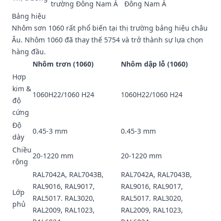
trường Đông Nam Á
Đông Nam Á
Bảng hiệu
Nhôm sơn 1060 rất phổ biến tại thị trường bảng hiệu châu
Âu. Nhôm 1060 đã thay thế 5754 và trở thành sự lựa chọn
hàng đầu.
Nhôm trơn (1060)
Nhôm dập lỗ (1060)
Hợp
kim &
1060H22/1060 H24
1060H22/1060 H24
độ
cứng
Độ
0.45-3 mm
0.45-3 mm
dày
Chiều
20-1220 mm
20-1220 mm
rộng
RAL7042A, RAL7043B,
RAL7042A, RAL7043B,
RAL9016, RAL9017,
RAL9016, RAL9017,
Lớp
RAL5017. RAL3020,
RAL5017. RAL3020,
phủ
RAL2009, RAL1023,
RAL2009, RAL1023,