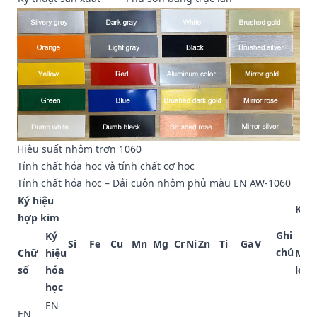
Hiệu suất nhôm trơn 1060
Tính chất hóa học và tính chất cơ học
Tính chất hóa học – Dải cuộn nhôm phủ màu EN AW-1060
Ký hiệu
Khá
hợp kim
Ghi
Ký
Si
Fe
Cu
Mn
Mg
Cr
Ni
Zn
Ti
Ga
V
chú
Chữ
hiệu
Mỗi
số
hóa
loại
học
EN
EN