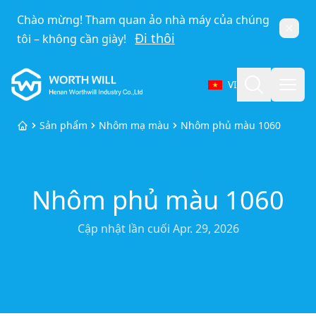
Chào mừng! Tham quan ảo nhà máy của chúng
Đóng
Đi thôi
tôi – không cần giày!
Worthwill
Tìm kiếm
Mở 
VI
Chọn ngôn ngữ
Sản phẩm
Nhôm mạ màu
Nhôm phủ màu 1060
Trang chủ
Nhôm phủ màu 1060
Cập nhật lần cuối
Apr. 29, 2026