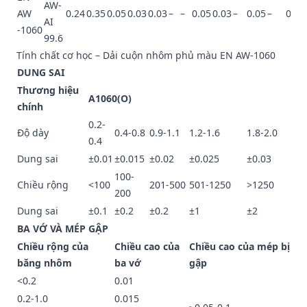
AW-
AW
0.24
0.35
0.05
0.03
0.03
–
–
0.05
0.03
–
0.05
–
0.03
AI
-1060
99.6
Tính chất cơ học – Dải cuộn nhôm phủ màu EN AW-1060
DUNG SAI
Thương hiệu
A1060(O)
chính
0.2-
Độ dày
0.4-0.8
0.9-1.1
1.2-1.6
1.8-2.0
0.4
Dung sai
±0.01
±0.015
±0.02
±0.025
±0.03
100-
Chiều rộng
<100
201-500
501-1250
>1250
200
Dung sai
±0.1
±0.2
±0.2
±1
±2
BA VỚ VÀ MÉP GẬP
Chiều rộng của
Chiều cao của
Chiều cao của mép bị
băng nhôm
ba vớ
gập
<0.2
0.01
0.2-1.0
0.015