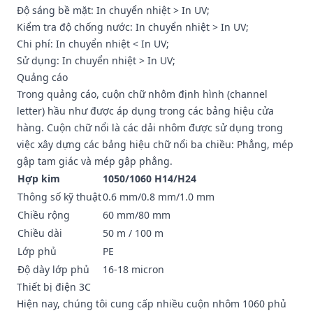
Độ sáng bề mặt: In chuyển nhiệt > In UV;
Kiểm tra độ chống nước: In chuyển nhiệt > In UV;
Chi phí: In chuyển nhiệt < In UV;
Sử dụng: In chuyển nhiệt > In UV;
Quảng cáo
Trong quảng cáo, cuộn chữ nhôm định hình (channel
letter) hầu như được áp dụng trong các bảng hiệu cửa
hàng. Cuộn chữ nổi là các dải nhôm được sử dụng trong
việc xây dựng các bảng hiệu chữ nổi ba chiều: Phẳng, mép
gập tam giác và mép gập phẳng.
Hợp kim
1050/1060 H14/H24
Thông số kỹ thuật
0.6 mm/0.8 mm/1.0 mm
Chiều rộng
60 mm/80 mm
Chiều dài
50 m / 100 m
Lớp phủ
PE
Độ dày lớp phủ
16-18 micron
Thiết bị điện 3C
Hiện nay, chúng tôi cung cấp nhiều cuộn nhôm 1060 phủ