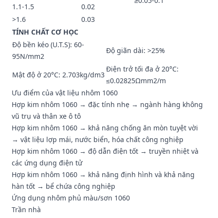
≥0.05-0.1
1.1-1.5
0.02
>1.6
0.03
TÍNH CHẤT CƠ HỌC
Độ bền kéo (U.T.S): 60-
Độ giãn dài: >25%
95N/mm2
Điện trở tối đa ở 20°C:
Mật độ ở 20°C: 2.703kg/dm3
≤0.02825Ωmm2/m
Ưu điểm của vật liệu nhôm 1060
Hợp kim nhôm 1060 → đặc tính nhẹ → ngành hàng không
vũ trụ và thân xe ô tô
Hợp kim nhôm 1060 → khả năng chống ăn mòn tuyệt vời
→ vật liệu lợp mái, nước biển, hóa chất công nghiệp
Hợp kim nhôm 1060 → độ dẫn điện tốt → truyền nhiệt và
các ứng dụng điện tử
Hợp kim nhôm 1060 → khả năng định hình và khả năng
hàn tốt → bể chứa công nghiệp
Ứng dụng nhôm phủ màu/sơn 1060
Trần nhà