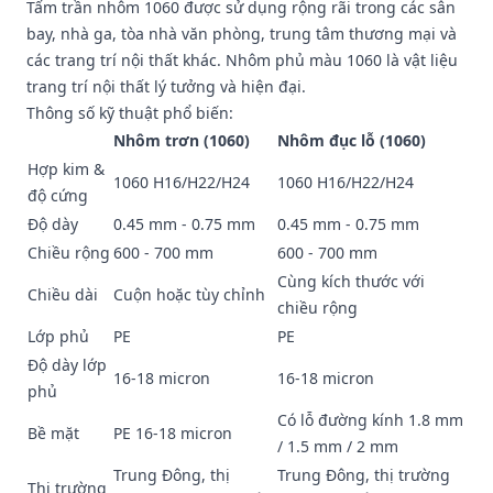
Tấm trần nhôm 1060 được sử dụng rộng rãi trong các sân
bay, nhà ga, tòa nhà văn phòng, trung tâm thương mại và
các trang trí nội thất khác. Nhôm phủ màu 1060 là vật liệu
trang trí nội thất lý tưởng và hiện đại.
Thông số kỹ thuật phổ biến:
Nhôm trơn (1060)
Nhôm đục lỗ (1060)
Hợp kim &
1060 H16/H22/H24
1060 H16/H22/H24
độ cứng
Độ dày
0.45 mm - 0.75 mm
0.45 mm - 0.75 mm
Chiều rộng
600 - 700 mm
600 - 700 mm
Cùng kích thước với
Chiều dài
Cuộn hoặc tùy chỉnh
chiều rộng
Lớp phủ
PE
PE
Độ dày lớp
16-18 micron
16-18 micron
phủ
Có lỗ đường kính 1.8 mm
Bề mặt
PE 16-18 micron
/ 1.5 mm / 2 mm
Trung Đông, thị
Trung Đông, thị trường
Thị trường