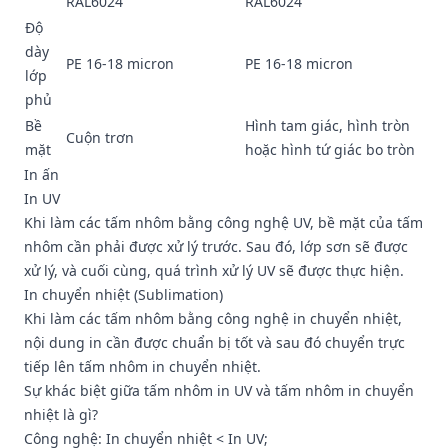
RAL6024
RAL6024
Độ
dày
PE 16-18 micron
PE 16-18 micron
lớp
phủ
Bề
Hình tam giác, hình tròn
Cuộn trơn
mặt
hoặc hình tứ giác bo tròn
In ấn
In UV
Khi làm các tấm nhôm bằng công nghệ UV, bề mặt của tấm
nhôm cần phải được xử lý trước. Sau đó, lớp sơn sẽ được
xử lý, và cuối cùng, quá trình xử lý UV sẽ được thực hiện.
In chuyển nhiệt (Sublimation)
Khi làm các tấm nhôm bằng công nghệ in chuyển nhiệt,
nội dung in cần được chuẩn bị tốt và sau đó chuyển trực
tiếp lên tấm nhôm in chuyển nhiệt.
Sự khác biệt giữa tấm nhôm in UV và tấm nhôm in chuyển
nhiệt là gì?
Công nghệ: In chuyển nhiệt < In UV;