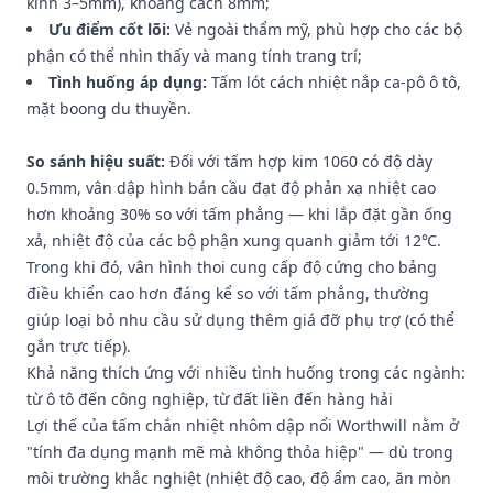
kính 3–5mm), khoảng cách 8mm;
Ưu điểm cốt lõi:
Vẻ ngoài thẩm mỹ, phù hợp cho các bộ
phận có thể nhìn thấy và mang tính trang trí;
Tình huống áp dụng:
Tấm lót cách nhiệt nắp ca-pô ô tô,
mặt boong du thuyền.
So sánh hiệu suất:
Đối với tấm hợp kim 1060 có độ dày
0.5mm, vân dập hình bán cầu đạt độ phản xạ nhiệt cao
hơn khoảng 30% so với tấm phẳng — khi lắp đặt gần ống
xả, nhiệt độ của các bộ phận xung quanh giảm tới 12℃.
Trong khi đó, vân hình thoi cung cấp độ cứng cho bảng
điều khiển cao hơn đáng kể so với tấm phẳng, thường
giúp loại bỏ nhu cầu sử dụng thêm giá đỡ phụ trợ (có thể
gắn trực tiếp).
Khả năng thích ứng với nhiều tình huống trong các ngành:
từ ô tô đến công nghiệp, từ đất liền đến hàng hải
Lợi thế của tấm chắn nhiệt nhôm dập nổi Worthwill nằm ở
"tính đa dụng mạnh mẽ mà không thỏa hiệp" — dù trong
môi trường khắc nghiệt (nhiệt độ cao, độ ẩm cao, ăn mòn