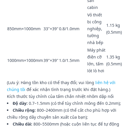
sàn
cabin
Vỏ thiết
bị công
1.15 kg
850mm×1000mm
33"×39"
0.8/1.0mm
nghiệp,
(0.5mm)
tường
nhà bếp
Máy phát
điện cỡ
1.35 kg
1000mm×1000mm
39"×39"
1.0/1.5mm
lớn, tấm
(0.5mm)
lót lò hơi
(Lưu ý: Hàng tồn kho có thể thay đổi; vui lòng
liên hệ với
chúng tôi
để xác nhận tình trạng trước khi đặt hàng.)
Kích thước tùy chỉnh của tấm chắn nhiệt nhôm dập nổi
Độ dày:
0.7–1.5mm (có thể tùy chỉnh mỏng đến 0.2mm);
Chiều rộng:
800–2400mm (có thể cắt cho phù hợp với
chiều rộng dây chuyền sản xuất của bạn);
Chiều dài:
800–5500mm (hoặc cuộn liên tục để tự động