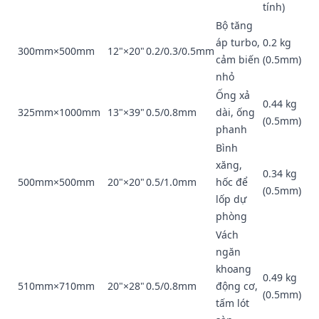
tính)
Bộ tăng
áp turbo,
0.2 kg
300mm×500mm
12"×20"
0.2/0.3/0.5mm
cảm biến
(0.5mm)
nhỏ
Ống xả
0.44 kg
325mm×1000mm
13"×39"
0.5/0.8mm
dài, ống
(0.5mm)
phanh
Bình
xăng,
0.34 kg
500mm×500mm
20"×20"
0.5/1.0mm
hốc để
(0.5mm)
lốp dự
phòng
Vách
ngăn
khoang
0.49 kg
510mm×710mm
20"×28"
0.5/0.8mm
động cơ,
(0.5mm)
tấm lót