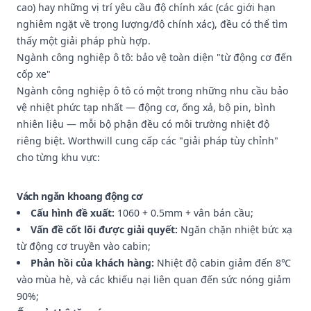
cao) hay những vị trí yêu cầu độ chính xác (các giới hạn
nghiêm ngặt về trọng lượng/độ chính xác), đều có thể tìm
thấy một giải pháp phù hợp.
Ngành công nghiệp ô tô: bảo vệ toàn diện "từ động cơ đến
cốp xe"
Ngành công nghiệp ô tô có một trong những nhu cầu bảo
vệ nhiệt phức tạp nhất — động cơ, ống xả, bộ pin, bình
nhiên liệu — mỗi bộ phận đều có môi trường nhiệt độ
riêng biệt. Worthwill cung cấp các "giải pháp tùy chỉnh"
cho từng khu vực:
Vách ngăn khoang động cơ
Cấu hình đề xuất:
1060 + 0.5mm + vân bán cầu;
Vấn đề cốt lõi được giải quyết:
Ngăn chặn nhiệt bức xạ
từ động cơ truyền vào cabin;
Phản hồi của khách hàng:
Nhiệt độ cabin giảm đến 8℃
vào mùa hè, và các khiếu nại liên quan đến sức nóng giảm
90%;