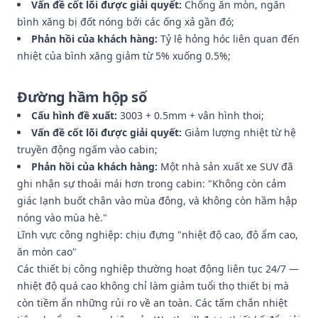
Vấn đề cốt lõi được giải quyết:
Chống ăn mòn, ngăn
bình xăng bị đốt nóng bởi các ống xả gần đó;
Phản hồi của khách hàng:
Tỷ lệ hỏng hóc liên quan đến
nhiệt của bình xăng giảm từ 5% xuống 0.5%;
Đường hầm hộp số
Cấu hình đề xuất:
3003 + 0.5mm + vân hình thoi;
Vấn đề cốt lõi được giải quyết:
Giảm lượng nhiệt từ hệ
truyền động ngấm vào cabin;
Phản hồi của khách hàng:
Một nhà sản xuất xe SUV đã
ghi nhận sự thoải mái hơn trong cabin: "Không còn cảm
giác lạnh buốt chân vào mùa đông, và không còn hầm hập
nóng vào mùa hè."
Lĩnh vực công nghiệp: chịu đựng "nhiệt độ cao, độ ẩm cao,
ăn mòn cao"
Các thiết bị công nghiệp thường hoạt động liên tục 24/7 —
nhiệt độ quá cao không chỉ làm giảm tuổi thọ thiết bị mà
còn tiềm ẩn những rủi ro về an toàn. Các tấm chắn nhiệt