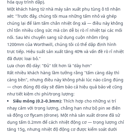
hóa quy trình dập).
Một khách hàng từ nhà máy sản xuất phụ tùng ô tô nhận
xét: "Trước đây, chúng tôi mua những tấm nhỏ và ghép
chúng lại để làm tấm chắn nhiệt ống xả — điều này không
chỉ tốn nhiều công sức mà còn dễ bị rò rỉ nhiệt tại các mối
nối. Sau khi chuyển sang sử dụng cuộn nhôm rộng
1200mm của Worthwill, chúng tôi có thể dập định hình
trực tiếp. Hiệu suất sản xuất tăng 40% và vấn đề rò rỉ nhiệt
đã được loại bỏ."
Lựa chọn độ dày: "Đủ" tốt hơn là "dày hơn"
Rất nhiều khách hàng lầm tưởng rằng "tấm càng dày thì
càng bền", nhưng điều này không phải lúc nào cũng đúng
— chọn đúng độ dày sẽ đảm bảo cả hiệu quả bảo vệ cũng
như tiết kiệm chi phí/trọng lượng:
Siêu mỏng (0.2–0.3mm):
Thích hợp cho những vị trí
nhạy cảm với trọng lượng, chẳng hạn như bộ pin xe điện
và động cơ flycam (drone). Một nhà sản xuất drone đã sử
dụng tấm 0.2mm để cách nhiệt động cơ — trọng lượng chỉ
tăng 15g, nhưng nhiệt độ động cơ được kiểm soát dưới