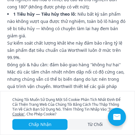
cong 180° (không được phép có vết nứt);
1 Tiêu hủy — Tiêu hủy theo lô:
Nếu bất kỳ sản phẩm
nào không vượt qua được thử nghiệm, toàn bộ lô hàng đó
sẽ bị tiêu hủy — không có chuyện làm lại hay đem bán
giảm giá.
Sự kiểm soát chất lượng khắt khe này đảm bảo rằng tỷ lệ
sản phẩm đạt tiêu chuẩn của Worthwill luôn ở mức trên
99.9%.
Đóng gói & hậu cần: đảm bảo giao hàng "không hư hại"
Mặc dù các tấm chắn nhiệt nhôm dập nổi có độ cứng cao,
nhưng chúng vẫn có thể bị biến dạng do lực nén trong
quá trình vận chuyển. Worthwill thiết kế các giải pháp
đóng gói chuyên biệt cho từng loại đơn hàng khác nhau:
Chúng Tôi Muốn Sử Dụng Một Số Cookie Phân Tích Nhất Định Để
Các tấm nhỏ theo lô:
Ngăn cách bằng giấy bồi dày
Cải Thiện Trang Web Của Chúng Tôi Bằng Cách Thu Thập Thông
5mm, mỗi gói 10 tấm, có bọc túi nilon chống thấm nước
Tin Về Cách Bạn Sử Dụng Nó. Thêm Thông Tin Nhấp Vào
'Trang
Cookie'
. Cho Phép Cookie?
bên ngoài;
Các cuộn theo lô lớn:
Cố định trên pallet gỗ, bọc màng
Chấp Nhận
Từ Chối
chống thấm + xốp chống va đập để chống lăn lóc khi vận