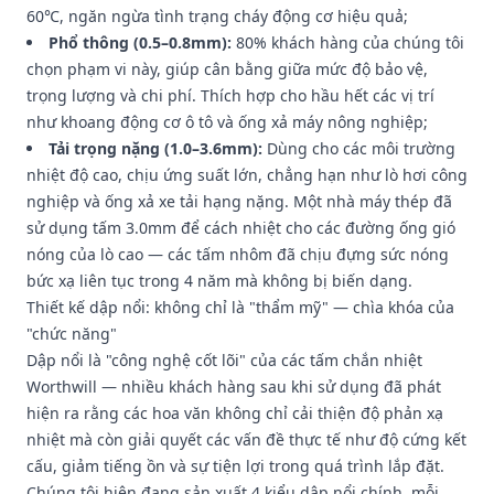
60℃, ngăn ngừa tình trạng cháy động cơ hiệu quả;
Phổ thông (0.5–0.8mm):
80% khách hàng của chúng tôi
chọn phạm vi này, giúp cân bằng giữa mức độ bảo vệ,
trọng lượng và chi phí. Thích hợp cho hầu hết các vị trí
như khoang động cơ ô tô và ống xả máy nông nghiệp;
Tải trọng nặng (1.0–3.6mm):
Dùng cho các môi trường
nhiệt độ cao, chịu ứng suất lớn, chẳng hạn như lò hơi công
nghiệp và ống xả xe tải hạng nặng. Một nhà máy thép đã
sử dụng tấm 3.0mm để cách nhiệt cho các đường ống gió
nóng của lò cao — các tấm nhôm đã chịu đựng sức nóng
bức xạ liên tục trong 4 năm mà không bị biến dạng.
Thiết kế dập nổi: không chỉ là "thẩm mỹ" — chìa khóa của
"chức năng"
Dập nổi là "công nghệ cốt lõi" của các tấm chắn nhiệt
Worthwill — nhiều khách hàng sau khi sử dụng đã phát
hiện ra rằng các hoa văn không chỉ cải thiện độ phản xạ
nhiệt mà còn giải quyết các vấn đề thực tế như độ cứng kết
cấu, giảm tiếng ồn và sự tiện lợi trong quá trình lắp đặt.
Chúng tôi hiện đang sản xuất 4 kiểu dập nổi chính, mỗi