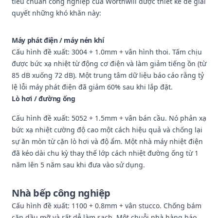
tiêu chuẩn công nghiệp của Worthwill được thiết kế để giải
quyết những khó khăn này:
Máy phát điện / máy nén khí
Cấu hình đề xuất: 3004 + 1.0mm + vân hình thoi. Tấm chịu
được bức xạ nhiệt từ động cơ điện và làm giảm tiếng ồn (từ
85 dB xuống 72 dB). Một trung tâm dữ liệu báo cáo rằng tỷ
lệ lỗi máy phát điện đã giảm 60% sau khi lắp đặt.
Lò hơi / đường ống
Cấu hình đề xuất: 5052 + 1.5mm + vân bán cầu. Nó phản xạ
bức xạ nhiệt cường độ cao một cách hiệu quả và chống lại
sự ăn mòn từ cặn lò hơi và độ ẩm. Một nhà máy nhiệt điện
đã kéo dài chu kỳ thay thế lớp cách nhiệt đường ống từ 1
năm lên 5 năm sau khi đưa vào sử dụng.
Nhà bếp công nghiệp
Cấu hình đề xuất: 1100 + 0.8mm + vân stucco. Chống bám
cặn dầu mỡ và rất dễ làm sạch. Một chuỗi nhà hàng báo