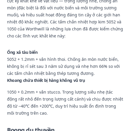
cực kỳ khắt khe về vật liệu — trọng lượng nhẹ, chống ăn
mòn (đặc biệt là đối với nước biển và môi trường sương
muối), và hiệu suất hoạt động đáng tin cậy ở các giới hạn
nhiệt độ khắc nghiệt. Các tấm chắn nhiệt hợp kim 5052 và
1050 của Worthwill là những lựa chọn đã được kiểm chứng
cho các lĩnh vực khắt khe này:
Ống xả tàu biển
5052 + 1.2mm + vân hình thoi. Chống ăn mòn nước biển,
không bị rỉ sét sau 3 năm sử dụng và nhẹ hơn 66% so với
các tấm chắn nhiệt bằng thép tương đương.
Khoang chứa thiết bị hàng không vũ trụ
1050 + 0.2mm + vân stucco. Trọng lượng siêu nhẹ (tác
động rất nhỏ đến trọng lượng cất cánh) và chịu được nhiệt
độ từ −40℃ đến +200℃, duy trì hiệu suất ổn định trong
môi trường trên cao.
Boong du thuyền