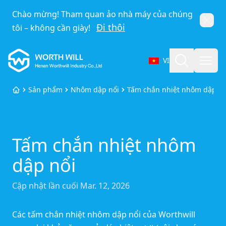
Chào mừng! Tham quan ảo nhà máy của chúng
Đóng
Đi thôi
tôi – không cần giày!
Worthwill
Tìm kiếm
Mở 
VI
Chọn ngôn ngữ
Sản phẩm
Nhôm dập nổi
Tấm chắn nhiệt nhôm dập nổ
Trang chủ
Tấm chắn nhiệt nhôm
dập nổi
Cập nhật lần cuối
Mar. 12, 2026
Các tấm chắn nhiệt nhôm dập nổi của Worthwill