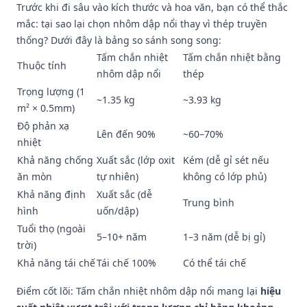
Trước khi đi sâu vào kích thước và hoa văn, bạn có thể thắc
mắc: tại sao lại chọn nhôm dập nổi thay vì thép truyền
thống? Dưới đây là bảng so sánh song song:
Tấm chắn nhiệt
Tấm chắn nhiệt bằng
Thuộc tính
nhôm dập nổi
thép
Trọng lượng (1
~1.35 kg
~3.93 kg
m² × 0.5mm)
Độ phản xạ
Lên đến 90%
~60–70%
nhiệt
Khả năng chống
Xuất sắc (lớp oxit
Kém (dễ gỉ sét nếu
ăn mòn
tự nhiên)
không có lớp phủ)
Khả năng định
Xuất sắc (dễ
Trung bình
hình
uốn/dập)
Tuổi thọ (ngoài
5–10+ năm
1–3 năm (dễ bị gỉ)
trời)
Khả năng tái chế
Tái chế 100%
Có thể tái chế
Điểm cốt lõi: Tấm chắn nhiệt nhôm dập nổi mang lại
hiệu