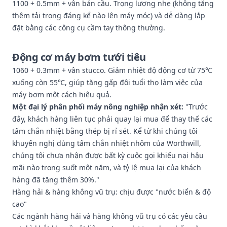
1100 + 0.5mm + vân bán cầu. Trọng lượng nhẹ (không tăng
thêm tải trọng đáng kể nào lên máy móc) và dễ dàng lắp
đặt bằng các công cụ cầm tay thông thường.
Động cơ máy bơm tưới tiêu
1060 + 0.3mm + vân stucco. Giảm nhiệt độ động cơ từ 75℃
xuống còn 55℃, giúp tăng gấp đôi tuổi thọ làm việc của
máy bơm một cách hiệu quả.
Một đại lý phân phối máy nông nghiệp nhận xét:
"Trước
đây, khách hàng liên tục phải quay lại mua để thay thế các
tấm chắn nhiệt bằng thép bị rỉ sét. Kể từ khi chúng tôi
khuyến nghị dùng tấm chắn nhiệt nhôm của Worthwill,
chúng tôi chưa nhận được bất kỳ cuộc gọi khiếu nại hậu
mãi nào trong suốt một năm, và tỷ lệ mua lại của khách
hàng đã tăng thêm 30%."
Hàng hải & hàng không vũ trụ: chịu được "nước biển & độ
cao"
Các ngành hàng hải và hàng không vũ trụ có các yêu cầu