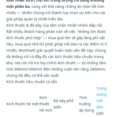
suất nhiệt vượt trội với trọng lượng chỉ bằng khoảng
một phần ba
, cùng với khả năng chống ăn mòn tốt hơn
nhiều — khiến chúng trở thành lựa chọn ưu tiên cho các
giải pháp quản lý nhiệt hiện đại.
Kích thước & độ dày của tấm chắn nhiệt nhôm dập nổi
Rất nhiều khách hàng phàn nàn về việc "không tìm được
kích thước phù hợp" — mua quá lớn sẽ gây lãng phí vật
liệu, mua quá nhỏ thì phải ghép nối (tạo ra các điểm rò rỉ
nhiệt). Worthwill giải quyết hoàn toàn vấn đề này: chúng
tôi không chỉ có đầy đủ các kích thước tiêu chuẩn trong
kho, mà còn hỗ trợ tùy chỉnh kích thước — từ những tấm
nhỏ 300mm×500mm đến những cuộn lớn rộng 2400mm,
chúng tôi đều có thể sản xuất.
Kích thước tiêu chuẩn có sẵn
Trọng
lượng
Kích
Tình
Độ dày phổ
mỗi
Kích thước hệ mét
thước
huống
biến
tấm
hệ inch
áp dụng
(ước