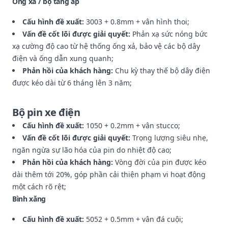
Ống xả / bộ tăng áp
Cấu hình đề xuất:
3003 + 0.8mm + vân hình thoi;
Vấn đề cốt lõi được giải quyết:
Phản xạ sức nóng bức
xạ cường độ cao từ hệ thống ống xả, bảo vệ các bộ dây
điện và ống dẫn xung quanh;
Phản hồi của khách hàng:
Chu kỳ thay thế bộ dây điện
được kéo dài từ 6 tháng lên 3 năm;
Bộ pin xe điện
Cấu hình đề xuất:
1050 + 0.2mm + vân stucco;
Vấn đề cốt lõi được giải quyết:
Trọng lượng siêu nhẹ,
ngăn ngừa sự lão hóa của pin do nhiệt độ cao;
Phản hồi của khách hàng:
Vòng đời của pin được kéo
dài thêm tới 20%, góp phần cải thiện phạm vi hoạt động
một cách rõ rệt;
Bình xăng
Cấu hình đề xuất:
5052 + 0.5mm + vân đá cuội;