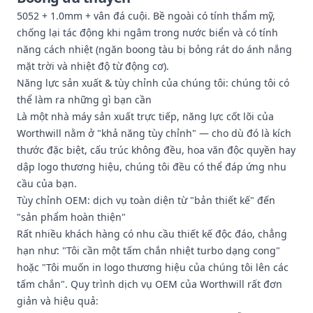
5052 + 1.0mm + vân đá cuội. Bề ngoài có tính thẩm mỹ,
chống lại tác động khi ngâm trong nước biển và có tính
năng cách nhiệt (ngăn boong tàu bị bỏng rát do ánh nắng
mặt trời và nhiệt độ từ động cơ).
Năng lực sản xuất & tùy chỉnh của chúng tôi: chúng tôi có
thể làm ra những gì bạn cần
Là một nhà máy sản xuất trực tiếp, năng lực cốt lõi của
Worthwill nằm ở "khả năng tùy chỉnh" — cho dù đó là kích
thước đặc biệt, cấu trúc không đều, hoa văn độc quyền hay
dập logo thương hiệu, chúng tôi đều có thể đáp ứng nhu
cầu của bạn.
Tùy chỉnh OEM: dịch vụ toàn diện từ "bản thiết kế" đến
"sản phẩm hoàn thiện"
Rất nhiều khách hàng có nhu cầu thiết kế độc đáo, chẳng
hạn như: "Tôi cần một tấm chắn nhiệt turbo dạng cong"
hoặc "Tôi muốn in logo thương hiệu của chúng tôi lên các
tấm chắn". Quy trình dịch vụ OEM của Worthwill rất đơn
giản và hiệu quả: