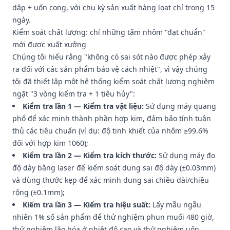
dập + uốn cong, với chu kỳ sản xuất hàng loạt chỉ trong 15
ngày.
Kiểm soát chất lượng: chỉ những tấm nhôm "đạt chuẩn"
mới được xuất xưởng
Chúng tôi hiểu rằng "không có sai sót nào được phép xảy
ra đối với các sản phẩm bảo vệ cách nhiệt", vì vậy chúng
tôi đã thiết lập một hệ thống kiểm soát chất lượng nghiêm
ngặt "3 vòng kiểm tra + 1 tiêu hủy":
Kiểm tra lần 1 — Kiểm tra vật liệu:
Sử dụng máy quang
phổ để xác minh thành phần hợp kim, đảm bảo tính tuân
thủ các tiêu chuẩn (ví dụ: độ tinh khiết của nhôm ≥99.6%
đối với hợp kim 1060);
Kiểm tra lần 2 — Kiểm tra kích thước:
Sử dụng máy đo
độ dày bằng laser để kiểm soát dung sai độ dày (±0.03mm)
và dùng thước kẹp để xác minh dung sai chiều dài/chiều
rộng (±0.1mm);
Kiểm tra lần 3 — Kiểm tra hiệu suất:
Lấy mẫu ngẫu
nhiên 1% số sản phẩm để thử nghiệm phun muối 480 giờ,
thử nghiệm lão hóa ở nhiệt độ cao và thử nghiệm uốn