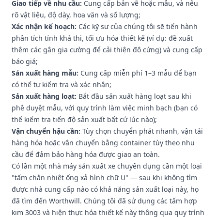
Giao tiếp về nhu cầu:
Cung cấp bản vẽ hoặc mẫu, và nêu
rõ vật liệu, độ dày, hoa văn và số lượng;
Xác nhận kế hoạch:
Các kỹ sư của chúng tôi sẽ tiến hành
phân tích tính khả thi, tối ưu hóa thiết kế (ví dụ: đề xuất
thêm các gân gia cường để cải thiện độ cứng) và cung cấp
báo giá;
Sản xuất hàng mẫu:
Cung cấp miễn phí 1–3 mẫu để bạn
có thể tự kiểm tra và xác nhận;
Sản xuất hàng loạt:
Bắt đầu sản xuất hàng loạt sau khi
phê duyệt mẫu, với quy trình làm việc minh bạch (bạn có
thể kiểm tra tiến độ sản xuất bất cứ lúc nào);
Vận chuyển hậu cần:
Tùy chọn chuyển phát nhanh, vận tải
hàng hóa hoặc vận chuyển bằng container tùy theo nhu
cầu để đảm bảo hàng hóa được giao an toàn.
Có lần một nhà máy sản xuất xe chuyên dụng cần một loại
"tấm chắn nhiệt ống xả hình chữ U" — sau khi không tìm
được nhà cung cấp nào có khả năng sản xuất loại này, họ
đã tìm đến Worthwill. Chúng tôi đã sử dụng các tấm hợp
kim 3003 và hiện thực hóa thiết kế này thông qua quy trình