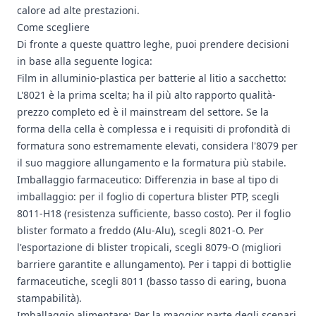
calore ad alte prestazioni.
Come scegliere
Di fronte a queste quattro leghe, puoi prendere decisioni
in base alla seguente logica:
Film in alluminio-plastica per batterie al litio a sacchetto:
L'8021 è la prima scelta; ha il più alto rapporto qualità-
prezzo completo ed è il mainstream del settore. Se la
forma della cella è complessa e i requisiti di profondità di
formatura sono estremamente elevati, considera l'8079 per
il suo maggiore allungamento e la formatura più stabile.
Imballaggio farmaceutico: Differenzia in base al tipo di
imballaggio: per il foglio di copertura blister PTP, scegli
8011-H18 (resistenza sufficiente, basso costo). Per il foglio
blister formato a freddo (Alu-Alu), scegli 8021-O. Per
l'esportazione di blister tropicali, scegli 8079-O (migliori
barriere garantite e allungamento). Per i tappi di bottiglie
farmaceutiche, scegli
8011
(basso tasso di earing, buona
stampabilità).
Imballaggio alimentare: Per la maggior parte degli scenari,