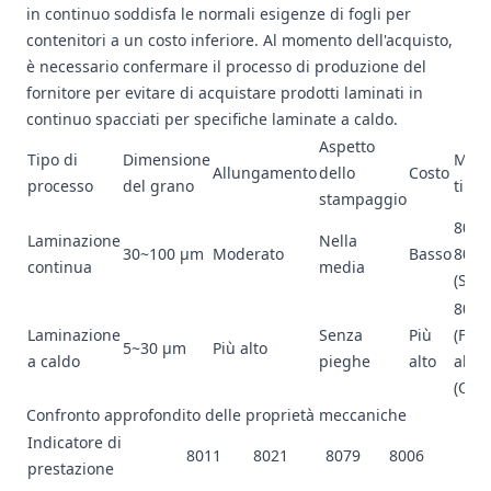
in continuo soddisfa le normali esigenze di fogli per
contenitori a un costo inferiore. Al momento dell'acquisto,
è necessario confermare il processo di produzione del
fornitore per evitare di acquistare prodotti laminati in
continuo spacciati per specifiche laminate a caldo.
Aspetto
Tipo di
Dimensione
Mode
Allungamento
dello
Costo
processo
del grano
tipici
stampaggio
8011
Laminazione
Nella
30~100 μm
Moderato
Basso
8021
continua
media
(Sta
8006
Laminazione
Senza
Più
(Fasc
5~30 μm
Più alto
a caldo
pieghe
alto
alta)
(Opz
Confronto approfondito delle proprietà meccaniche
Indicatore di
8011
8021
8079
8006
prestazione