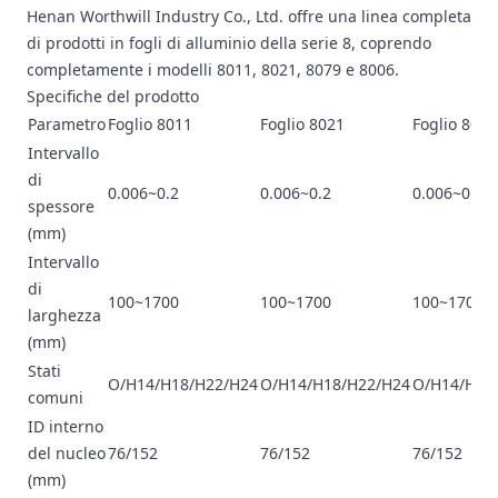
Henan Worthwill Industry Co., Ltd. offre una linea completa
di prodotti in fogli di alluminio della serie 8, coprendo
completamente i modelli 8011, 8021, 8079 e 8006.
Specifiche del prodotto
Parametro
Foglio 8011
Foglio 8021
Foglio 8079
Intervallo
di
0.006~0.2
0.006~0.2
0.006~0.2
spessore
(mm)
Intervallo
di
100~1700
100~1700
100~1700
larghezza
(mm)
Stati
O/H14/H18/H22/H24
O/H14/H18/H22/H24
O/H14/H18
comuni
ID interno
del nucleo
76/152
76/152
76/152
(mm)