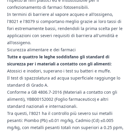
rispetto ai film plastici ed è insostituibile per il
confezionamento di farmaci fotosensibili.
In termini di barriere al vapore acqueo e all'ossigeno,
l'8021 e l'8079 si comportano meglio grazie ai loro tassi di
fori estremamente bassi, rendendoli la prima scelta per le
applicazioni con severi requisiti di barriera all'umidità e
all'ossigeno.
Sicurezza alimentare e dei farmaci
Tutte e quattro le leghe soddisfano gli standard di
sicurezza per i materiali a contatto con gli alimenti:
Atossici e inodori, superano i test su batteri e muffe.
Il test di spazzolatura ad acqua superficiale raggiunge lo
standard di Grado A.
Conforme a GB 4806.7-2016 (Materiali a contatto con gli
alimenti), YBB00152002 (Foglio farmaceutico) e altri
standard nazionali e internazionali.
Tra questi, l'8021 ha il controllo più severo sui metalli
pesanti: Piombo (Pb) ≤0.01 mg/kg, Cadmio (Cd) ≤0.005
mg/kg, con metalli pesanti totali non superiori a 0.25 ppm,