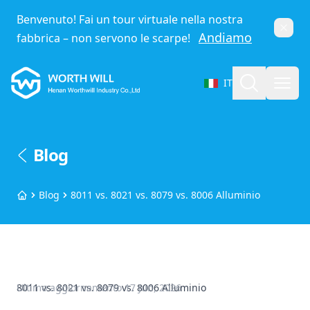
Benvenuto! Fai un tour virtuale nella nostra
Chiud
Andiamo
fabbrica – non servono le scarpe!
Worthwill
Cerca
Apri
IT
Seleziona lingua
Blog
Blog
8011 vs. 8021 vs. 8079 vs. 8006 Alluminio
Home
8011 vs. 8021 vs. 8079 vs. 8006 Alluminio
Ultimo aggiornamento
17 Jun, 2026