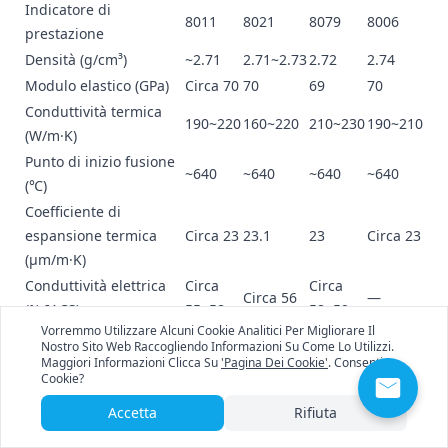
Indicatore di
8011
8021
8079
8006
prestazione
Densità (g/cm³)
~2.71
2.71~2.73
2.72
2.74
Modulo elastico (GPa)
Circa 70
70
69
70
Conduttività termica
190~220
160~220
210~230
190~210
(W/m·K)
Punto di inizio fusione
~640
~640
~640
~640
(℃)
Coefficiente di
espansione termica
Circa 23
23.1
23
Circa 23
(μm/m·K)
Conduttività elettrica
Circa
Circa
Circa 56
—
(% IACS)
55~58
58~59
Vorremmo Utilizzare Alcuni Cookie Analitici Per Migliorare Il
Appendice C: Proprietà meccaniche per stato
Nostro Sito Web Raccogliendo Informazioni Su Come Lo Utilizzi.
Stato
Indicatore
8011
8021
8079
8006
Maggiori Informazioni Clicca Su
'Pagina Dei Cookie'
. Consenti I
Cookie?
Stato
Resistenza alla
80~110
70~100
80~100
123~135
O
trazione (MPa)
Accetta
Rifiuta
Stato
Allungamento
Circa
≥18
≥20
Eccellente