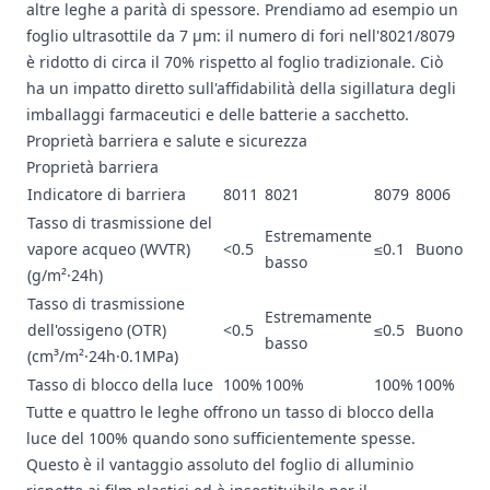
altre leghe a parità di spessore. Prendiamo ad esempio un
foglio ultrasottile da 7 μm: il numero di fori nell'8021/8079
è ridotto di circa il 70% rispetto al foglio tradizionale. Ciò
ha un impatto diretto sull'affidabilità della sigillatura degli
imballaggi farmaceutici e delle batterie a sacchetto.
Proprietà barriera e salute e sicurezza
Proprietà barriera
Indicatore di barriera
8011
8021
8079
8006
Tasso di trasmissione del
Estremamente
vapore acqueo (WVTR)
<0.5
≤0.1
Buono
basso
(g/m²·24h)
Tasso di trasmissione
Estremamente
dell'ossigeno (OTR)
<0.5
≤0.5
Buono
basso
(cm³/m²·24h·0.1MPa)
Tasso di blocco della luce
100%
100%
100%
100%
Tutte e quattro le leghe offrono un tasso di blocco della
luce del 100% quando sono sufficientemente spesse.
Questo è il vantaggio assoluto del foglio di alluminio