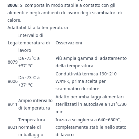
8006:
Si comporta in modo stabile a contatto con gli
alimenti e negli ambienti di lavoro degli scambiatori di
calore.
Adattabilità alla temperatura
Intervallo di
Lega
temperatura di
Osservazioni
lavoro
Da -73℃ a
Più ampia gamma di adattamento
8079
+371℃
della temperatura
Conduttività termica 190~210
Da -73℃ a
8006
W/m·K, prima scelta per
+371℃
scambiatori di calore
Adatto per imballaggi alimentari
Ampio intervallo
8011
sterilizzati in autoclave a 121℃/30
di temperatura
min
Temperatura
Inizia a sciogliersi a 640~650℃,
8021
normale di
completamente stabile nello stato
imballaggio
di lavoro