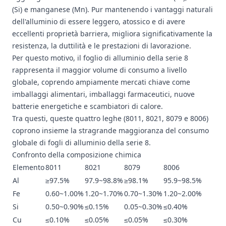
(Si) e manganese (Mn). Pur mantenendo i vantaggi naturali
dell'alluminio di essere leggero, atossico e di avere
eccellenti proprietà barriera, migliora significativamente la
resistenza, la duttilità e le prestazioni di lavorazione.
Per questo motivo, il foglio di alluminio della serie 8
rappresenta il maggior volume di consumo a livello
globale, coprendo ampiamente mercati chiave come
imballaggi alimentari, imballaggi farmaceutici, nuove
batterie energetiche e scambiatori di calore.
Tra questi, queste quattro leghe (8011, 8021, 8079 e 8006)
coprono insieme la stragrande maggioranza del consumo
globale di fogli di alluminio della serie 8.
Confronto della composizione chimica
Elemento
8011
8021
8079
8006
Al
≥97.5%
97.9~98.8%
≥98.1%
95.9~98.5%
Fe
0.60~1.00%
1.20~1.70%
0.70~1.30%
1.20~2.00%
Si
0.50~0.90%
≤0.15%
0.05~0.30%
≤0.40%
Cu
≤0.10%
≤0.05%
≤0.05%
≤0.30%