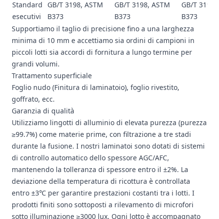
Standard
GB/T 3198, ASTM
GB/T 3198, ASTM
GB/T 3198,
esecutivi
B373
B373
B373
Supportiamo il taglio di precisione fino a una larghezza
minima di 10 mm e accettiamo sia ordini di campioni in
piccoli lotti sia accordi di fornitura a lungo termine per
grandi volumi.
Trattamento superficiale
Foglio nudo (Finitura di laminatoio),
foglio rivestito
,
goffrato, ecc.
Garanzia di qualità
Utilizziamo lingotti di alluminio di elevata purezza (purezza
≥99.7%) come materie prime, con filtrazione a tre stadi
durante la fusione. I nostri laminatoi sono dotati di sistemi
di controllo automatico dello spessore AGC/AFC,
mantenendo la tolleranza di spessore entro il ±2%. La
deviazione della temperatura di ricottura è controllata
entro ±3℃ per garantire prestazioni costanti tra i lotti. I
prodotti finiti sono sottoposti a rilevamento di microfori
sotto illuminazione ≥3000 lux. Ogni lotto è accompagnato