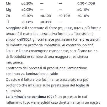
Mn
≤0.20%
—
—
0.30~1.00%
Mg
≤0.05%
—
—
≤0.10%
Zn
≤0.10%
≤0.10%
≤0.10%
≤0.10%
Ti
≤0.08%
≤0.08%
—
—
Maggiore è il contenuto di ferro (es. 8006, 8021), più forte e
tenace è il materiale. L'esclusiva formula a "bassissimo
silicio" dell'8021 gli conferisce pochissimi fori e prestazioni
di imbutitura profonda imbattibili. Al contrario, poiché
l'8011 e l'8006 contengono manganese, sacrificano un po'
di flessibilità in cambio di una maggiore resistenza
meccanica.
Confronto dei processi di produzione: laminazione
continua vs. laminazione a caldo
Questo è il fattore più facilmente trascurato ma più
profondo che influisce sulle prestazioni del foglio di
alluminio.
La laminazione continua (CC)
è un processo in cui
l'alluminio fuso viene solidificato direttamente in un nastro