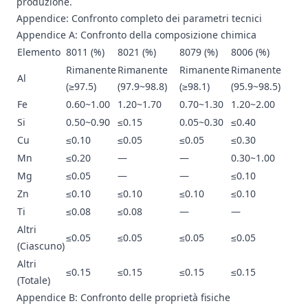
produzione.
Appendice: Confronto completo dei parametri tecnici
Appendice A: Confronto della composizione chimica
Elemento
8011 (%)
8021 (%)
8079 (%)
8006 (%)
Rimanente
Rimanente
Rimanente
Rimanente
Al
(≥97.5)
(97.9~98.8)
(≥98.1)
(95.9~98.5)
Fe
0.60~1.00
1.20~1.70
0.70~1.30
1.20~2.00
Si
0.50~0.90
≤0.15
0.05~0.30
≤0.40
Cu
≤0.10
≤0.05
≤0.05
≤0.30
Mn
≤0.20
—
—
0.30~1.00
Mg
≤0.05
—
—
≤0.10
Zn
≤0.10
≤0.10
≤0.10
≤0.10
Ti
≤0.08
≤0.08
—
—
Altri
≤0.05
≤0.05
≤0.05
≤0.05
(Ciascuno)
Altri
≤0.15
≤0.15
≤0.15
≤0.15
(Totale)
Appendice B: Confronto delle proprietà fisiche