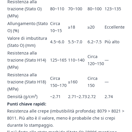
Resistenza alla
trazione (Stato O)
80~110
70~100
80~100
123~135
(MPa)
Allungamento (Stato
Circa
≥18
≥20
Eccellente
O) (%)
10~15
Valore di imbutitura
4.5~6.0
5.5~7.0
6.2~7.5
Più alto
(Stato O) (mm)
Resistenza alla
Circa
trazione (Stato H14)
125~165
110~140
—
120~150
(MPa)
Resistenza alla
Circa
Circa
trazione (Stato H18)
≥160
—
150~170
150
(MPa)
Densità (g/cm³)
~2.71
2.71~2.73
2.72
2.74
Punti chiave rapidi:
Resistenza alle crepe (imbutibilità profonda): 8079 > 8021 >
8011. Più alto è il valore, meno è probabile che si crepi
durante lo stampaggio.