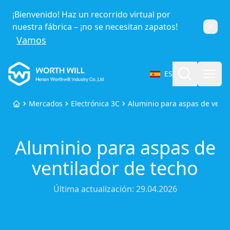
¡Bienvenido! Haz un recorrido virtual por
nuestra fábrica – ¡no se necesitan zapatos!
Cerra
Vamos
Worthwill
Buscar
Abri
ES
Seleccionar idioma
Mercados
Electrónica 3C
Aluminio para aspas de venti
Inicio
Aluminio para aspas de
ventilador de techo
Última actualización:
29.04.2026