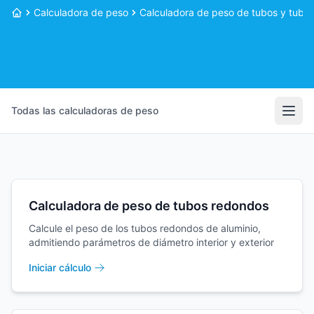
Calculadora de peso
Calculadora de peso de tubos y tuber
Inicio
Todas las calculadoras de peso
Abri
Calculadora de peso de tubos redondos
Calcule el peso de los tubos redondos de aluminio,
admitiendo parámetros de diámetro interior y exterior
Iniciar cálculo