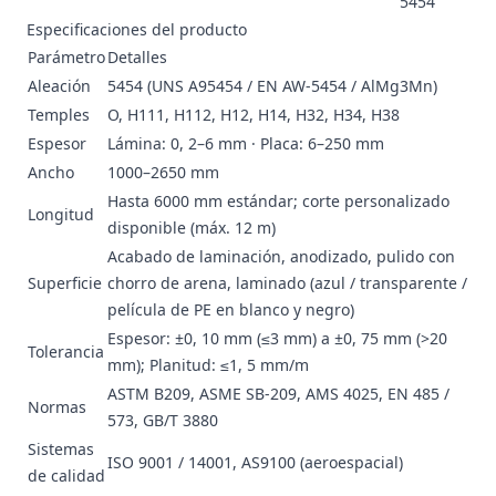
5454
Especificaciones del producto
Parámetro
Detalles
Aleación
5454 (UNS A95454 / EN AW-5454 / AlMg3Mn)
Temples
O, H111, H112, H12, H14, H32, H34, H38
Espesor
Lámina: 0, 2–6 mm · Placa: 6–250 mm
Ancho
1000–2650 mm
Hasta 6000 mm estándar; corte personalizado
Longitud
disponible (máx. 12 m)
Acabado de laminación, anodizado, pulido con
Superficie
chorro de arena, laminado (azul / transparente /
película de PE en blanco y negro)
Espesor: ±0, 10 mm (≤3 mm) a ±0, 75 mm (>20
Tolerancia
mm); Planitud: ≤1, 5 mm/m
ASTM B209, ASME SB-209, AMS 4025, EN 485 /
Normas
573, GB/T 3880
Sistemas
ISO 9001 / 14001, AS9100 (aeroespacial)
de calidad