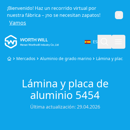
¡Bienvenido! Haz un recorrido virtual por
nuestra fábrica – ¡no se necesitan zapatos!
Cerra
Vamos
Worthwill
Buscar
Abri
ES
Seleccionar idioma
Mercados
Aluminio de grado marino
Lámina y placa d
Inicio
Lámina y placa de
aluminio 5454
Última actualización:
29.04.2026