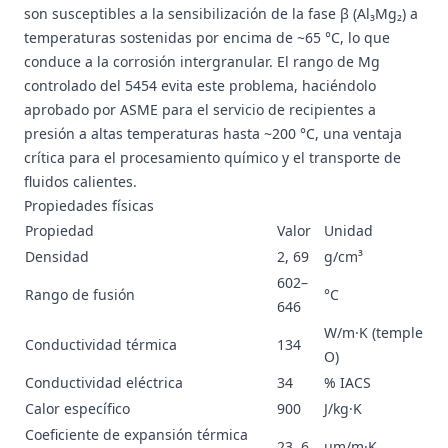
son susceptibles a la sensibilización de la fase β (Al₃Mg₂) a
temperaturas sostenidas por encima de ~65 °C, lo que
conduce a la corrosión intergranular. El rango de Mg
controlado del 5454 evita este problema, haciéndolo
aprobado por ASME para el servicio de recipientes a
presión a altas temperaturas hasta ~200 °C, una ventaja
crítica para el procesamiento químico y el transporte de
fluidos calientes.
Propiedades físicas
Propiedad
Valor
Unidad
Densidad
2, 69
g/cm³
602–
Rango de fusión
°C
646
W/m·K (temple
Conductividad térmica
134
O)
Conductividad eléctrica
34
% IACS
Calor específico
900
J/kg·K
Coeficiente de expansión térmica
23, 6
μm/m·K