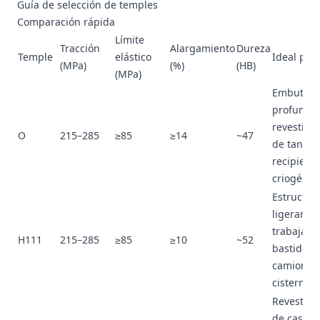
Guía de selección de temples
Comparación rápida
Límite
Tracción
Alargamiento
Dureza
Temple
elástico
Ideal par
(MPa)
(%)
(HB)
(MPa)
Embutici
profunda,
revestimi
O
215–285
≥85
≥14
~47
de tanque
recipient
criogénic
Estructur
ligerame
trabajada
H111
215–285
≥85
≥10
~52
bastidore
camiones
cisterna
Revestimi
de cascos