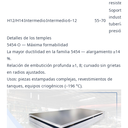
resistenci
Soportes
industrial
H12/H14
Intermedio
Intermedio
6–12
55–70
tuberías s
presión
Detalles de los temples
5454-O — Máxima formabilidad
La mayor ductilidad en la familia 5454 — alargamiento ≥14
%.
Relación de embutición profunda ≥1, 8; curvado sin grietas
en radios ajustados.
Usos: piezas estampadas complejas, revestimientos de
tanques, equipos criogénicos (−196 °C).