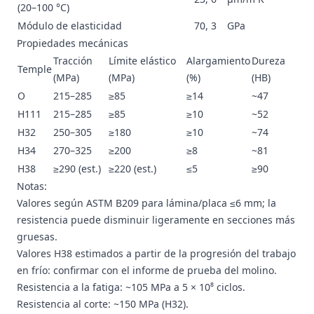
(20–100 °C)
Módulo de elasticidad
70, 3
GPa
Propiedades mecánicas
Tracción
Límite elástico
Alargamiento
Dureza
Temple
(MPa)
(MPa)
(%)
(HB)
O
215–285
≥85
≥14
~47
H111
215–285
≥85
≥10
~52
H32
250–305
≥180
≥10
~74
H34
270–325
≥200
≥8
~81
H38
≥290 (est.)
≥220 (est.)
≤5
≥90
Notas:
Valores según ASTM B209 para lámina/placa ≤6 mm; la
resistencia puede disminuir ligeramente en secciones más
gruesas.
Valores H38 estimados a partir de la progresión del trabajo
en frío: confirmar con el informe de prueba del molino.
Resistencia a la fatiga: ~105 MPa a 5 × 10⁸ ciclos.
Resistencia al corte: ~150 MPa (H32).