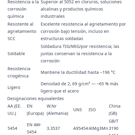
Resistencia a la
Superior al 5052 en cloruros, soluciones
corrosión
alcalinas y productos químicos
química
industriales
Resistente al
Excelente resistencia al agrietamiento por
agrietamiento
corrosión bajo tensión, incluso en
SCC
estructuras soldadas
Soldadura TIG/MIG/por resistencia; las
Soldable
juntas conservan la resistencia a la
corrosión
Resistencia
Mantiene la ductilidad hasta −196 °C
criogénica
Densidad de 2, 69 g/cm³ — ~65 % más
Ligero
ligero que el acero
Designaciones equivalentes
AA (EE.
EN
W.Nr
China
UNS
ISO
UU.)
(Europa)
(Alemania)
(GB)
GB/T
EN AW-
5454
3.3537
A95454
AlMg3Mn
3190
5454