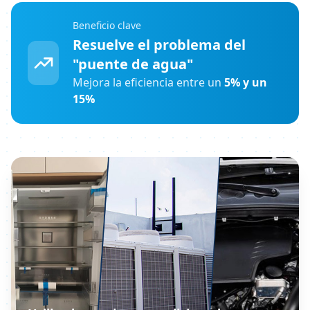
Beneficio clave
Resuelve el problema del
"puente de agua"
Mejora la eficiencia entre un
5% y un
15%