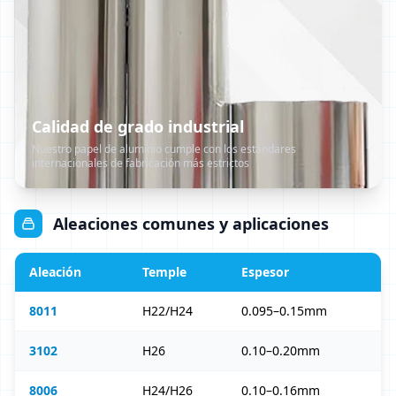
Calidad de grado industrial
Nuestro papel de aluminio cumple con los estándares
internacionales de fabricación más estrictos
Aleaciones comunes y aplicaciones
Aleación
Temple
Espesor
A
8011
H22/H24
0.095–0.15mm
3102
H26
0.10–0.20mm
8006
H24/H26
0.10–0.16mm