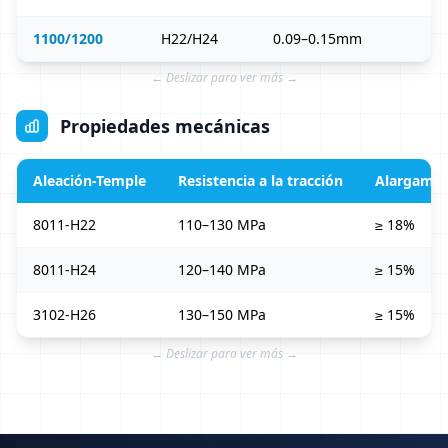
1100/1200
H22/H24
0.09–0.15mm
← Deslizar para ver más →
Propiedades mecánicas
Aleación-Temple
Resistencia a la tracción
Alargamie
8011-H22
110–130 MPa
≥ 18%
8011-H24
120–140 MPa
≥ 15%
3102-H26
130–150 MPa
≥ 15%
← Deslizar para ver más →