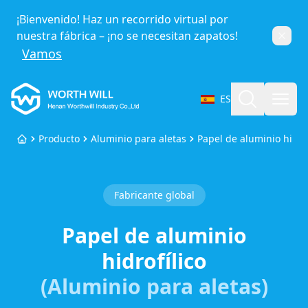
¡Bienvenido! Haz un recorrido virtual por
nuestra fábrica – ¡no se necesitan zapatos!
Cerra
Vamos
Worthwill
Buscar
Abri
ES
Seleccionar idioma
Producto
Aluminio para aletas
Papel de aluminio hidrof
Inicio
Fabricante global
Papel de aluminio
hidrofílico
(Aluminio para aletas)