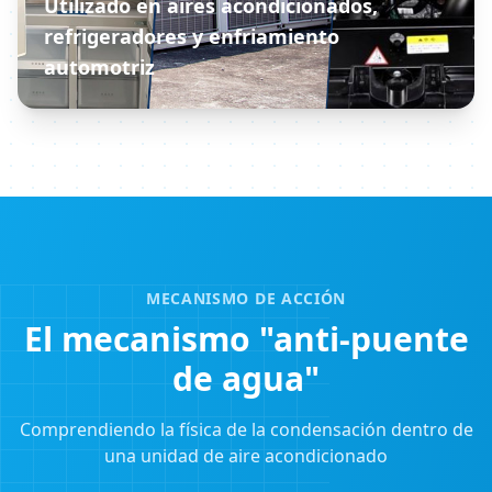
Utilizado en aires acondicionados,
refrigeradores y enfriamiento
automotriz
MECANISMO DE ACCIÓN
El mecanismo "anti-puente
de agua"
Comprendiendo la física de la condensación dentro de
una unidad de aire acondicionado