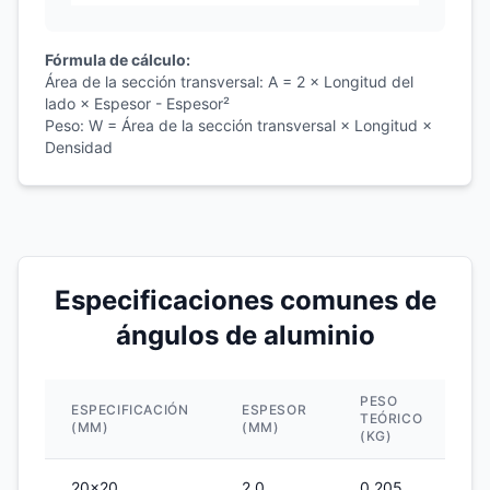
Fórmula de cálculo:
Área de la sección transversal: A = 2 × Longitud del
lado × Espesor - Espesor²
Peso: W = Área de la sección transversal × Longitud ×
Densidad
Especificaciones comunes de
ángulos de aluminio
PESO
ESPECIFICACIÓN
ESPESOR
TEÓRICO
A
(MM)
(MM)
(KG)
20×20
2.0
0.205